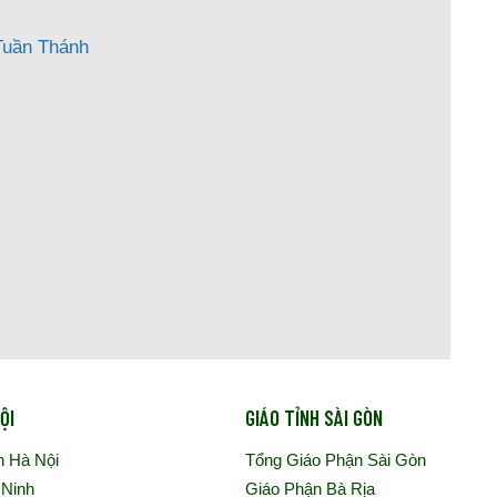
Tuần Thánh
ỘI
GIÁO TỈNH SÀI GÒN
n Hà Nội
Tổng Giáo Phận Sài Gòn
 Ninh
Giáo Phận Bà Rịa