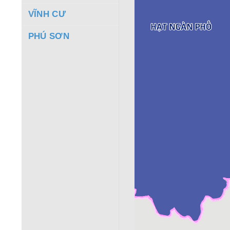
VĨNH CƯ
PHÚ SƠN