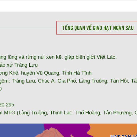
TỔNG QUAN VỀ GIÁO HẠT NGÀN SÂU
ung lũng và rừng núi xen kẽ, giáp biên giới Việt Lào.
iáo xứ Tràng Lưu
ơng Khê, huyện Vũ Quang, Tỉnh Hà Tĩnh
 gồm: Tràng Lưu, Chúc A, Gia Phổ, Làng Truông, Tân Hội, T
0
20.295
 MTG (Làng Truông, Thịnh Lạc, Thổ Hoàng, Tân Phương, Ch