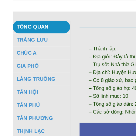
TỔNG QUAN
TRÀNG LƯU
– Thành lập:
CHÚC A
– Địa giới: Đây là th
– Trụ sở: Nhà thờ G
GIA PHỔ
– Địa chỉ: Huyện Hư
LÀNG TRUÔNG
– Có 8 giáo xứ, bao
– Tổng số giáo họ: 4
TÂN HỘI
– Số linh mục: 10
– Tổng số giáo dân: 
TÂN PHÚ
– Các sở dòng: Nhóm
TÂN PHƯƠNG
THỊNH LẠC