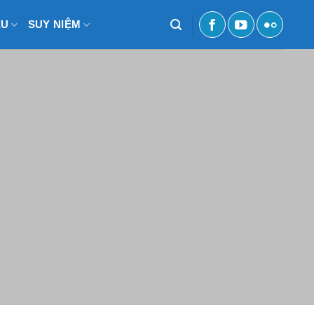
ỆU
SUY NIỆM