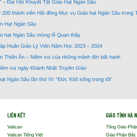
 – Đại Hội Khuyết Tật Giáo Hạt Ngàn Sâu
 200 thành viên Hội đồng Mục vụ Giáo hạt Ngàn Sâu trong 
ên Hạt Ngàn Sâu
o hạt Ngàn Sâu mừng lễ Quan thầy
Tập Huấn Giáo Lý Viên Năm Học 2023 – 2024
m Thiên Ân – Niềm vui của những mảnh đời bất hạnh
iềm vui ngày Khánh Nhật Truyền Giáo
hạt Ngàn Sâu lần thứ IV: “Đức Kitô sống trong tôi”
LIÊN KẾT
GIÁO TỈNH HÀ N
Vatican
Tổng Giáo Phậ
Vatican Tiếng Việt
Giáo Phận Bắc