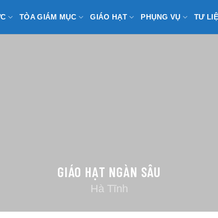
ỨC
TÒA GIÁM MỤC
GIÁO HẠT
PHỤNG VỤ
TƯ LI
GIÁO HẠT NGÀN SÂU
Hà Tĩnh