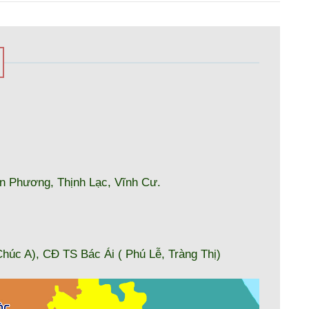
ân Phương, Thịnh Lạc, Vĩnh Cư.
úc A), CĐ TS Bác Ái ( Phú Lễ, Tràng Thị)