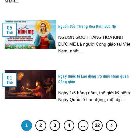
Maria...
Nguồn Gốc Tháng Hoa Kính Đức Mẹ
05
Th5
NGUỒN GỐC THÁNG HOA KÍNH
ĐỨC MẸ Là người Công giáo tại Việt
Nam, nhất...
Ngày Quốc tế Lao động 1/5 dưới nhãn quan
01
Công giáo
Th5
Ngày 1/5 hằng năm, thế giới kỷ niệm
Ngày Quốc tế Lao động, một dịp...
1
2
3
4
…
22