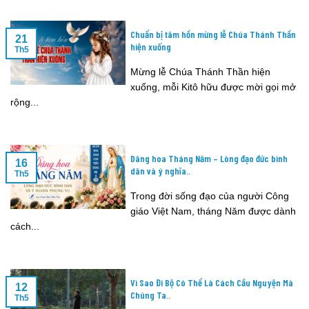
Chuẩn bị tâm hồn mừng lễ Chúa Thánh Thần
21
hiện xuống
Th5
Mừng lễ Chúa Thánh Thần hiện
xuống, mỗi Kitô hữu được mời gọi mở
rộng...
Dâng hoa Tháng Năm – Lòng đạo đức bình
16
dân và ý nghĩa..
Th5
Trong đời sống đạo của người Công
giáo Việt Nam, tháng Năm được dành
cách...
Vì Sao Đi Bộ Có Thể Là Cách Cầu Nguyện Mà
12
Chúng Ta..
Th5