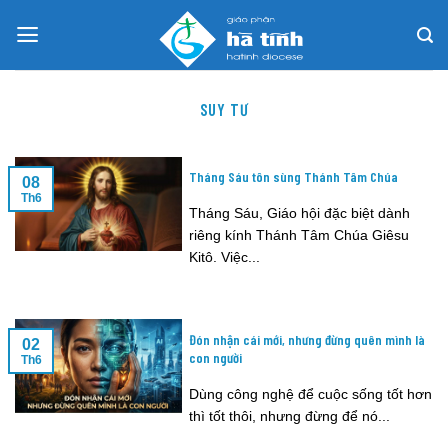
Skip
to
content
SUY TƯ
Tháng Sáu tôn sùng Thánh Tâm Chúa
08
Th6
Tháng Sáu, Giáo hội đặc biệt dành
riêng kính Thánh Tâm Chúa Giêsu
Kitô. Việc...
Đón nhận cái mới, nhưng đừng quên mình là
02
con người
Th6
Dùng công nghệ để cuộc sống tốt hơn
thì tốt thôi, nhưng đừng để nó...