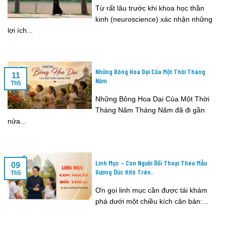
Từ rất lâu trước khi khoa học thần
kinh (neuroscience) xác nhận những
lợi ích...
Những Bông Hoa Dại Của Một Thời Tháng
11
Năm
Th5
Những Bông Hoa Dại Của Một Thời
Tháng Năm Tháng Năm đã đi gần
nửa...
Linh Mục – Con Người Đối Thoại Theo Mẫu
09
Gương Đức Kitô Trên..
Th5
Ơn gọi linh mục cần được tái khám
phá dưới một chiều kích căn bản:...