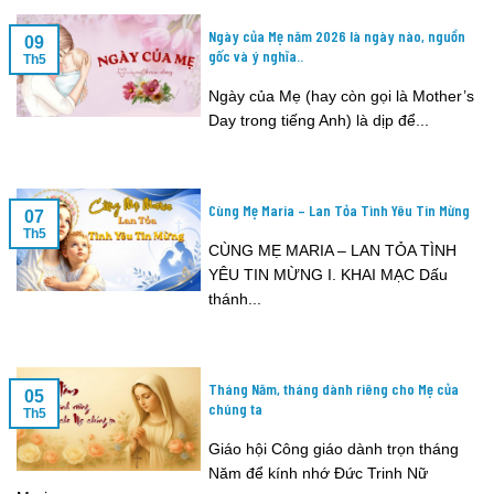
Ngày của Mẹ năm 2026 là ngày nào, nguồn
09
gốc và ý nghĩa..
Th5
Ngày của Mẹ (hay còn gọi là Mother’s
Day trong tiếng Anh) là dịp để...
Cùng Mẹ Maria – Lan Tỏa Tình Yêu Tin Mừng
07
Th5
CÙNG MẸ MARIA – LAN TỎA TÌNH
YÊU TIN MỪNG I. KHAI MẠC Dấu
thánh...
Tháng Năm, tháng dành riêng cho Mẹ của
05
chúng ta
Th5
Giáo hội Công giáo dành trọn tháng
Năm để kính nhớ Đức Trinh Nữ