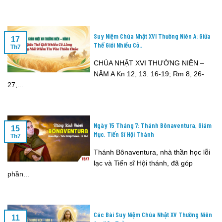
Suy Niệm Chúa Nhật XVI Thường Niên A: Giữa
17
Thế Giới Nhiều Cỏ..
Th7
CHÚA NHẬT XVI THƯỜNG NIÊN –
NĂM A Kn 12, 13. 16-19; Rm 8, 26-
27;...
Ngày 15 Tháng 7: Thánh Bônaventura, Giám
15
Mục, Tiến Sĩ Hội Thánh
Th7
Thánh Bônaventura, nhà thần học lỗi
lạc và Tiến sĩ Hội thánh, đã góp
phần...
Các Bài Suy Niệm Chúa Nhật XV Thường Niên
11