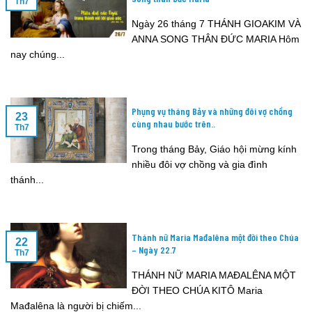
Th7
Ngày 26 tháng 7 THÁNH GIOAKIM VÀ
ANNA SONG THÂN ĐỨC MARIA Hôm
nay chúng...
Phụng vụ tháng Bảy và những đôi vợ chồng
23
cùng nhau bước trên..
Th7
Trong tháng Bảy, Giáo hội mừng kính
nhiều đôi vợ chồng và gia đình
thánh...
Thánh nữ Maria Mađalêna một đời theo Chúa
22
– Ngày 22.7
Th7
THÁNH NỮ MARIA MAĐALÊNA MỘT
ĐỜI THEO CHÚA KITÔ Maria
Mađalêna là người bị chiếm...