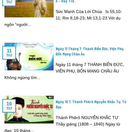
A – Hãy Trở..
Th7
Sức Mạnh Của Lời Chúa Is 55,10-
11; Rm 8,18-23; Mt 13,1-23 Với dụ
ngôn “người...
Ngày 11 Tháng 7: Thánh Biển Đức, Viện Phụ,
11
Bổn Mạng Châu Âu
Th7
Ngày 11 tháng 7 THÁNH BIỂN ĐỨC,
VIỆN PHỤ, BỔN MẠNG CHÂU ÂU
Không ngừng tìm...
Ngày 10.7: Thánh Phêrô Nguyễn Khắc Tự, Tử
10
Đạo
Th7
Thánh Phêrô NGUYỄN KHẮC TỰ
Thầy giảng (1808 – 1840) Ngày tử
đạo: 10 tháng...