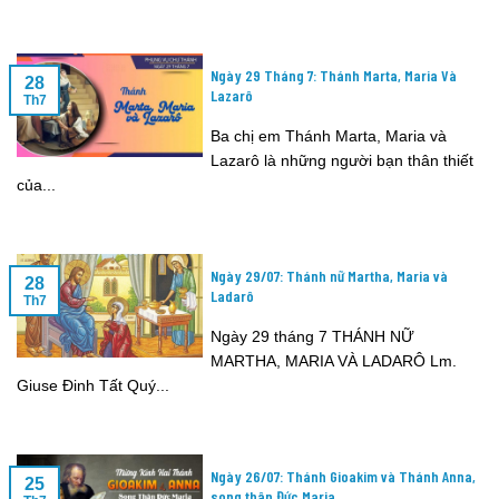
Ngày 29 Tháng 7: Thánh Marta, Maria Và
28
Lazarô
Th7
Ba chị em Thánh Marta, Maria và
Lazarô là những người bạn thân thiết
của...
Ngày 29/07: Thánh nữ Martha, Maria và
28
Ladarô
Th7
Ngày 29 tháng 7 THÁNH NỮ
MARTHA, MARIA VÀ LADARÔ Lm.
Giuse Đinh Tất Quý...
Ngày 26/07: Thánh Gioakim và Thánh Anna,
25
song thân Đức Maria