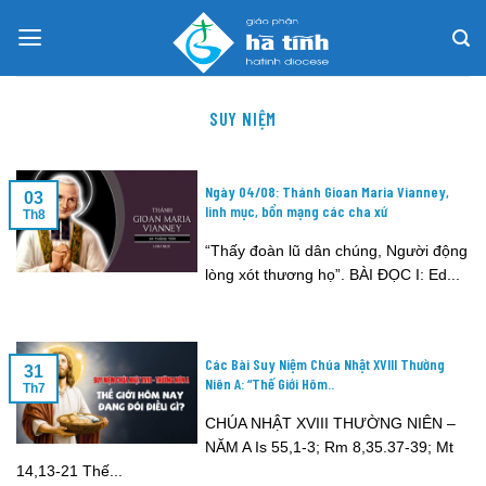
Skip
to
content
SUY NIỆM
Ngày 04/08: Thánh Gioan Maria Vianney,
03
linh mục, bổn mạng các cha xứ
Th8
“Thấy đoàn lũ dân chúng, Người động
lòng xót thương họ”. BÀI ĐỌC I: Ed...
Các Bài Suy Niệm Chúa Nhật XVIII Thường
31
Niên A: “Thế Giới Hôm..
Th7
CHÚA NHẬT XVIII THƯỜNG NIÊN –
NĂM A Is 55,1-3; Rm 8,35.37-39; Mt
14,13-21 Thế...