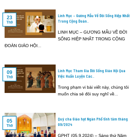
Linh Mục – Gương Mẫu Về Đời Sống Hiệp Nhất
23
Trong Cộng Đoàn..
Th9
LINH MỤC – GƯƠNG MẪU VỀ ĐỜI
SỐNG HIỆP NHẤT TRONG CỘNG
ĐOÀN GIÁO HỘI...
Linh Mục Tham Gia Đời Sống Giáo Hội Qua
09
Việc Huấn Luyện Các..
Th9
Trong phạm vi bài viết này, chúng tôi
muốn chia sẻ đôi suy nghĩ về...
Quý cha Giáo hạt Ngàn Phố tĩnh tâm tháng
05
09/2024
Th9
GPHT (05.9.2024) – Sáng thứ Năm