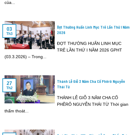
của...
Đợt Thường Huấn Linh Mục Trẻ Lần Thứ I Năm
03
2026
Th3
ĐỢT THƯỜNG HUẤN LINH MỤC
TRẺ LẦN THỨ I NĂM 2026 GPHT
(03.3.2026) – Trong...
Thánh Lễ Giỗ 3 Năm Cha Cố Phêrô Nguyễn
27
Thái Từ
Th2
THÁNH LỄ GIỖ 3 NĂM CHA CỐ
PHÊRÔ NGUYỄN THÁI TỪ Thời gian
thấm thoát...