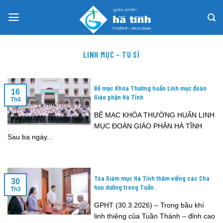
Skip
to
content
LINH MỤC – TU SĨ
Bế mạc Khóa Thường huấn Linh mục đoàn
16
Giáo phận Hà Tĩnh
Th4
BẾ MẠC KHÓA THƯỜNG HUẤN LINH
MỤC ĐOÀN GIÁO PHẬN HÀ TĨNH
Sau ba ngày...
Tòa Giám mục Hà Tĩnh thăm viếng các Cha
30
hưu dưỡng trong Tuần..
Th3
GPHT (30.3.2026) – Trong bầu khí
linh thiêng của Tuần Thánh – đỉnh cao