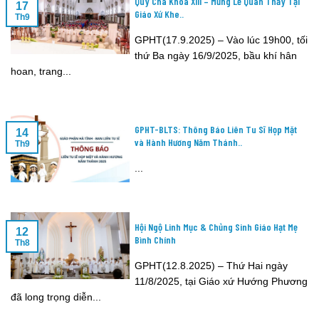
Quý Cha Khóa XIII – Mừng Lễ Quan Thầy Tại
17
Giáo Xứ Khe..
Th9
GPHT(17.9.2025) – Vào lúc 19h00, tối
thứ Ba ngày 16/9/2025, bầu khí hân
hoan, trang...
GPHT-BLTS: Thông Báo Liên Tu Sĩ Họp Mặt
14
và Hành Hương Năm Thánh..
Th9
...
Hội Ngộ Linh Mục & Chủng Sinh Giáo Hạt Mẹ
12
Bình Chính
Th8
GPHT(12.8.2025) – Thứ Hai ngày
11/8/2025, tại Giáo xứ Hướng Phương
đã long trọng diễn...