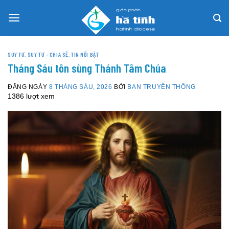
Skip
to
content
SUY TƯ
,
SUY TƯ – CHIA SẺ
,
TIN NỔI BẬT
Tháng Sáu tôn sùng Thánh Tâm Chúa
ĐĂNG NGÀY
8 THÁNG SÁU, 2026
BỞI
BAN TRUYỀN THÔNG
1386 lượt xem