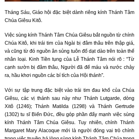
Tháng Sáu, Giáo hội đặc biệt dành riêng kính Thánh Tâm
Chúa Giêsu Kitô.
Việc sùng kính Thánh Tâm Chúa Giêsu bắt nguồn từ chính
Chúa Kitô, khi trái tim của Ngài bị đâm thâu trên thập giá,
và cũng từ đó nguồn ân sủng tuôn đổ dạt dào trên toàn thể
nhân loại. Kinh Tiền tụng của Lễ Thánh Tâm nói rõ : “Từ
cạnh sườn bị đâm thâu, Người đã để máu và nước chảy
ra, hầu khơi nguồn các bí tích của Hội thánh”.
Với sự tập trung đặc biệt vào trái tim đau khổ của Chúa
Giêsu, các vị thánh sau này như Thánh Lutgarde, dòng
Xitô (1246); Thánh Matilda (1298) và Thánh Gertrude
(1302) tu sĩ Biển Đức, đều góp phần đẩy mạnh việc sùng
kính Thánh Tâm Chúa Giêsu. Tuy nhiên, chính Thánh
Margaret Mary Alacoque mới là người đóng vai trò chính
trong việc truyền bá lòng sùng kính Thánh Tâm Chúa trong