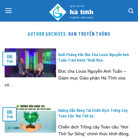
Skip
to
content
AUTHOR ARCHIVES:
BAN TRUYỀN THÔNG
Buổi Phỏng Vấn Đức Cha Louis Nguyễn Anh
06
Tuấn Trên Kênh “Muối Men..
Th8
Đức cha Louis Nguyễn Anh Tuấn –
Giám mục Giáo phận Hà Tĩnh vừa
có...
Hướng Dẫn Đăng Tải Chiến Dịch Trồng Cây
06
Toàn Cầu “Hơi Thở Sự..
Th8
Chiến dịch Trồng cây Toàn cầu “Hơi
Thở Sự Sống” chính thức khởi động,