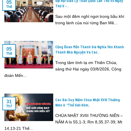
Đại Hội Giáo Lý Toàn Quốc Lần Thứ VII Ngày
05
Thứ II –..
Th8
Sau một đêm nghỉ ngơi trong bầu khí
trong lành của núi rừng Ban Mê...
Cộng Đoàn Mến Thánh Giá Nghĩa Yên Khánh
05
Thành Nhà Nguyện Và Các..
Th8
Trong tâm tình tạ ơn Thiên Chúa,
sáng thứ Hai ngày 03/8/2026, Cộng
đoàn Mến...
Các Bài Suy Niệm Chúa Nhật XVIII Thường
31
Niên A: “Thế Giới Hôm..
Th7
CHÚA NHẬT XVIII THƯỜNG NIÊN –
NĂM A Is 55,1-3; Rm 8,35.37-39; Mt
14,13-21 Thế...