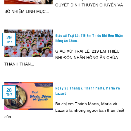
QUYẾT ĐỊNH THUYÊN CHUYỂN VÀ
BỔ NHIỆM LINH MỤC...
Giáo xứ Trại Lê: 219 Em Thiếu Nhi Đón Nhận
29
Hồng Ân Chúa..
Th7
GIÁO XỨ TRẠI LÊ: 219 EM THIẾU
NHI ĐÓN NHẬN HỒNG ÂN CHÚA
THÁNH THẦN...
Ngày 29 Tháng 7: Thánh Marta, Maria Và
28
Lazarô
Th7
Ba chị em Thánh Marta, Maria và
Lazarô là những người bạn thân thiết
của...