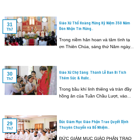
Giáo Xứ Thổ Hoàng Mừng Kỷ Niệm 350 Năm
31
Đón Nhận Tin Mừng..
Th7
Trong niềm hân hoan và tâm tình tạ
ơn Thiên Chúa, sáng thứ Năm ngày...
Giáo Xứ Chợ Sàng: Thánh Lễ Ban Bí Tích
30
Thêm Sức & Rước..
Th7
Trong bầu khí linh thiêng và tràn đầy
hồng ân của Tuần Chầu Lượt, vào...
Đức Giám Mục Giáo Phận Trao Quyết Định
29
Thuyên Chuyển và Bổ Nhiệm..
Th7
ĐỨC GIÁM MỤC GIÁO PHẬN TRAO