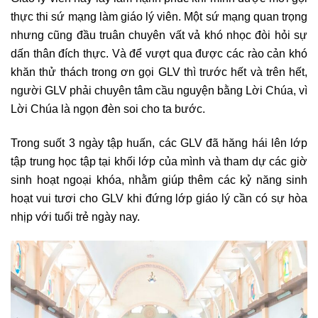
thực thi sứ mạng làm giáo lý viên. Một sứ mạng quan trọng
nhưng cũng đầu truân chuyên vất vả khó nhọc đòi hỏi sự
dấn thân đích thực. Và để vượt qua được các rào cản khó
khăn thử thách trong ơn gọi GLV thì trước hết và trên hết,
người GLV phải chuyên tâm cầu nguyện bằng Lời Chúa, vì
Lời Chúa là ngọn đèn soi cho ta bước.
Trong suốt 3 ngày tập huấn, các GLV đã hăng hái lên lớp
tập trung học tập tại khối lớp của mình và tham dự các giờ
sinh hoạt ngoại khóa, nhằm giúp thêm các kỷ năng sinh
hoạt vui tươi cho GLV khi đứng lớp giáo lý cần có sự hòa
nhịp với tuổi trẻ ngày nay.