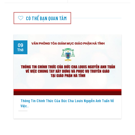
CÓ THỂ BẠN QUAN TÂM
09
Th8
T
Thông Tin Chính Thức Của Đức Cha Louis Nguyễn Anh Tuấn Về
Việc..