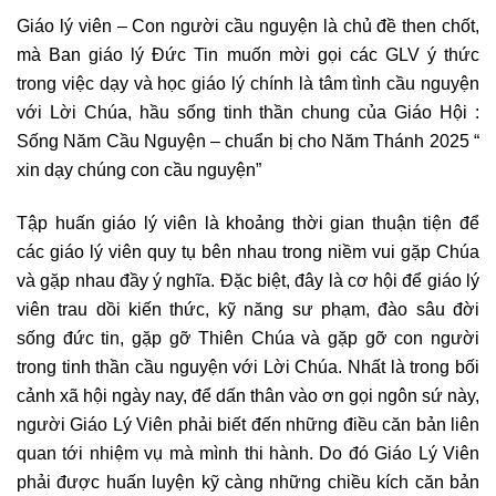
Giáo lý viên – Con người cầu nguyện là chủ đề then chốt,
mà Ban giáo lý Đức Tin muốn mời gọi các GLV ý thức
trong việc dạy và học giáo lý chính là tâm tình cầu nguyện
với Lời Chúa, hầu sống tinh thần chung của Giáo Hội :
Sống Năm Cầu Nguyện – chuẩn bị cho Năm Thánh 2025 “
xin dạy chúng con cầu nguyện”
Tập huấn giáo lý viên là khoảng thời gian thuận tiện để
các giáo lý viên quy tụ bên nhau trong niềm vui gặp Chúa
và gặp nhau đầy ý nghĩa. Đặc biệt, đây là cơ hội để giáo lý
viên trau dồi kiến thức, kỹ năng sư phạm, đào sâu đời
sống đức tin, gặp gỡ Thiên Chúa và gặp gỡ con người
trong tinh thần cầu nguyện với Lời Chúa. Nhất là trong bối
cảnh xã hội ngày nay, để dấn thân vào ơn gọi ngôn sứ này,
người Giáo Lý Viên phải biết đến những điều căn bản liên
quan tới nhiệm vụ mà mình thi hành. Do đó Giáo Lý Viên
phải được huấn luyện kỹ càng những chiều kích căn bản