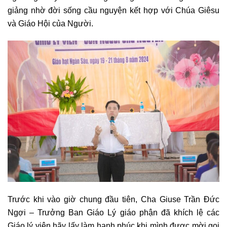
giảng nhờ đời sống cầu nguyện kết hợp với Chúa Giêsu
và Giáo Hội của Người.
Trước khi vào giờ chung đầu tiên, Cha Giuse Trần Đức
Ngợi – Trưởng Ban Giáo Lý giáo phận đã khích lệ các
Giáo lý viên hãy lấy làm hạnh phúc khi mình được mời gọi