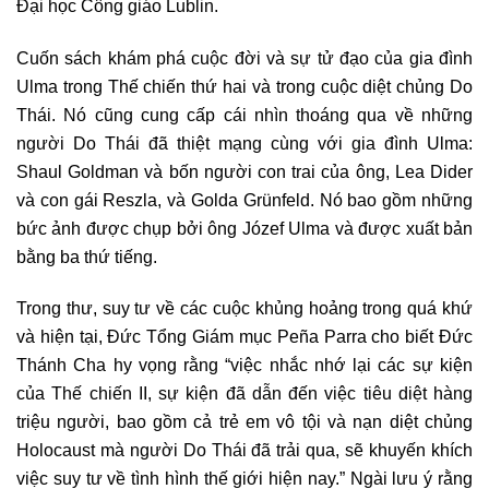
Đại học Công giáo Lublin.
Cuốn sách khám phá cuộc đời và sự tử đạo của gia đình
Ulma trong Thế chiến thứ hai và trong cuộc diệt chủng Do
Thái. Nó cũng cung cấp cái nhìn thoáng qua về những
người Do Thái đã thiệt mạng cùng với gia đình Ulma:
Shaul Goldman và bốn người con trai của ông, Lea Dider
và con gái Reszla, và Golda Grünfeld. Nó bao gồm những
bức ảnh được chụp bởi ông Józef Ulma và được xuất bản
bằng ba thứ tiếng.
Trong thư, suy tư về các cuộc khủng hoảng trong quá khứ
và hiện tại, Đức Tổng Giám mục Peña Parra cho biết Đức
Thánh Cha hy vọng rằng “việc nhắc nhớ lại các sự kiện
của Thế chiến II, sự kiện đã dẫn đến việc tiêu diệt hàng
triệu người, bao gồm cả trẻ em vô tội và nạn diệt chủng
Holocaust mà người Do Thái đã trải qua, sẽ khuyến khích
việc suy tư về tình hình thế giới hiện nay.” Ngài lưu ý rằng