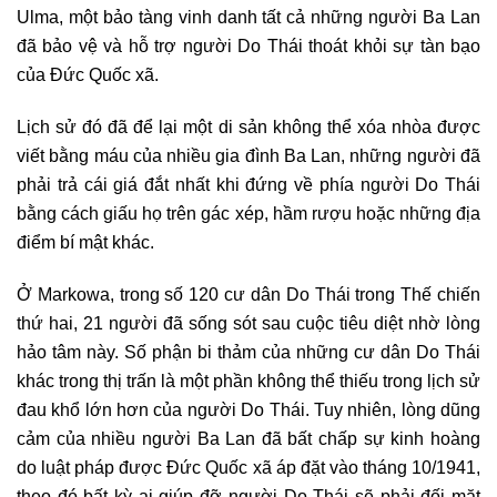
Ulma, một bảo tàng vinh danh tất cả những người Ba Lan
đã bảo vệ và hỗ trợ người Do Thái thoát khỏi sự tàn bạo
của Đức Quốc xã.
Lịch sử đó đã để lại một di sản không thể xóa nhòa được
viết bằng máu của nhiều gia đình Ba Lan, những người đã
phải trả cái giá đắt nhất khi đứng về phía người Do Thái
bằng cách giấu họ trên gác xép, hầm rượu hoặc những địa
điểm bí mật khác.
Ở Markowa, trong số 120 cư dân Do Thái trong Thế chiến
thứ hai, 21 người đã sống sót sau cuộc tiêu diệt nhờ lòng
hảo tâm này. Số phận bi thảm của những cư dân Do Thái
khác trong thị trấn là một phần không thể thiếu trong lịch sử
đau khổ lớn hơn của người Do Thái. Tuy nhiên, lòng dũng
cảm của nhiều người Ba Lan đã bất chấp sự kinh hoàng
do luật pháp được Đức Quốc xã áp đặt vào tháng 10/1941,
theo đó bất kỳ ai giúp đỡ người Do Thái sẽ phải đối mặt