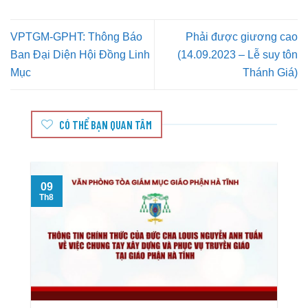
VPTGM-GPHT: Thông Báo
Phải được giương cao
Ban Đại Diện Hội Đồng Linh
(14.09.2023 – Lễ suy tôn
Mục
Thánh Giá)
CÓ THỂ BẠN QUAN TÂM
09
Th8
T