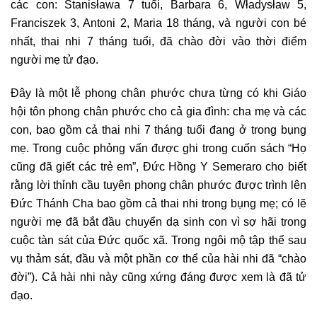
các con: Stanisława 7 tuổi, Barbara 6, Władysław 5,
Franciszek 3, Antoni 2, Maria 18 tháng, và người con bé
nhất, thai nhi 7 tháng tuổi, đã chào đời vào thời điểm
người mẹ tử đạo.
Đây là một lễ phong chân phước chưa từng có khi Giáo
hội tôn phong chân phước cho cả gia đình: cha mẹ và các
con, bao gồm cả thai nhi 7 tháng tuổi đang ở trong bụng
mẹ. Trong cuộc phỏng vấn được ghi trong cuốn sách “Họ
cũng đã giết các trẻ em”, Đức Hồng Y Semeraro cho biết
rằng lời thỉnh cầu tuyên phong chân phước được trình lên
Đức Thánh Cha bao gồm cả thai nhi trong bụng mẹ; có lẽ
người mẹ đã bắt đầu chuyển dạ sinh con vì sợ hãi trong
cuộc tàn sát của Đức quốc xã. Trong ngôi mộ tập thể sau
vụ thảm sát, đầu và một phần cơ thể của hài nhi đã “chào
đời”). Cả hài nhi này cũng xứng đáng được xem là đã tử
đạo.