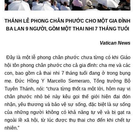
THÁNH LỄ PHONG CHÂN PHƯỚC CHO MỘT GIA ĐÌNH
BA LAN 9 NGƯỜI, GỒM MỘT THAI NHI 7 THÁNG TUỔI
Vatican News
Đây là một lễ phong chân phước chưa từng có khi Giáo
hội tôn phong chân phước cho cả gia đình: cha mẹ và các
con, bao gồm cả thai nhi 7 tháng tuổi đang ở trong bụng
mẹ. Đức Hồng Y Marcello Semeraro, Tổng trưởng Bộ
Tuyên Thánh, nói: “chưa từng thốt ra một lời, hôm nay vị
chân phước nhỏ bé này kêu gọi thế giới hiện đại đón
nhận, yêu thương và bảo vệ sự sống, đặc biệt là sự sống
của những người không có khả năng tự vệ và bị gạt ra
ngoài lề xã hội, từ lúc được thụ thai cho đến khi chết tự
nhiên.”