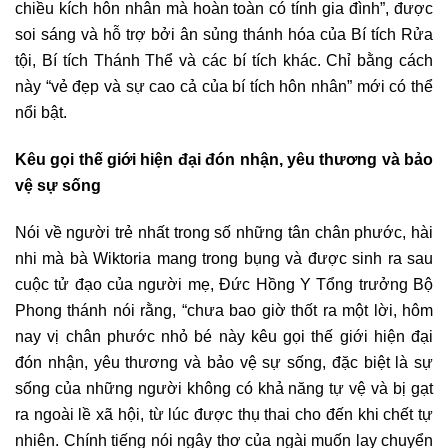
chiều kích hôn nhân mà hoàn toàn có tính gia đình”, được
soi sáng và hỗ trợ bởi ân sủng thánh hóa của Bí tích Rửa
tội, Bí tích Thánh Thể và các bí tích khác. Chỉ bằng cách
này “vẻ đẹp và sự cao cả của bí tích hôn nhân” mới có thể
nổi bật.
Kêu gọi thế giới hiện đại đón nhận, yêu thương và bảo
vệ sự sống
Nói về người trẻ nhất trong số những tân chân phước, hài
nhi mà bà Wiktoria mang trong bụng và được sinh ra sau
cuộc tử đạo của người mẹ, Đức Hồng Y Tổng trưởng Bộ
Phong thánh nói rằng, “chưa bao giờ thốt ra một lời, hôm
nay vị chân phước nhỏ bé này kêu gọi thế giới hiện đại
đón nhận, yêu thương và bảo vệ sự sống, đặc biệt là sự
sống của những người không có khả năng tự vệ và bị gạt
ra ngoài lề xã hội, từ lúc được thụ thai cho đến khi chết tự
nhiên. Chính tiếng nói ngây thơ của ngài muốn lay chuyển