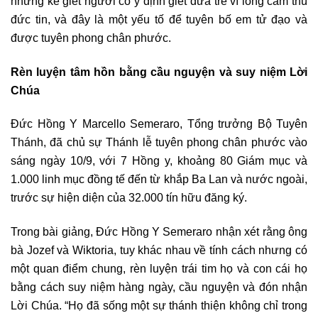
những kẻ giết người có ý định giết đứa trẻ vì lòng căm thù
đức tin, và đây là một yếu tố để tuyên bố em tử đạo và
được tuyên phong chân phước.
Rèn luyện tâm hồn bằng cầu nguyện và suy niệm Lời
Chúa
Đức Hồng Y Marcello Semeraro, Tổng trưởng Bộ Tuyên
Thánh, đã chủ sự Thánh lễ tuyên phong chân phước vào
sáng ngày 10/9, với 7 Hồng y, khoảng 80 Giám mục và
1.000 linh mục đồng tế đến từ khắp Ba Lan và nước ngoài,
trước sự hiện diện của 32.000 tín hữu đăng ký.
Trong bài giảng, Đức Hồng Y Semeraro nhận xét rằng ông
bà Jozef và Wiktoria, tuy khác nhau về tính cách nhưng có
một quan điểm chung, rèn luyện trái tim họ và con cái họ
bằng cách suy niệm hàng ngày, cầu nguyện và đón nhận
Lời Chúa. “Họ đã sống một sự thánh thiện không chỉ trong