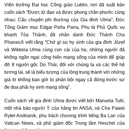
Viện trưởng Đại học Công giáo Lublin, nơi đã xuất bản
cuốn sách “Được tử đạo và được phong chân phước cùng
nhau: Câu chuyện phi thường của Gia đình Ulma”, Đức
Tổng Giám mục Edgar Peña Parra, Phụ tá Phủ Quốc vụ
khanh Tòa Thánh, đã nhân danh Đức Thánh Cha
Phanxicô viết rằng “Chớ gì sự hy sinh của gia đình Józef
và Wiktoria Ulma cùng con cái của họ, những người đã
không ngần ngại cống hiến mạng sống của mình để giúp
đỡ 8 người gốc Do Thái, đối với chúng ta và các thế hệ
tương lai, sẽ là biểu tượng của lòng trung thành với những
giá trị không bao giờ bị phản bội ngay cả đứng trước sự
đe dọa phải hy sinh mạng sống”.
Cuốn sách về gia đình Ulma được viết bởi Manuela Tulli,
một nhà báo người Ý của hãng tin ANSA, và Cha Pawel
Rytel-Andrianik, phụ trách chương trình tiếng Ba Lan của
Vatican News, và phó giám đốc Trung tâm Heschel của