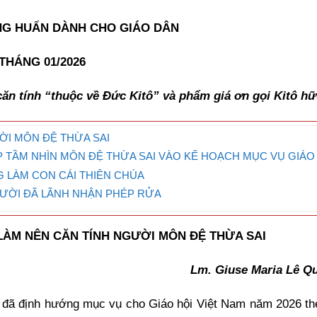
NG HUẤN DÀNH CHO GIÁO DÂN
THÁNG 01/2026
ăn tính “thuộc về Đức Kitô” và phẩm giá ơn gọi Kitô h
GƯỜI MÔN ĐỆ THỪA SAI
HẬP TẦM NHÌN MÔN ĐỆ THỪA SAI VÀO KẾ HOẠCH MỤC VỤ GIÁO
NG LÀM CON CÁI THIÊN CHÚA
GƯỜI ĐÃ LÃNH NHẬN PHÉP RỬA
̂M LÀM NÊN CĂN TÍNH NGƯỜI MÔN ĐỆ THỪA SAI
Lm. Giuse Maria Lê Q
đã định hướng mục vụ cho Giáo hội Việt Nam năm 2026 th