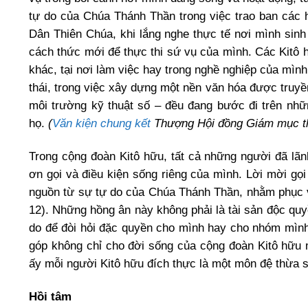
tự do của Chúa Thánh Thần trong việc trao ban cá
Dân Thiên Chúa, khi lắng nghe thực tế nơi mình sin
cách thức mới để thực thi sứ vụ của mình. Các Kitô h
khác, tại nơi làm việc hay trong nghề nghiệp của mình,
thái, trong việc xây dựng một nền văn hóa được truy
môi trường kỹ thuật số – đều đang bước đi trên nhữ
họ.
(
Văn kiện chung kết
Thượng Hội đồng Giám mục thư
Trong cộng đoàn Kitô hữu, tất cả những người đã lãn
ơn gọi và điều kiện sống riêng của mình. Lời mời gọ
nguồn từ sự tự do của Chúa Thánh Thần, nhằm phục 
12). Những hồng ân này không phải là tài sản độc qu
do để đòi hỏi đặc quyền cho mình hay cho nhóm mìn
góp không chỉ cho đời sống của cộng đoàn Kitô hữu m
ấy mỗi người Kitô hữu đích thực là một môn đệ thừa sa
Hồi tâm