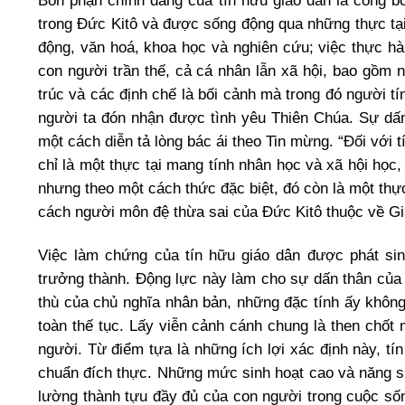
Bổn phận chính đáng của tín hữu giáo dân là công 
trong Đức Kitô và được sống động qua những thực tại 
động, văn hoá, khoa học và nghiên cứu; việc thực hàn
con người trần thế, cả cá nhân lẫn xã hội, bao gồm
trúc và các định chế là bối cảnh mà trong đó người t
người ta đón nhận được tình yêu Thiên Chúa. Sự dấ
một cách diễn tả lòng bác ái theo Tin mừng. “Đối với t
chỉ là một thực tại mang tính nhân học và xã hội học
nhưng theo một cách thức đặc biệt, đó còn là một thực
cách người môn đệ thừa sai của Đức Kitô thuộc về Gi
Việc làm chứng của tín hữu giáo dân được phát si
trưởng thành. Động lực này làm cho sự dấn thân của 
thù của chủ nghĩa nhân bản, những đặc tính ấy không
toàn thế tục. Lấy viễn cảnh cánh chung là then chốt
người. Từ điểm tựa là những ích lợi xác định này, tí
chuẩn đích thực. Những mức sinh hoạt cao và năng suấ
lường thành tựu đầy đủ của con người trong cuộc sốn