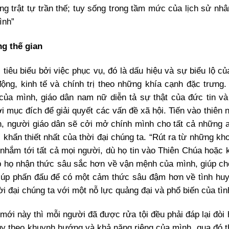
ng trật tự trần thế; tuy sống trong tầm mức của lịch sử nhâ
ình”
ng thế gian
tiêu biểu bởi việc phục vụ, đó là dấu hiệu và sự biểu lộ củ
động, kinh tế và chính trị theo những khía cạnh đặc trưng.
 của mình, giáo dân nam nữ diễn tả sự thật của đức tin và
 mục đích để giải quyết các vấn đề xã hội. Tiến vào thiên n
n, người giáo dân sẽ cởi mở chính mình cho tất cả những 
khẩn thiết nhất của thời đại chúng ta. “Rút ra từ những kho
nhắm tới tất cả mọi người, dù họ tin vào Thiên Chúa hoặc 
p họ nhận thức sâu sắc hơn về vận mệnh của mình, giúp ch
iúp phấn đấu để có một cảm thức sâu đậm hơn về tình hu
i đại chúng ta với một nỗ lực quảng đại và phổ biến của tìn
mới này thì mỗi người đã được rửa tội đều phải đáp lại đòi 
tùy theo khuynh hướng và khả năng riêng của mình, qua đó t