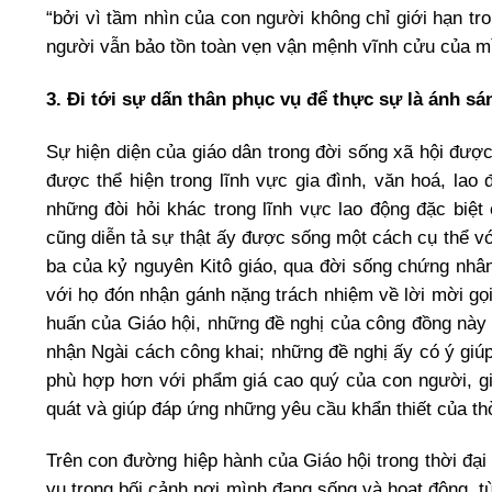
“bởi vì tầm nhìn của con người không chỉ giới hạn tro
người vẫn bảo tồn toàn vẹn vận mệnh vĩnh cửu của m
3. Đi tới sự dấn thân phục vụ để thực sự là ánh sá
Sự hiện diện của giáo dân trong đời sống xã hội được 
được thể hiện trong lĩnh vực gia đình, văn hoá, lao 
những đòi hỏi khác trong lĩnh vực lao động đặc biệt
cũng diễn tả sự thật ấy được sống một cách cụ thể với
ba của kỷ nguyên Kitô giáo, qua đời sống chứng nhâ
với họ đón nhận gánh nặng trách nhiệm về lời mời gọi 
huấn của Giáo hội, những đề nghị của công đồng này 
nhận Ngài cách công khai; những đề nghị ấy có ý giú
phù hợp hơn với phẩm giá cao quý của con người, g
quát và giúp đáp ứng những yêu cầu khẩn thiết của thờ
Trên con đường hiệp hành của Giáo hội trong thời đại 
vụ trong bối cảnh nơi mình đang sống và hoạt động, 