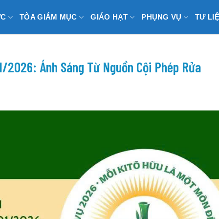
ỨC
TÒA GIÁM MỤC
GIÁO HẠT
PHỤNG VỤ
TƯ LI
1/2026: Ánh Sáng Từ Nguồn Cội Phép Rửa