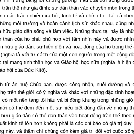
bố Tin mừng bằng lời chứng gương mẫu của đời sống được
trần thế như gia đình; sự dấn thân vào chuyên môn trong th
h các trách nhiệm xã hội, kinh tế và chính trị. Tất cả nhữn
 những môi trường và hoàn cảnh lịch sử khác nhau, cũng n
ín hữu giáo dân sống và làm việc. Những thực tại này là nh
n thân của họ phải phù hợp với tầm nhìn này và được nhì
ín hữu giáo dân, sự hiện diện và hoạt động của họ trong thế
, (nghĩa là với tư cách của một con người trong một cộng đồ
 tại mang tính thần học và Giáo hội học nữa (nghĩa là hiện 
áo hội của Đức Kitô).
nh từ ân huệ Chúa ban, được công nhận, nuôi dưỡng và 
họ trên thế giới có ý nghĩa và khác với những đặc tính hoạ
 có một nền tảng tối hậu và bị đóng khung trong những giớ
 mới có thể đem đến một sự hiểu biết đúng đắn về những th
n hữu giáo dân có thể dấn thân vào hoạt động trần thế theo 
t kinh tế lớn hơn không phải là các chỉ báo có giá trị duy 
g này, và thậm chí chúng còn kém giá trị đối với cuộc sốn