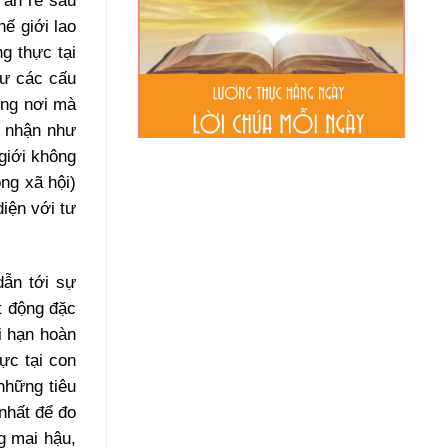
 ăn rễ sâu
ế giới lao
g thực tại
hư các cấu
ững nơi mà
n nhận như
 giới không
ng xã hội)
diện với tư
dẫn tới sự
t động đặc
i hạn hoàn
ực tại con
những tiêu
nhất để đo
g mai hậu,