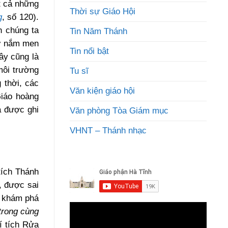
t cả những
Thời sự Giáo Hội
g
, số 120).
h chúng ta
Tin Năm Thánh
hư nắm men
Tin nổi bật
Đây cũng là
môi trường
Tu sĩ
 thời, các
Văn kiện giáo hội
Giáo hoàng
à được ghi
Văn phòng Tòa Giám mục
VHNT – Thánh nhạc
tích Thánh
, được sai
i khám phá
trong cùng
í tích Rửa