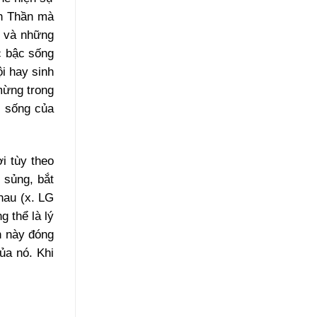
nh Thần mà
n và những
c bậc sống
ội hay sinh
mừng trong
i sống của
i tùy theo
 sủng, bắt
hau (x. LG
 thể là lý
n này đóng
ủa nó. Khi