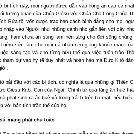
hờ bí tích này, mọi người được dẫn vào hồng ân cao cả nhất,
mối tương quan của Chúa Giêsu với Chúa Cha trong Chúa T
tích Rửa tội vốn được trao ban cách bình đẳng cho mọi ngư
p nhập vào Người như những cành nho gắn liền với cây nho
ang, hàm chứa ân sủng làm nền tảng cho đời sống chúng 
h Thêm sức làm cho mỗi cá nhân nên giống khuôn mẫu của
ộc sáng tạo và cho từng hữu thể qua việc tuôn trào Th
c tham dự vào hy tế duy nhất và hoàn hảo mà Đức Kitô dân
iới.
 bắt đầu với các bí tích, có nghĩa là qua những gì Thiên C
ức Giêsu Kitô, Con của Ngài. Chính từ quà tặng ân huệ thần
 phát sinh ra ân huệ và trọng trách trên ba mặt, tiêu biểu
ợp với bản tính trần thế của họ.
 sứ mạng phải chu toàn