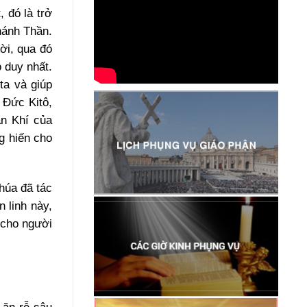
 đó là trở
hánh Thần.
ời, qua đó
 duy nhất.
ta và giúp
 Đức Kitô,
ần Khí của
g hiến cho
húa đã tác
 linh này,
 cho người