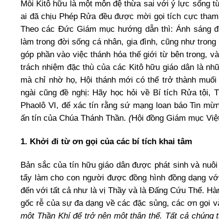
Mỗi Kitô hữu là một môn đệ thừa sai với ý lực sống t
ai đã chịu Phép Rửa đều được mời gọi tích cực tham
Theo các Đức Giám mục hướng dẫn thì: Ánh sáng đức
làm trong đời sống cá nhân, gia đình, cũng như tron
góp phần vào việc thánh hóa thế giới từ bên trong, v
trách nhiệm đặc thù của các Kitô hữu giáo dân là nh
mà chỉ nhờ họ, Hội thánh mới có thể trở thành muối đ
ngài cũng đề nghị: Hãy học hỏi về Bí tích Rửa tội
Phaolô VI, để xác tín rằng sứ mạng loan báo Tin mừ
ấn tín của Chúa Thánh Thần.
(
Hội đồng Giám mục Vi
1. Khởi đi từ ơn gọi của các bí tích khai tâm
Bản sắc của tín hữu giáo dân được phát sinh và nuôi
tẩy làm cho con người được đồng hình đồng dạng với 
đến với tất cả như là vị Thầy và là Đấng Cứu Thế. Hà
gốc rễ của sự đa dạng về các đặc sủng, các ơn gọi v
một Thần Khí để trở nên một thân thể. Tất cả chúng 