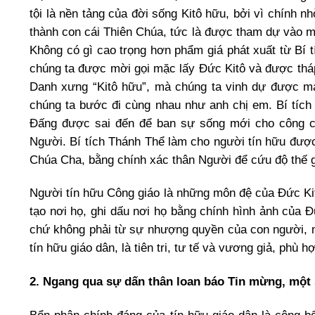
tội là nền tảng của đời sống Kitô hữu, bởi vì chính n
thành con cái Thiên Chúa, tức là được tham dự vào 
Không có gì cao trọng hơn phẩm giá phát xuất từ Bí 
chúng ta được mời gọi mặc lấy Đức Kitô và được thá
Danh xưng “Kitô hữu”, mà chúng ta vinh dự được m
chúng ta bước đi cùng nhau như anh chị em. Bí tíc
Đấng được sai đến để ban sự sống mới cho công cu
Người. Bí tích Thánh Thể làm cho người tín hữu đượ
Chúa Cha, bằng chính xác thân Người để cứu độ thế g
Người tín hữu Công giáo là những môn đệ của Đức Kitô
tạo nơi họ, ghi dấu nơi họ bằng chính hình ảnh của Đ
chứ không phải từ sự nhượng quyền của con người, mà
tín hữu giáo dân, là tiên tri, tư tế và vương giả, phù h
2. Ngang qua sự dấn thân loan báo Tin mừng, một