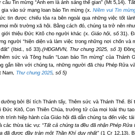
ừ câu Tin mừng “Anh em là ánh sáng thế gian” (Mt 5,14). Tấ
 gia vào sứ mạng loan báo Tin mừng (x.
Niềm vui Tin mừn
 tin được chiếu tỏa ra bên ngoài qua những việc tốt làn
g mọi môi trường xã hội. Bằng cách đó, chúng ta trở nên n
à giới thiệu Đức Kitô cho người khác (x.
Giáo hội
, số 31). 
ững người “hiện diện và làm việc trong những nơi chốn và 
ất” (Ibid., số 33).
(HĐGMVN, Thư chung 2025, số 3)
Đồng
, Thêm sức và Tông huấn “Loan báo Tin mừng” của Thánh 
ng gắn liền với chúng ta, những người đã chịu Phép Rửa v
ệt Nam
,
Thư chung 2025
, số 5)
 dưỡng bởi Bí tích Thánh tẩy, Thêm sức và Thánh Thể. Bí 
Đức Kitô, Con Thiên Chúa, trưởng tử của mọi loài thụ tạo
nh trình hiệp hành của Giáo hội đã dẫn chúng ta đến việc tá
à các thừa tác vụ:
“Tất cả chúng ta đều đã nhận Phép Rửa 
ta đã được đầy tràn một Thần Khí duy nhất”
(1 Cr 12,13). B