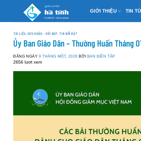
Skip
GIỚI THIỆU
TIN T
to
content
TÀI LIỆU, SƯU KHẢO - HỎI ĐÁP
,
TIN NỔI BẬT
Ủy Ban Giáo Dân – Thường Huấn Tháng 0
ĐĂNG NGÀY
9 THÁNG MỘT, 2026
BỞI
BAN BIÊN TẬP
2656 lượt xem