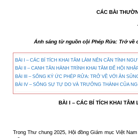
CÁC BÀI THƯỜ
Ánh sáng từ nguồn cội Phép Rửa: Trở về c
BÀI I – CÁC BÍ TÍCH KHAI TÂM LÀM NÊN CĂN TÍNH N
BÀI II – CANH TÂN HÀNH TRÌNH KHAI TÂM ĐỂ HỘI N
BÀI III – SỐNG KÝ ỨC PHÉP RỬA: TRỞ VỀ VỚI ÂN SỦ
BÀI IV – SỐNG SỰ TỰ DO VÀ TRƯỞNG THÀNH CỦA N
BÀI I – CÁC BÍ TÍCH KHAI TA
Trong Thư chung 2025, Hội đồng Giám mục Việt Nam 