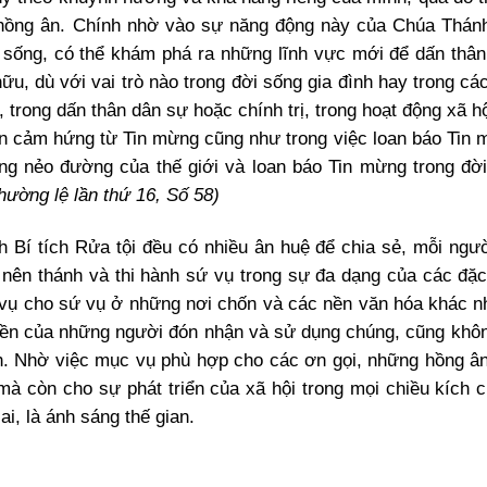
c hồng ân. Chính nhờ vào sự năng động này của Chúa Thá
h sống, có thể khám phá ra những lĩnh vực mới để dấn thâ
ữu, dù với vai trò nào trong đời sống gia đình hay trong cá
 trong dấn thân dân sự hoặc chính trị, trong hoạt động xã h
ền cảm hứng từ Tin mừng cũng như trong việc loan báo Tin 
ng nẻo đường của thế giới và loan báo Tin mừng trong đờ
ờng lệ lần thứ 16, Số 58)
h Bí tích Rửa tội đều có nhiều ân huệ để chia sẻ, mỗi ngườ
i nên thánh và thi hành sứ vụ trong sự đa dạng của các đặc
vụ cho sứ vụ ở những nơi chốn và các nền văn hóa khác n
yền của những người đón nhận và sử dụng chúng, cũng không
h. Nhờ việc mục vụ phù hợp cho các ơn gọi, những hồng â
à còn cho sự phát triển của xã hội trong mọi chiều kích c
i, là ánh sáng thế gian.