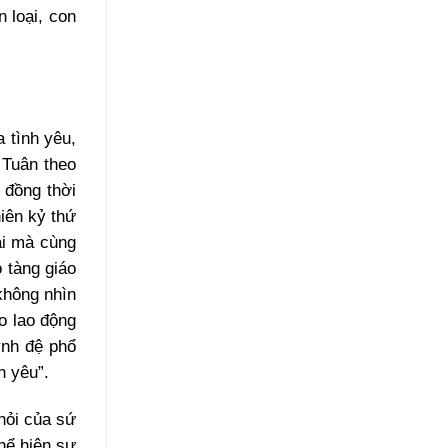
n loại, con
a tình yêu,
 Tuân theo
 đồng thời
iên kỷ thứ
ai mà cùng
 tàng giáo
không nhìn
o lao động
ynh đệ phổ
h yêu”.
hỏi của sứ
hể hiện sự