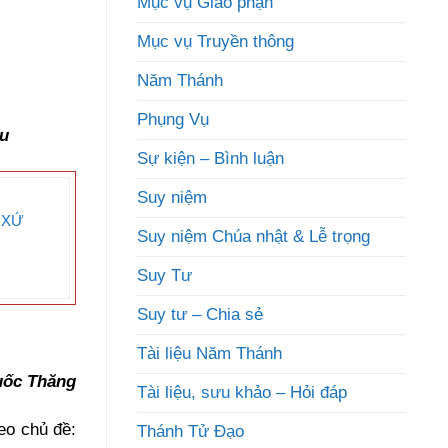
Mục vụ Giáo phận
Mục vụ Truyền thông
Năm Thánh
Phụng Vụ
ữu
Sự kiện – Bình luận
Suy niệm
 XỨ
Suy niệm Chúa nhật & Lễ trọng
Suy Tư
Suy tư – Chia sẻ
Tài liệu Năm Thánh
uốc Thăng
Tài liệu, sưu khảo – Hỏi đáp
eo chủ đề:
Thánh Tử Đạo