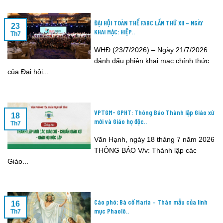
ĐẠI HỘI TOÀN THỂ FABC LẦN THỨ XII – NGÀY
23
KHAI MẠC: HIỆP..
Th7
WHĐ (23/7/2026) – Ngày 21/7/2026
đánh dấu phiên khai mạc chính thức
của Đại hội...
VPTGM- GPHT: Thông Báo Thành lập Giáo xứ
18
mới và Giáo họ độc..
Th7
Văn Hạnh, ngày 18 tháng 7 năm 2026
THÔNG BÁO V/v: Thành lập các
Giáo...
Cáo phó; Bà cố Maria – Thân mẫu của linh
16
mục Phaolô..
Th7