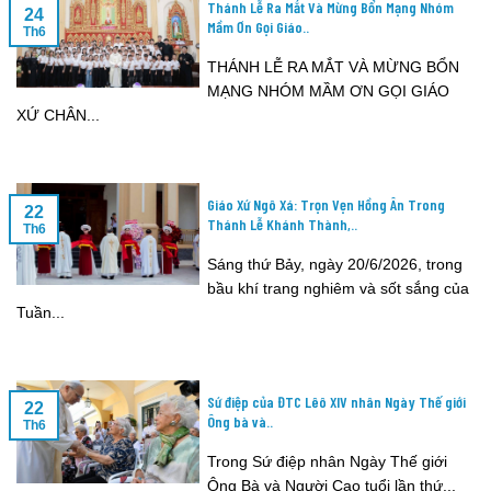
Thánh Lễ Ra Mắt Và Mừng Bổn Mạng Nhóm
24
Mầm Ơn Gọi Giáo..
Th6
THÁNH LỄ RA MẮT VÀ MỪNG BỔN
MẠNG NHÓM MẦM ƠN GỌI GIÁO
XỨ CHÂN...
Giáo Xứ Ngô Xá: Trọn Vẹn Hồng Ân Trong
22
Thánh Lễ Khánh Thành,..
Th6
Sáng thứ Bảy, ngày 20/6/2026, trong
bầu khí trang nghiêm và sốt sắng của
Tuần...
Sứ điệp của ĐTC Lêô XIV nhân Ngày Thế giới
22
Ông bà và..
Th6
Trong Sứ điệp nhân Ngày Thế giới
Ông Bà và Người Cao tuổi lần thứ...