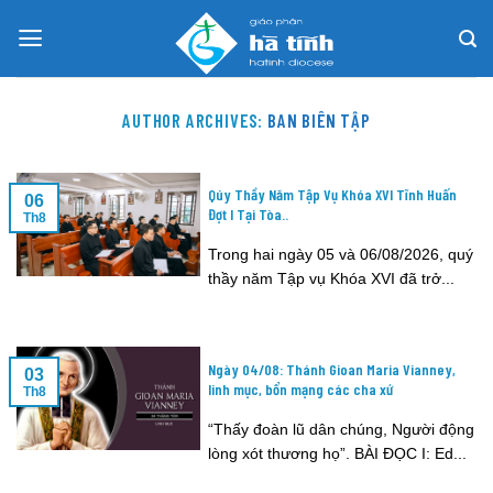
Skip
to
content
AUTHOR ARCHIVES:
BAN BIÊN TẬP
Qúy Thầy Năm Tập Vụ Khóa XVI Tĩnh Huấn
06
Đợt I Tại Tòa..
Th8
Trong hai ngày 05 và 06/08/2026, quý
thầy năm Tập vụ Khóa XVI đã trở...
Ngày 04/08: Thánh Gioan Maria Vianney,
03
linh mục, bổn mạng các cha xứ
Th8
“Thấy đoàn lũ dân chúng, Người động
lòng xót thương họ”. BÀI ĐỌC I: Ed...