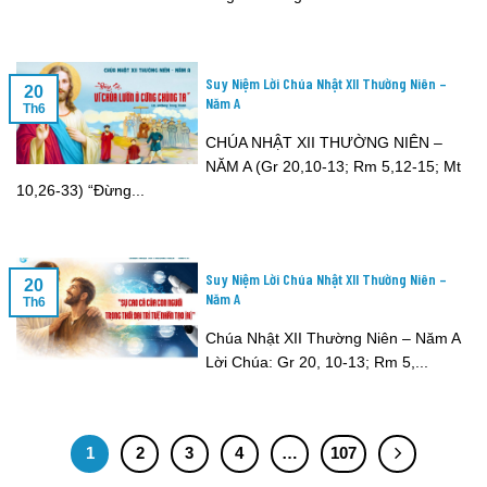
Suy Niệm Lời Chúa Nhật XII Thường Niên –
20
Năm A
Th6
CHÚA NHẬT XII THƯỜNG NIÊN –
NĂM A (Gr 20,10-13; Rm 5,12-15; Mt
10,26-33) “Đừng...
Suy Niệm Lời Chúa Nhật XII Thường Niên –
20
Năm A
Th6
Chúa Nhật XII Thường Niên – Năm A
Lời Chúa: Gr 20, 10-13; Rm 5,...
1
2
3
4
…
107