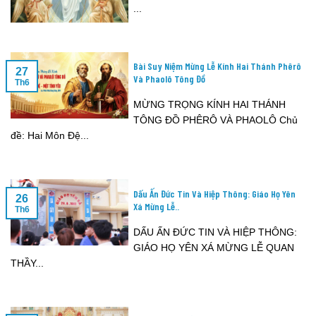
...
Bài Suy Niệm Mừng Lễ Kính Hai Thánh Phêrô
27
Và Phaolô Tông Đồ
Th6
MỪNG TRỌNG KÍNH HAI THÁNH
TÔNG ĐỒ PHÊRÔ VÀ PHAOLÔ Chủ
đề: Hai Môn Đệ...
Dấu Ấn Đức Tin Và Hiệp Thông: Giáo Họ Yên
26
Xá Mừng Lễ..
Th6
DẤU ẤN ĐỨC TIN VÀ HIỆP THÔNG:
GIÁO HỌ YÊN XÁ MỪNG LỄ QUAN
THẦY...