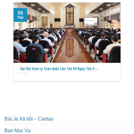
05
Th8
T
Đại Hội Giáo Lý Toàn Quốc Lần Thứ VII Ngày Thứ II –..
Bác ái Xã hội – Caritas
Ban Mục Vụ