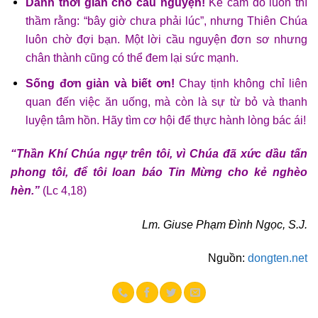
Dành thời gian cho cầu nguyện!
Kẻ cám dỗ luôn thì
thầm rằng: “bây giờ chưa phải lúc”, nhưng Thiên Chúa
luôn chờ đợi bạn. Một lời cầu nguyện đơn sơ nhưng
chân thành cũng có thể đem lại sức mạnh.
Sống đơn giản và biết ơn!
Chay tịnh không chỉ liên
quan đến việc ăn uống, mà còn là sự từ bỏ và thanh
luyện tâm hồn. Hãy tìm cơ hội để thực hành lòng bác ái!
“Thần Khí Chúa ngự trên tôi, vì Chúa đã xức dầu tấn
phong tôi, để tôi loan báo Tin Mừng cho kẻ nghèo
hèn.”
(Lc 4,18)
Lm. Giuse Phạm Đình Ngọc, S.J.
Nguồn:
dongten.net