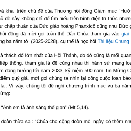
 và khai triển chủ đề của Thượng hội đồng Giám mục “Hướ
ủ đề này không chỉ để tìm hiểu trên bình diện tri thức nhưn
sự chấp thuận của Đức giáo hoàng Phanxicô cũng như Đức 
hội đồng đã mời gọi toàn thể Dân Chúa tham gia vào
giai
 ba năm tới (2025-2028), cụ thể là học hỏi
Tài liệu Chung 
à thách đố lớn nhất của Hội Thánh, do đó cũng là mối qua
Hiệp thông, tham gia là để cùng nhau thi hành sứ mạng lo
Nam đang hướng tới năm 2033, kỷ niệm 500 năm Tin Mừng 
điểm quý giá, mời gọi chúng ta nhìn lại công cuộc loan bá
lai. Vì vậy, chúng tôi đề nghị chương trình mục vụ ba nă
Mừng:
“Anh em là ánh sáng thế gian” (Mt 5,14).
 đoàn thừa sai: “Chúa cho cộng đoàn mỗi ngày có thêm n