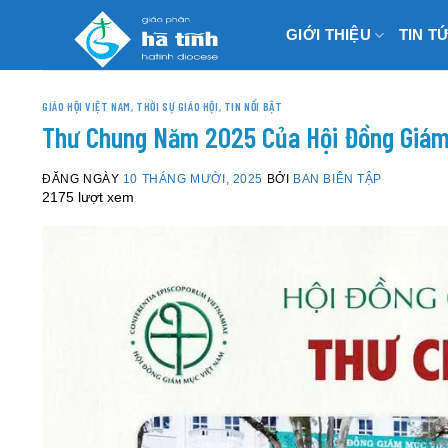
Skip
GIỚI THIỆU
TIN T
to
content
GIÁO HỘI VIỆT NAM
,
THỜI SỰ GIÁO HỘI
,
TIN NỔI BẬT
Thư Chung Năm 2025 Của Hội Đồng Giám
ĐĂNG NGÀY
10 THÁNG MƯỜI, 2025
BỞI
BAN BIÊN TẬP
2175 lượt xem