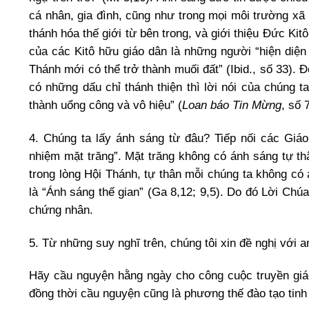
cá nhân, gia đình, cũng như trong mọi môi trường xã
thánh hóa thế giới từ bên trong, và giới thiệu Đức Ki
của các Kitô hữu giáo dân là những người “hiện diện
Thánh mới có thể trở thành muối đất” (Ibid., số 33). 
có những dấu chỉ thánh thiện thì lời nói của chúng 
thành uổng công và vô hiệu” (
Loan báo Tin Mừng
, số 
4. Chúng ta lấy ánh sáng từ đâu? Tiếp nối các Gi
nhiệm mặt trăng”. Mặt trăng không có ánh sáng tự th
trong lòng Hội Thánh, tự thân mỗi chúng ta không có
là “Ánh sáng thế gian” (Ga 8,12; 9,5). Do đó Lời Ch
chứng nhân.
5. Từ những suy nghĩ trên, chúng tôi xin đề nghị với
Hãy cầu nguyện hằng ngày cho công cuộc truyền giá
đồng thời cầu nguyện cũng là phương thế đào tạo tinh 