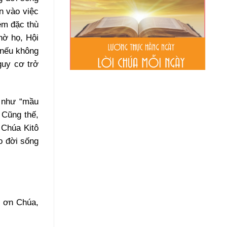
n vào việc
iệm đặc thù
hờ họ, Hội
“nếu không
guy cơ trở
h như “mầu
 Cũng thế,
 Chúa Kitô
o đời sống
ờ ơn Chúa,