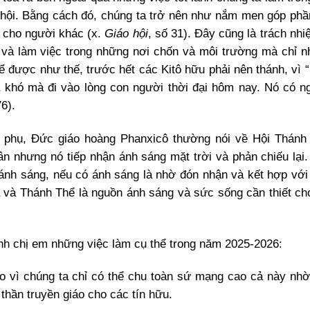
 hội. Bằng cách đó, chúng ta trở nên như nắm men góp phầ
tô cho người khác (x.
Giáo hội
, số 31). Đây cũng là trách nh
 và làm việc trong những nơi chốn và môi trường mà chỉ n
Để được như thế, trước hết các Kitô hữu phải nên thánh, vì 
ta khó mà đi vào lòng con người thời đại hôm nay. Nó có n
76).
áo phụ, Đức giáo hoàng Phanxicô thường nói về Hội Thán
ân nhưng nó tiếp nhận ánh sáng mặt trời và phản chiếu lại.
 ánh sáng, nếu có ánh sáng là nhờ đón nhận và kết hợp với
úa và Thánh Thể là nguồn ánh sáng và sức sống cần thiết ch
 anh chị em những việc làm cụ thể trong năm 2025-2026:
o vì chúng ta chỉ có thể chu toàn sứ mạng cao cả này nh
thần truyền giáo cho các tín hữu.