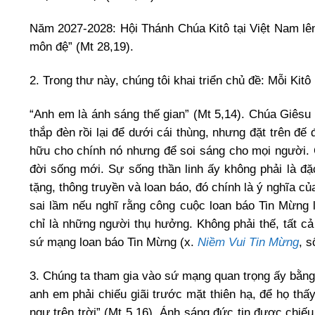
Năm 2027-2028: Hội Thánh Chúa Kitô tại Việt Nam lê
môn đệ” (Mt 28,19).
2. Trong thư này, chúng tôi khai triển chủ đề: Mỗi Kit
“Anh em là ánh sáng thế gian” (Mt 5,14). Chúa Giêsu 
thắp đèn rồi lại để dưới cái thùng, nhưng đặt trên đế
hữu cho chính nó nhưng để soi sáng cho mọi người. C
đời sống mới. Sự sống thần linh ấy không phải là đặ
tặng, thông truyền và loan báo, đó chính là ý nghĩa c
sai lầm nếu nghĩ rằng công cuộc loan báo Tin Mừng 
chỉ là những người thụ hưởng. Không phải thế, tất c
sứ mạng loan báo Tin Mừng (x.
Niềm Vui Tin Mừng
, s
3. Chúng ta tham gia vào sứ mạng quan trọng ấy bằn
anh em phải chiếu giãi trước mặt thiên hạ, để họ th
ngự trên trời” (Mt 5,16). Ánh sáng đức tin được chiếu