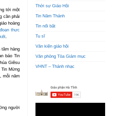
Thời sự Giáo Hội
ng tới một
Tin Năm Thánh
g cần phải
giáo hoàng
Tin nổi bật
 đoạn thực
Tu sĩ
kết
.
Văn kiện giáo hội
n tâm hàng
an báo Tin
Văn phòng Tòa Giám mục
Chúa Giêsu
VHNT – Thánh nhạc
o Tin Mừng
m, mỗi năm
hững người