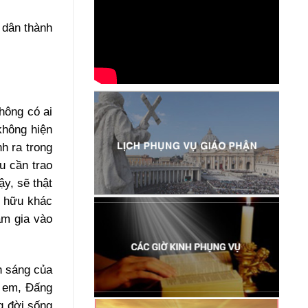
 dân thành
hông có ai
không hiện
h ra trong
u cần trao
vậy, sẽ thật
n hữu khác
am gia vào
h sáng của
h em, Đấng
g đời sống