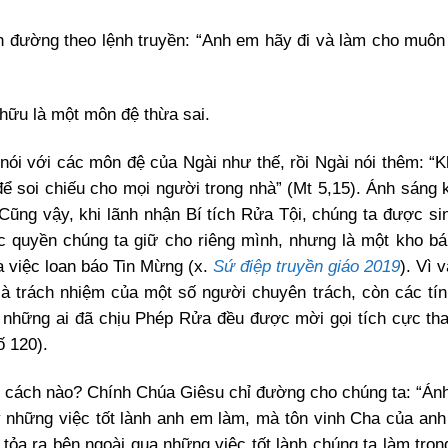
n đường theo lệnh truyền: “Anh em hãy đi và làm cho muôn
ô hữu là một môn đệ thừa sai.
nói với các môn đệ của Ngài như thế, rồi Ngài nói thêm: “K
 để soi chiếu cho mọi người trong nhà” (Mt 5,15). Ánh sáng 
ũng vậy, khi lãnh nhận Bí tích Rửa Tội, chúng ta được sin
c quyền chúng ta giữ cho riêng mình, nhưng là một kho bá
ủa việc loan báo Tin Mừng (x.
Sứ điệp truyền giáo 2019
). Vì 
là trách nhiệm của một số người chuyên trách, còn các tí
ả những ai đã chịu Phép Rửa đều được mời gọi tích cực th
ố 120).
g cách nào? Chính Chúa Giêsu chỉ đường cho chúng ta: “Án
ấy những việc tốt lành anh em làm, mà tôn vinh Cha của an
 tỏa ra bên ngoài qua những việc tốt lành chúng ta làm tron