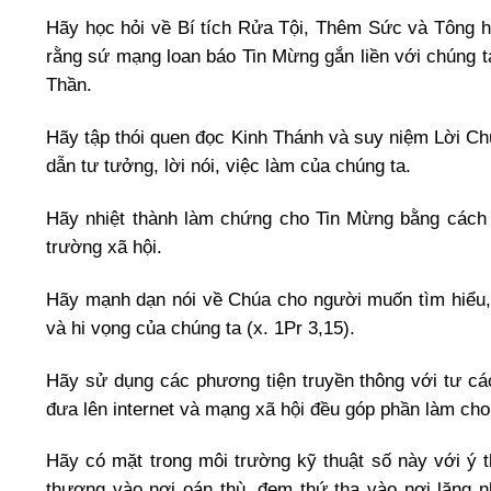
Hãy học hỏi về Bí tích Rửa Tội, Thêm Sức và Tông h
rằng sứ mạng loan báo Tin Mừng gắn liền với chúng 
Thần.
Hãy tập thói quen đọc Kinh Thánh và suy niệm Lời Ch
dẫn tư tưởng, lời nói, việc làm của chúng ta.
Hãy nhiệt thành làm chứng cho Tin Mừng bằng cách s
trường xã hội.
Hãy mạnh dạn nói về Chúa cho người muốn tìm hiểu, v
và hi vọng của chúng ta (x. 1Pr 3,15).
Hãy sử dụng các phương tiện truyền thông với tư cá
đưa lên internet và mạng xã hội đều góp phần làm ch
Hãy có mặt trong môi trường kỹ thuật số này với ý
thương vào nơi oán thù, đem thứ tha vào nơi lăng n