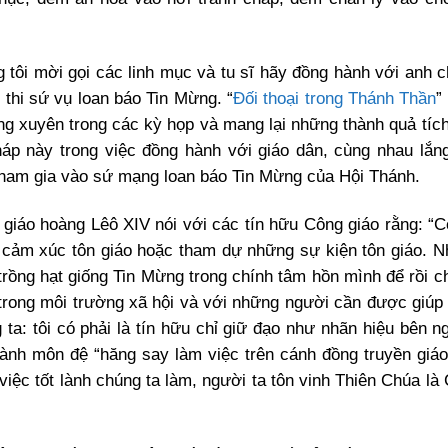
tôi mời gọi các linh mục và tu sĩ hãy đồng hành với anh c
 thi sứ vụ loan báo Tin Mừng. “
Đối thoại trong Thánh Thần
”
 xuyên trong các kỳ họp và mang lại những thành quả tíc
áp này trong việc đồng hành với giáo dân, cùng nhau lắn
tham gia vào sứ mạng loan báo Tin Mừng của Hội Thánh.
 giáo hoàng Lêô XIV nói với các tín hữu Công giáo rằng: “C
 cảm xúc tôn giáo hoặc tham dự những sự kiện tôn giáo. Nh
rồng hạt giống Tin Mừng trong chính tâm hồn mình để rồi ch
, trong môi trường xã hội và với những người cần được giúp 
a: tôi có phải là tín hữu chỉ giữ đạo như nhãn hiệu bên ngo
ành môn đệ “hăng say làm việc trên cánh đồng truyền giá
ệc tốt lành chúng ta làm, người ta tôn vinh Thiên Chúa là