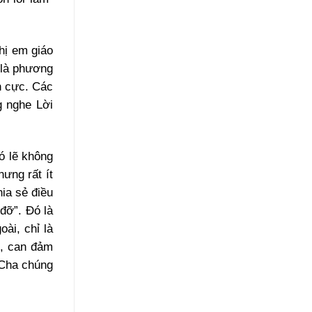
hị em giáo
 là phương
h cực. Các
g nghe Lời
ó lẽ không
ưng rất ít
ia sẻ điều
đỡ”. Đó là
ài, chỉ là
o, can đảm
 Cha chúng