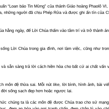
uấn “Loan báo Tin Mừng” của thánh Giáo hoàng Phaolô VI, 
ta, những người đã chịu Phép Rửa và được ghi ấn tín của 
úa hằng ngày, để Lời Chúa thấm vào tâm trí và trở thành án
ống Lời Chúa trong gia đình, nơi làm việc, cũng như tro
à sẵn sàng trả lời cách hiền hòa cho bất cứ ai chất vấn v
ch môn đệ thừa sai. Mỗi nút
like
, lời bình, hình ảnh, bài vi
o đời sống sạch đẹp hơn hoặc ngược lại.
 thức chúng ta là các môn đệ được Chúa trao cho sứ mạn
hục, đem an hòa vào nơi tranh chấp, đem chân lý vào chố