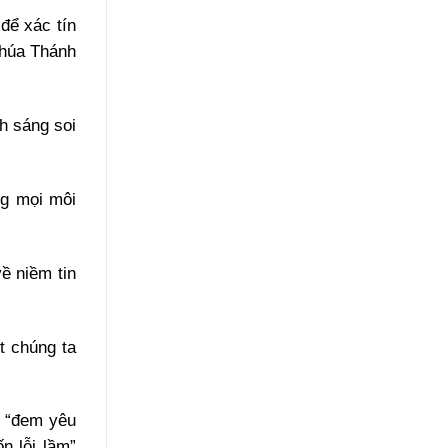
để xác tín
Chúa Thánh
h sáng soi
ng mọi môi
ề niềm tin
ết chúng ta
g “đem yêu
n lỗi lầm”