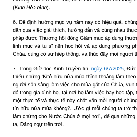
(
Kinh Hòa bình
).
6. Để định hướng mục vụ năm nay có hiệu quả, chúng 
dân qua việc giải thích, hướng dẫn và cùng nhau thực
pháp được Thượng hội đồng Giám mục áp dụng thường
linh mục và tu sĩ nên học hỏi và áp dụng phương ph
Chúa, củng cố sự hiệp thông, và thúc đẩy mọi người 
7. Trong Giờ đọc Kinh Truyền tin,
ngày 6/7/2025
, Đức
thiếu những ‘Kitô hữu nửa mùa thỉnh thoảng làm theo
người sẵn sàng làm việc cho mùa gặt của Chúa, vun t
đó trong gia đình họ, tại nơi họ làm việc hay học tập
một thực tế và thực tế này chất vấn mỗi người chúng t
tín hữu nửa mùa không?. Ước gì mỗi chúng ta trở th
làm chứng cho Nước Chúa ở mọi nơi”, để qua những vi
ta, Đấng ngự trên trời.