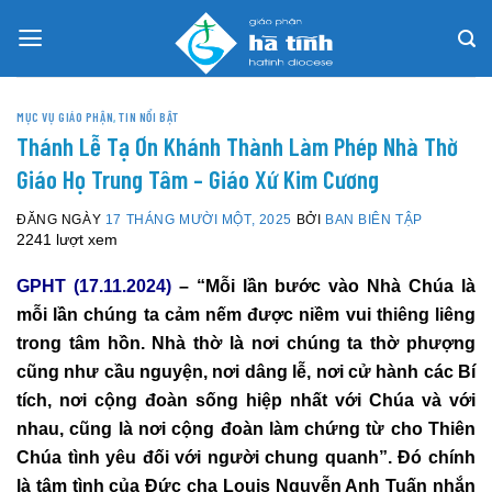
Skip
to
content
MỤC VỤ GIÁO PHẬN
,
TIN NỔI BẬT
Thánh Lễ Tạ Ơn Khánh Thành Làm Phép Nhà Thờ
Giáo Họ Trung Tâm – Giáo Xứ Kim Cương
ĐĂNG NGÀY
17 THÁNG MƯỜI MỘT, 2025
BỞI
BAN BIÊN TẬP
2241 lượt xem
GPHT (17.11.2024)
– “Mỗi lần bước vào Nhà Chúa là
mỗi lần chúng ta cảm nếm được niềm vui thiêng liêng
trong tâm hồn. Nhà thờ là nơi chúng ta thờ phượng
cũng như cầu nguyện, nơi dâng lễ, nơi cử hành các Bí
tích, nơi cộng đoàn sống hiệp nhất với Chúa và với
nhau, cũng là nơi cộng đoàn làm chứng từ cho Thiên
Chúa tình yêu đối với người chung quanh”. Đó chính
là tâm tình của Đức cha Louis Nguyễn Anh Tuấn nhắn