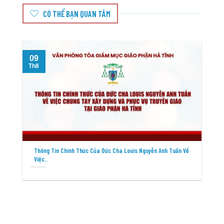
CÓ THỂ BẠN QUAN TÂM
09
Th8
T
Thông Tin Chính Thức Của Đức Cha Louis Nguyễn Anh Tuấn Về
Việc..