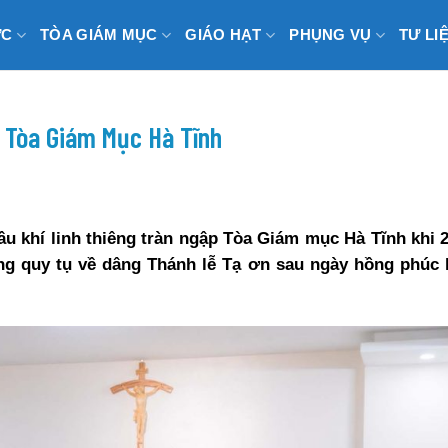
ỨC
TÒA GIÁM MỤC
GIÁO HẠT
PHỤNG VỤ
TƯ LI
 Tòa Giám Mục Hà Tĩnh
ầu khí linh thiêng tràn ngập Tòa Giám mục Hà Tĩnh khi 2
g quy tụ về dâng Thánh lễ Tạ ơn sau ngày hồng phúc 