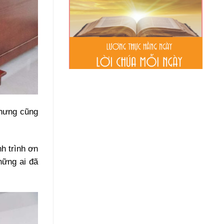
nhưng cũng
nh trình ơn
hững ai đã