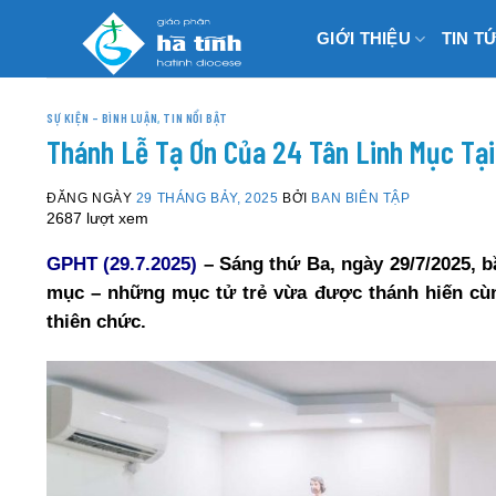
Skip
GIỚI THIỆU
TIN T
to
content
SỰ KIỆN – BÌNH LUẬN
,
TIN NỔI BẬT
Thánh Lễ Tạ Ơn Của 24 Tân Linh Mục Tại
ĐĂNG NGÀY
29 THÁNG BẢY, 2025
BỞI
BAN BIÊN TẬP
2687 lượt xem
GPHT (29.7.2025)
– Sáng thứ Ba, ngày 29/7/2025, b
mục – những mục tử trẻ vừa được thánh hiến cùn
thiên chức.