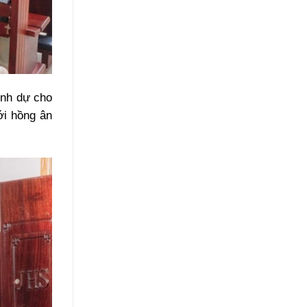
inh dự cho
ới hồng ân