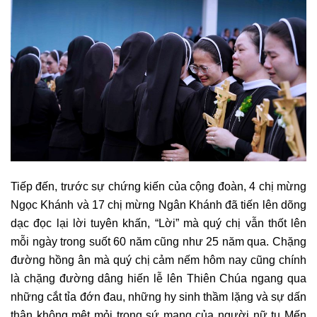
Tiếp đến, trước sự chứng kiến của cộng đoàn, 4 chị mừng
Ngọc Khánh và 17 chị mừng Ngân Khánh đã tiến lên dõng
dạc đọc lại lời tuyên khấn, “Lời” mà quý chị vẫn thốt lên
mỗi ngày trong suốt 60 năm cũng như 25 năm qua. Chặng
đường hồng ân mà quý chị cảm nếm hôm nay cũng chính
là chặng đường dâng hiến lễ lên Thiên Chúa ngang qua
những cắt tỉa đớn đau, những hy sinh thầm lặng và sự dấn
thân không mệt mỏi trong sứ mạng của người nữ tu Mến