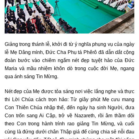
Giảng trong thánh lễ, khởi đi từ ý nghĩa phụng vụ của ngày
lễ Mẹ Dâng mình, Đức Cha Phụ tá Phêrô đã dẫn dắt cộng
đoàn bước vào chiêm ngắm nét đẹp tuyệt hảo của Đức
Maria và mầu nhiệm khôn dò trong cuộc đời Mẹ, ngang
qua ánh sáng Tin Mừng.
Nét đẹp của Mẹ được tỏa sáng nơi việc lắng nghe và thực
thi Lời Chúa cách trọn hảo: Từ giây phút Mẹ cưu mang
Con Thiên Chúa nhập thể, đến ngày hạ sinh Người, đưa
Con trốn sang Ai Cập, trở về Nazareth, rồi âm thầm dõi
theo Con trong hành trình rao giảng Tin Mừng, và cuối
cùng là đứng dưới chân Thập giá để cùng chia sẻ nỗi đau