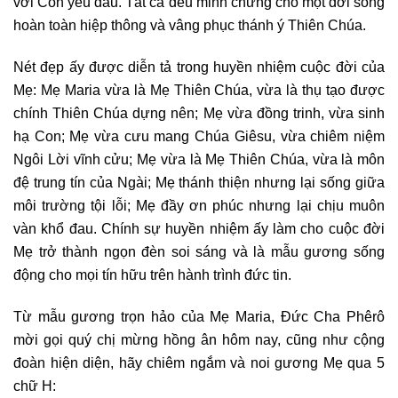
với Con yêu dấu. Tất cả đều minh chứng cho một đời sống
hoàn toàn hiệp thông và vâng phục thánh ý Thiên Chúa.
Nét đẹp ấy được diễn tả trong huyền nhiệm cuộc đời của
Mẹ: Mẹ Maria vừa là Mẹ Thiên Chúa, vừa là thụ tạo được
chính Thiên Chúa dựng nên; Mẹ vừa đồng trinh, vừa sinh
hạ Con; Mẹ vừa cưu mang Chúa Giêsu, vừa chiêm niệm
Ngôi Lời vĩnh cửu; Mẹ vừa là Mẹ Thiên Chúa, vừa là môn
đệ trung tín của Ngài; Mẹ thánh thiện nhưng lại sống giữa
môi trường tội lỗi; Mẹ đầy ơn phúc nhưng lại chịu muôn
vàn khổ đau. Chính sự huyền nhiệm ấy làm cho cuộc đời
Mẹ trở thành ngọn đèn soi sáng và là mẫu gương sống
động cho mọi tín hữu trên hành trình đức tin.
Từ mẫu gương trọn hảo của Mẹ Maria, Đức Cha Phêrô
mời gọi quý chị mừng hồng ân hôm nay, cũng như cộng
đoàn hiện diện, hãy chiêm ngắm và noi gương Mẹ qua 5
chữ H: