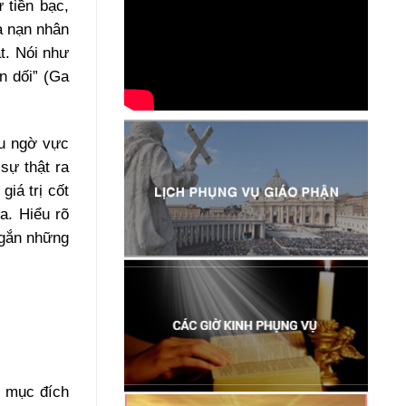
 tiền bạc,
a nạn nhân
t. Nói như
an dối” (Ga
ều ngờ vực
sự thật ra
giá trị cốt
a. Hiểu rõ
 gắn những
ụ mục đích