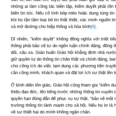
những ai làm công tác biên tập, kiểm duyệt phải tôn
biến tin tức. Nếu cố tình bóp méo hoặc dung túng tin 
khi họ tận tâm loại bỏ tin thất thiệt, xác minh nguồn 
và mở đường cho hiệp thông và hòa bình
[9]
.
Dĩ nhiên, “kiểm duyệt” không đồng nghĩa với triệt ti
thông phải bảo vệ tự do ngôn luận chính đáng, đồng t
dối, xấu xa. Giáo huấn Giáo hội khẳng định nhà nước
giữ quyền tự do thông tin chân thật và chính đáng, ba
cho công ích do việc lạm dụng các phương tiện truyề
cần công minh, khách quan và đặt lợi ích sự thật lên tr
Ở bình diện tôn giáo, Giáo hội cũng tham gia “kiểm du
thiếu đạo đức, lên tiếng trước những thông tin xuyên t
quyền hạn đúng đắn để phục vụ sự thật, “bảo vệ một m
trường thông tin lành mạnh cho xã hội. Nếu họ lơ là ho
về sự thiệt hại do mình không ngăn chặn.