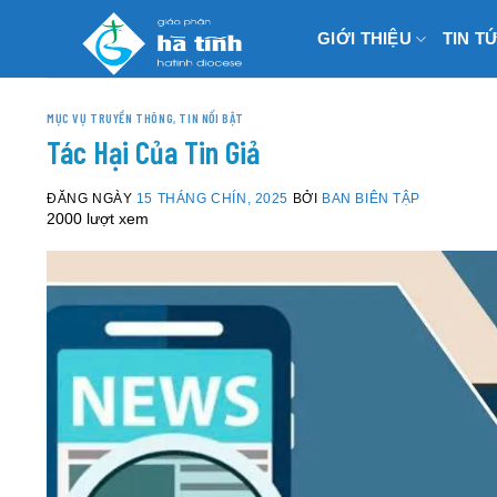
Skip
GIỚI THIỆU
TIN T
to
content
MỤC VỤ TRUYỀN THÔNG
,
TIN NỔI BẬT
Tác Hại Của Tin Giả
ĐĂNG NGÀY
15 THÁNG CHÍN, 2025
BỞI
BAN BIÊN TẬP
2000 lượt xem