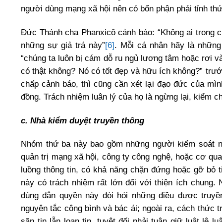
người dùng mạng xã hội nên có bổn phận phải tỉnh thức
Đức Thánh cha Phanxicô cảnh báo: “Không ai trong c
những sự giả trá này”
[6]
. Mỗi cá nhân hãy là những
“chúng ta luôn bị cám dỗ ru ngủ lương tâm hoặc rơi và
có thật không? Nó có tốt đẹp và hữu ích không?” trước
chấp cảnh báo, thì cũng cần xét lại đạo đức của mìn
đồng. Trách nhiệm luân lý của họ là ngừng lại, kiểm c
c. Nhà kiểm duyệt truyền thông
Nhóm thứ ba này bao gồm những người kiểm soát nội 
quản trị mạng xã hội, công ty công nghệ, hoặc cơ qu
luồng thông tin, có khả năng chặn đứng hoặc gỡ bỏ t
này có trách nhiệm rất lớn đối với thiện ích chung.
đúng đắn quyền này đòi hỏi những điều được truyền
nguyên tắc công bình và bác ái; ngoài ra, cách thức t
săn tin lẫn loan tin, tuyệt đối phải tuân giữ luật lệ