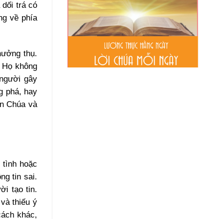
 dối trá có
ứng về phía
.
hưởng thụ.
. Họ không
i người gây
g phá, hay
ên Chúa và
 tình hoặc
ng tin sai.
i tạo tin.
 và thiếu ý
cách khác,