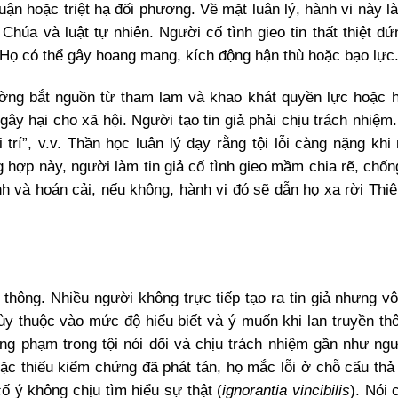
 luận hoặc triệt hạ đối phương. Về mặt luân lý, hành vi này là
 Chúa và luật tự nhiên. Người cố tình gieo tin thất thiệt đ
. Họ có thể gây hoang mang, kích động hận thù hoặc bạo lực
ường bắt nguồn từ tham lam và khao khát quyền lực hoặc 
gây hại cho xã hội. Người tạo tin giả phải chịu trách nhiệm
i trí”, v.v. Thần học luân lý dạy rằng tội lỗi càng nặng kh
hợp này, người làm tin giả cố tình gieo mầm chia rẽ, chốn
nh và hoán cải, nếu không, hành vi đó sẽ dẫn họ xa rời Thi
thông. Nhiều người không trực tiếp tạo ra tin giả nhưng vô
tùy thuộc vào mức độ hiểu biết và ý muốn khi lan truyền thô
ng phạm trong tội nói dối và chịu trách nhiệm gần như ngườ
hoặc thiếu kiểm chứng đã phát tán, họ mắc lỗi ở chỗ cẩu thả
cố ý không chịu tìm hiểu sự thật (
ignorantia vincibilis
). Nói 