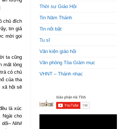
Thời sự Giáo Hội
]
Tin Năm Thánh
có chủ đích
vậy, tin giả
Tin nổi bật
ợc mời gọi
Tu sĩ
Văn kiện giáo hội
ười ta cũng
Văn phòng Tòa Giám mục
h mất lòng
trá có chủ
VHNT – Thánh nhạc
hổ của tha
ì xã hội sẽ
đều là xúc
. Ngài cho
 dối–
Nihil