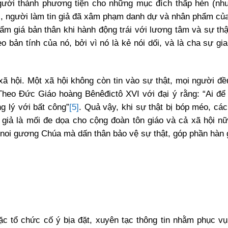
 người thành phương tiện cho những mục đích thấp hèn (như
i, người làm tin giả đã xâm phạm danh dự và nhân phẩm củ
ẩm giá bản thân khi hành động trái với lương tâm và sự thậ
eo bản tính của nó, bởi vì nó là kẻ nói dối, và là cha sự gi
xã hội. Một xã hội không còn tin vào sự thật, mọi người đ
. Theo Đức Giáo hoàng Bênêđictô XVI với đại ý rằng: “Ai để 
g lý với bất công”
[5]
. Quả vậy, khi sự thật bị bóp méo, các 
in giả là mối đe dọa cho cộng đoàn tôn giáo và cả xã hội nữ
c noi gương Chúa mà dấn thân bảo vệ sự thật, góp phần hàn
ặc tổ chức cố ý bịa đặt, xuyên tạc thông tin nhằm phục v