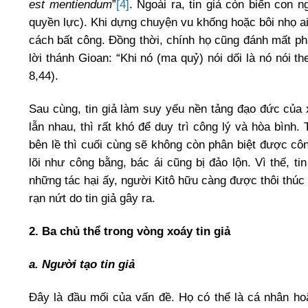
est mentiendum
”
[4]
. Ngoài ra, tin giả còn biến con
quyền lực). Khi dựng chuyện vu khống hoặc bôi nhọ a
cách bất công. Đồng thời, chính họ cũng đánh mất ph
lời thánh Gioan: “Khi nó (ma quỷ) nói dối là nó nói th
8,44).
Sau cùng, tin giả làm suy yếu nền tảng đạo đức của 
lẫn nhau, thì rất khó để duy trì công lý và hòa bình
bên lề thì cuối cùng sẽ không còn phân biệt được côn
lõi như công bằng, bác ái cũng bị đảo lộn. Vì thế, t
những tác hại ấy, người Kitô hữu càng được thôi thú
rạn nứt do tin giả gây ra.
2. Ba chủ thể trong vòng xoáy tin giả
a. Người tạo tin giả
Đây là đầu mối của vấn đề. Họ có thể là cá nhân ho