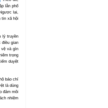
ập lẫn phổ
Ngược lại,
 tin xã hội
 lý truyền
 điều gian
 vệ và gìn
ghiêm trọng
kiểm duyệt
hộ báo chí
yệt là dùng
ảo đảm môi
trách nhiệm