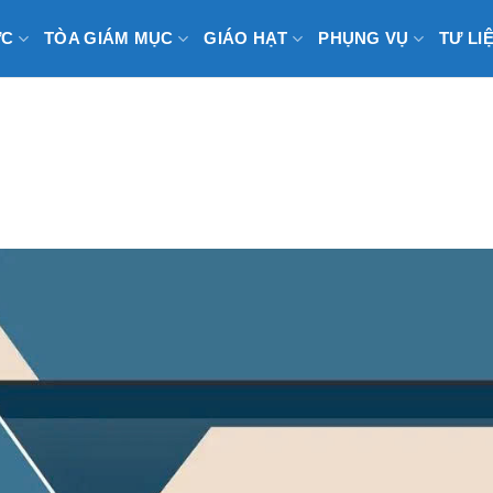
ỨC
TÒA GIÁM MỤC
GIÁO HẠT
PHỤNG VỤ
TƯ LI