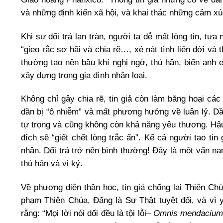
và những định kiến xã hội, và khai thác những cảm xúc
Khi sự dối trá lan tràn, người ta dễ mất lòng tin, tựa
“gieo rắc sợ hãi và chia rẽ…, xé nát tình liên đới v
thường tạo nên bầu khí nghi ngờ, thù hận, biến anh
xây dựng trong gia đình nhân loại.
Không chỉ gây chia rẽ, tin giả còn làm băng hoại các 
dần bị “ô nhiễm” và mất phương hướng về luân lý. Dầ
tự trọng và cũng không còn khả năng yêu thương. Hậu 
đích sẽ “giết chết lòng trắc ẩn”. Kể cả người tạo ti
nhân. Dối trá trở nên bình thường! Đây là một vấn nạn
thù hận và vị kỷ.
Về phương diện thần học, tin giả chống lại Thiên Ch
phạm Thiên Chúa, Đấng là Sự Thật tuyệt đối, và vì 
rằng: “Mọi lời nói dối đều là tội lỗi–
Omnis mendacium