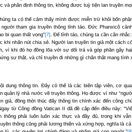
 và phân định thông tin, không được tuỳ tiện lan truyền mọi
húng ta có thể cảm thấy mình được miễn trừ khỏi bổn phận
 người tham gia truyền thông tỉnh táo. Đức Phanxicô cảnh
o bi quan thất vọng”
[7]
. Để tỉnh táo, chúng ta cần cân nhắc
 khi nhấn nút chia sẻ. Người lan truyền tin giả một cách cố
h, vì khi đó họ đồng lõa với sự dối trá và góp phần gây hạ
hứng sự thật, và chỉ truyền đi những gì chân thật mang tính
dung thông tin. Đây có thể là các biên tập viên, cơ qua
an quản lý nhà nước về truyền thông. Họ được ví như “ngườ
in giả, đồng thời thúc đẩy thông tin chính xác đến công c
 Ngay từ Công đồng Vatican II đã đề cập đến điều này: “Việ
 thông phải luôn luôn xác thực và đầy đủ, trong khi vẫ
ruyền thông cũng phải lương thiện và xứng hợp, nghĩa là cả 
 luân lý, các quyền lợi chính đáng và phẩm giá con người.”
[8