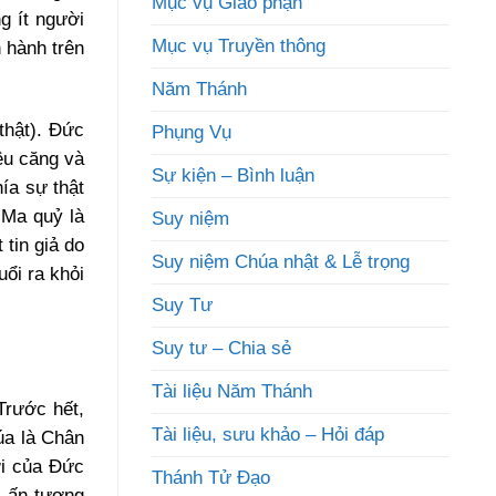
Mục vụ Giáo phận
g ít người
Mục vụ Truyền thông
 hành trên
Năm Thánh
thật). Đức
Phụng Vụ
êu căng và
Sự kiện – Bình luận
ía sự thật
“Ma quỷ là
Suy niệm
 tin giả do
Suy niệm Chúa nhật & Lễ trọng
uổi ra khỏi
Suy Tư
Suy tư – Chia sẻ
Tài liệu Năm Thánh
Trước hết,
Tài liệu, sưu khảo – Hỏi đáp
úa là Chân
ời của Đức
Thánh Tử Đạo
i ấn tượng