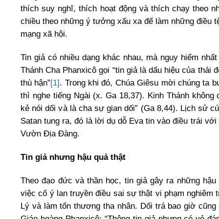
thích suy nghĩ, thích hoạt động và thích chạy theo n
chiều theo những ý tưởng xấu xa để làm những điều tệ 
mạng xã hội.
Tin giả có nhiều dạng khác nhau, mà nguy hiểm nhất 
Thánh Cha Phanxicô gọi “tin giả là dấu hiệu của thái 
thù hận”
[1]
. Trong khi đó, Chúa Giêsu mời chúng ta b
thì nghe tiếng Ngài (x. Ga 18,37). Kinh Thánh không 
kẻ nói dối và là cha sự gian dối” (Ga 8,44). Lịch sử cứ
Satan tung ra, đó là lời dụ dỗ Eva tin vào điều trái vớ
Vườn Địa Đàng.
Tin giả nhưng hậu quả thật
Theo đạo đức và thần học, tin giả gây ra những hậu
việc cố ý lan truyền điều sai sự thật vi phạm nghiêm
Lý và làm tổn thương tha nhân. Dối trá bao giờ cũng
Giáo hoàng Phanxicô: “Thông tin giả nhưng có vẻ đán