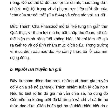
riêng. Đó có thể là để trục lợi tài chính, thao túng dư
chủ ý, một tội trọng vì vi phạm trực tiếp giới răn của
“cha của sự dối trá” (Ga 8,44) và cộng tác với sự dữ
Đức Thánh Cha Phanxicô mô tả “kẻ tung tin giả” th
Quả thật, vì tham lợi mà họ bất chấp thủ đoạn, kể cả 
thể biện minh rằng “tôi không biết, tôi chỉ làm để giả
ra
biết rõ
và
cố tình
nhằm mục đích xấu. Trong trường 
vì mục đích xấu nào đó. Họ cần ý thức tội lỗi của mì
cộng đồng.
b. Người lan truyền tin giả
Đây là nhóm đông đảo hơn, những ai tham gia truyền 
cố ý chia sẻ nó (
share
). Trách nhiệm luân lý của họ 
Nếu họ biết rõ tin đó giả mà vẫn chia sẻ, họ cũng đồ
Còn nếu họ không biết đó là tin giả và chỉ vì cả tin 
thức đạo đức. Giáo huấn gọi họ là thiếu hiểu biết do 