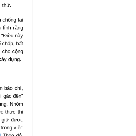
 thứ.
 chống lại
 tỉnh rằng
: “Điều này
 chấp, bất
i cho cộng
 xây dựng.
n báo chí,
i gác đền”
húng. Nhóm
c thực thi
n giữ được
trong việc
]
Theo đó,