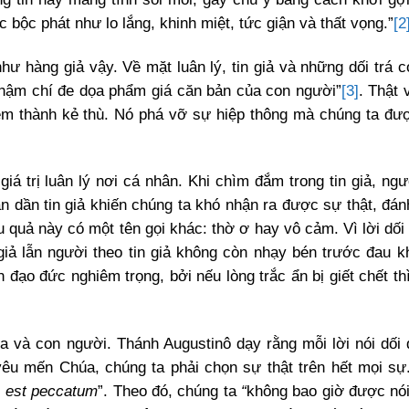
 bộc phát như lo lắng, khinh miệt, tức giận và thất vọng.”
[2
 như hàng giả vậy. Về mặt luân lý, tin giả và những dối trá 
à thậm chí đe dọa phẩm giá căn bản của con người”
[3]
. Thật 
 em thành kẻ thù. Nó phá vỡ sự hiệp thông mà chúng ta đư
giá trị luân lý nơi cá nhân. Khi chìm đắm trong tin giả, ng
n dần tin giả khiến chúng ta khó nhận ra được sự thật, đán
quả này có một tên gọi khác: thờ ơ hay vô cảm. Vì lời dối 
n giả lẫn người theo tin giả không còn nhạy bén trước đau k
 đạo đức nghiêm trọng, bởi nếu lòng trắc ẩn bị giết chết th
úa và con người. Thánh Augustinô dạy rằng mỗi lời nói dối 
yêu mến Chúa, chúng ta phải chọn sự thật trên hết mọi sự
 est peccatum
”. Theo đó, chúng ta
“
không bao giờ được nói