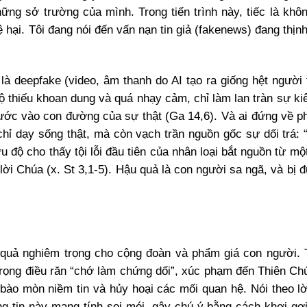
hững sở trường của mình. Trong tiến trình này, tiếc là khôn
hại. Tôi đang nói đến vấn nạn tin giả (fakenews) đang thịnh
là deepfake (video, âm thanh do AI tạo ra giống hệt người 
độ thiếu khoan dung và quá nhạy cảm, chỉ làm lan tràn sự ki
ước vào con đường của sự thật (Ga 14,6). Và ai đứng về ph
chỉ dạy sống thật, mà còn vạch trần nguồn gốc sự dối trá: 
u độ cho thấy tội lỗi đầu tiên của nhân loại bắt nguồn từ một
i lời Chúa (x. St 3,1-5). Hậu quả là con người sa ngã, và bị đ
 quả nghiêm trọng cho cộng đoàn và phẩm giá con người. 
 trọng điều răn “chớ làm chứng dối”, xúc phạm đến Thiên Ch
 bào mòn niềm tin và hủy hoại các mối quan hệ. Nói theo l
g tin này mang tính soi mói, gây chú ý bằng cách khơi gợ