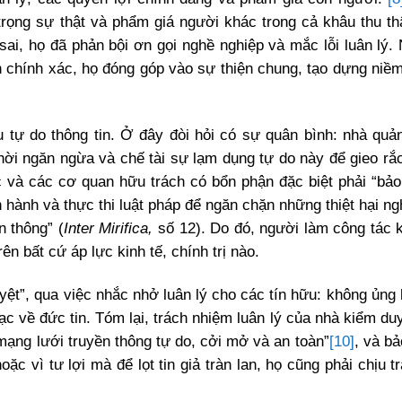
 trọng sự thật và phẩm giá người khác trong cả khâu thu th
sai, họ đã phản bội ơn gọi nghề nghiệp và mắc lỗi luân lý. 
tin chính xác, họ đóng góp vào sự thiện chung, tạo dựng niềm
êu tự do thông tin. Ở đây đòi hỏi có sự quân bình: nhà quản
hời ngăn ngừa và chế tài sự lạm dụng tự do này để gieo rắc
 và các cơ quan hữu trách có bổn phận đặc biệt phải “bảo
n hành và thực thi luật pháp để ngăn chặn những thiệt hại n
n thông” (
Inter Mirifica,
số 12). Do đó, người làm công tác 
ên bất cứ áp lực kinh tế, chính trị nào.
yệt”, qua việc nhắc nhở luân lý cho các tín hữu: không ủng 
ạc về đức tin. Tóm lại, trách nhiệm luân lý của nhà kiểm du
ạng lưới truyền thông tự do, cởi mở và an toàn”
[10]
, và b
ặc vì tư lợi mà để lọt tin giả tràn lan, họ cũng phải chịu 