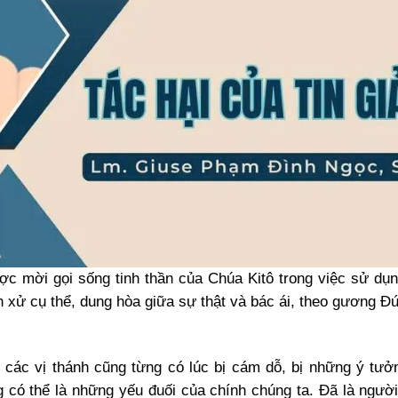
được mời gọi sống tinh thần của Chúa Kitô trong việc sử dụ
nh xử cụ thể, dung hòa giữa sự thật và bác ái, theo gương Đ
các vị thánh cũng từng có lúc bị cám dỗ, bị những ý tưở
g có thể là những yếu đuối của chính chúng ta. Đã là người