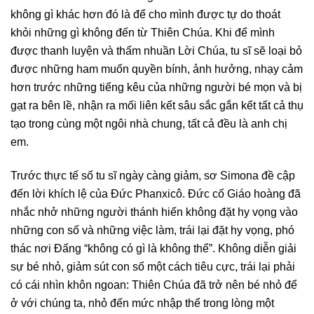
không gì khác hơn đó là để cho mình được tự do thoát
khỏi những gì không đến từ Thiên Chúa. Khi để mình
được thanh luyện và thấm nhuần Lời Chúa, tu sĩ sẽ loại bỏ
được những ham muốn quyền bính, ảnh hưởng, nhạy cảm
hơn trước những tiếng kêu của những người bé mọn và bị
gạt ra bên lề, nhận ra mối liên kết sâu sắc gắn kết tất cả thụ
tạo trong cùng một ngôi nhà chung, tất cả đều là anh chị
em.
Trước thực tế số tu sĩ ngày càng giảm, sơ Simona đề cập
đến lời khích lệ của Đức Phanxicô. Đức cố Giáo hoàng đã
nhắc nhở những người thánh hiến không đặt hy vọng vào
những con số và những việc làm, trái lại đặt hy vọng, phó
thác nơi Đấng “không có gì là không thể”. Không diễn giải
sự bé nhỏ, giảm sút con số một cách tiêu cực, trái lại phải
có cái nhìn khôn ngoan: Thiên Chúa đã trở nên bé nhỏ để
ở với chúng ta, nhỏ đến mức nhập thể trong lòng một