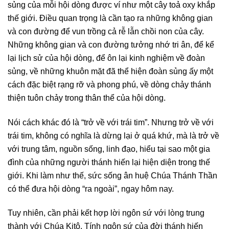
sủng của mỗi hội dòng được ví như một cây toả oxy khắp
thế giới. Điều quan trọng là cần tạo ra những không gian
và con đường để vun trồng cả rễ lẫn chồi non của cây.
Những không gian và con đường tưởng nhớ tri ân, để kể
lại lịch sử của hội dòng, để ôn lại kinh nghiệm về đoàn
sủng, về những khuôn mặt đã thể hiện đoàn sủng ấy một
cách đặc biệt rạng rỡ và phong phú, về dòng chảy thánh
thiện tuôn chảy trong thân thể của hội dòng.
Nói cách khác đó là “trở về với trái tim”. Nhưng trở về với
trái tim, không có nghĩa là dừng lại ở quá khứ, mà là trở về
với trung tâm, nguồn sống, linh đạo, hiểu tại sao một gia
đình của những người thánh hiến lại hiện diện trong thế
giới. Khi làm như thế, sức sống ân huệ Chúa Thánh Thần
có thể đưa hội dòng “ra ngoài”, ngay hôm nay.
Tuy nhiên, cần phải kết hợp lời ngôn sứ với lòng trung
thành với Chúa Kitô. Tính ngôn sứ của đời thánh hiến