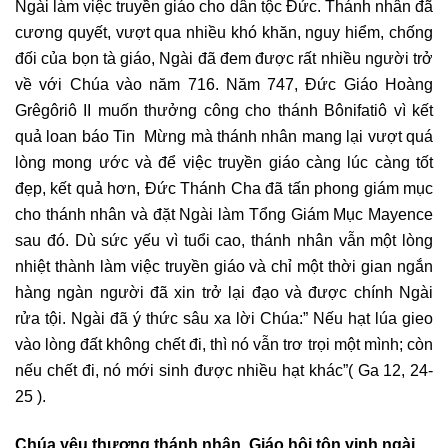
Ngài làm việc truyền giáo cho dân tộc Đức. Thánh nhân đã
cương quyết, vượt qua nhiều khó khăn, nguy hiểm, chống
đối của bọn tà giáo, Ngài đã đem được rất nhiều người trở
về với Chúa vào năm 716. Năm 747, Đức Giáo Hoàng
Grêgôriô II muốn thưởng công cho thánh Bônifatiô vì kết
quả loan báo Tin Mừng mà thánh nhân mang lại vượt quá
lòng mong ước và để việc truyền giáo càng lúc càng tốt
đẹp, kết quả hơn, Đức Thánh Cha đã tấn phong giám mục
cho thánh nhân và đặt Ngài làm Tổng Giám Mục Mayence
sau đó. Dù sức yếu vì tuổi cao, thánh nhân vẫn một lòng
nhiệt thành làm việc truyền giáo và chỉ một thời gian ngắn
hàng ngàn người đã xin trở lại đạo và được chính Ngài
rửa tội. Ngài đã ý thức sâu xa lời Chúa:” Nếu hạt lúa gieo
vào lòng đất không chết đi, thì nó vẫn trơ trọi một mình; còn
nếu chết đi, nó mới sinh được nhiều hạt khác”( Ga 12, 24-
25 ).
Chúa yêu thương thánh nhân, Giáo hội tôn vinh ngài