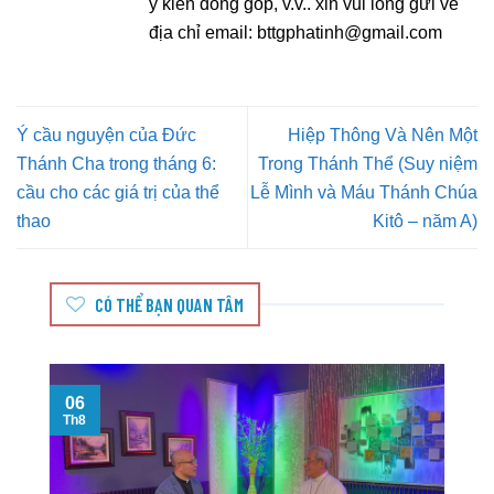
ý kiến đóng góp, v.v.. xin vui lòng gửi về
địa chỉ email:
bttgphatinh@gmail.com
Ý cầu nguyện của Đức
Hiệp Thông Và Nên Một
Thánh Cha trong tháng 6:
Trong Thánh Thể (Suy niệm
cầu cho các giá trị của thể
Lễ Mình và Máu Thánh Chúa
thao
Kitô – năm A)
CÓ THỂ BẠN QUAN TÂM
06
Th8
T