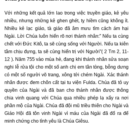
Với những kết quả lớn lao trong việc truyền giáo, kẻ yêu
nhiều, nhưng những kẻ ghen ghét, tỵ hiềm cũng không ít.
Nhiều kẻ lạc giáo, tà giáo đã âm mưu tìm cách ám hại
Ngài. Lời Chúa luôn hiển rõ nơi thánh nhân:” Nếu ta cùng
chết với Đức Kitô, ta sẽ cùng sống với Người. Nếu ta kiên
tâm chịu đựng, ta sẽ cùng hiển trị với Người”( 2 Tm 2, 11-
12 ). Năm 755 vào mùa hè, đang khi thánh nhân sửa soạn
nghi lễ rửa tội cho một số anh chị em tân tòng, bỗng dưng
có một số người võ trang, xông tới chém Ngài. Xác thánh
nhân được đem chôn cất tại tu viện Fulda. Chúa đã tỏ uy
quyền của Ngài và đã ban cho thánh nhân được thông
chia vinh quang với Chúa qua nhiều phép lạ xẩy ra nơi
phần mộ của Ngài. Chúa đã đội mũ triều thiên cho Ngài và
Giáo Hội đã tôn vinh Ngài vì máu của Ngài đã đổ ra để
minh chứng cho tình yêu là Chúa Giêsu.