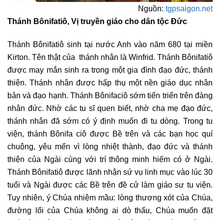
Nguồn:
tgpsaigon.net
Thánh Bônifatiô, Vị truyền giáo cho dân tộc Đức
Thánh Bônifatiô sinh tại nước Anh vào năm 680 tại miền
Kirton. Tên thật của thánh nhân là Winfrid. Thánh Bônifatiô
được may mắn sinh ra trong một gia đình đạo đức, thánh
thiện. Thánh nhân được hấp thụ một nền giáo dục nhân
bản và đạo hạnh. Thánh Bônifaciô sớm tiến triển trên đàng
nhân đức. Nhờ các tu sĩ quen biết, nhờ cha mẹ đạo đức,
thánh nhân đã sớm có ý định muốn đi tu dòng. Trong tu
viện, thánh Bônifa ciô được Bề trên và các bạn học quí
chuộng, yêu mến vì lòng nhiệt thành, đạo đức và thánh
thiện của Ngài cùng với trí thông minh hiếm có ở Ngài.
Thánh Bônifatiô được lãnh nhận sứ vụ linh mục vào lúc 30
tuổi và Ngài được các Bề trên đề cử làm giáo sư tu viện.
Tuy nhiên, ý Chúa nhiệm mầu: lòng thương xót của Chúa,
đường lối của Chúa không ai dò thấu, Chúa muốn đặt