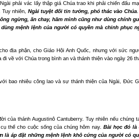
Ngài phải vác lấy thập giá Chúa trao khi phải chiến đấu m
. Tuy nhiên,
Ngài tuyệt đối tin tưởng, phó thác vào Chúa
 không ngừng, ăn chay, hãm mình cũng như dùng chính g
và dùng mệnh lệnh của người có quyền mà chinh phục n
 cho địa phận, cho Giáo Hội Anh Quốc, nhưng với sức ngư
 đi về với Chúa trong bình an và thánh thiện vào ngày 26 t
ới bao nhiêu công lao và sự thánh thiện của Ngài, Đức 
ời của thánh Augustinô Cantuberry. Tuy nhiên nếu chúng t
ất cụ thể cho cuộc sống của chúng hôm nay.
Bài học đó là
n là áp đặt những mệnh lệnh khô cứng của người có qu