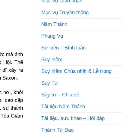
Mục vụ Giáo phận
Mục vụ Truyền thông
Năm Thánh
Phụng Vụ
Sự kiện – Bình luận
ước mà ánh
Suy niệm
o Hội. Thế
 dĩ xảy ra
Suy niệm Chúa nhật & Lễ trọng
n Saxon.
Suy Tư
 nơi, khôi
Suy tư – Chia sẻ
m, cao cấp
Tài liệu Năm Thánh
, sự thánh
p Tòa Giám
Tài liệu, sưu khảo – Hỏi đáp
Thánh Tử Đạo