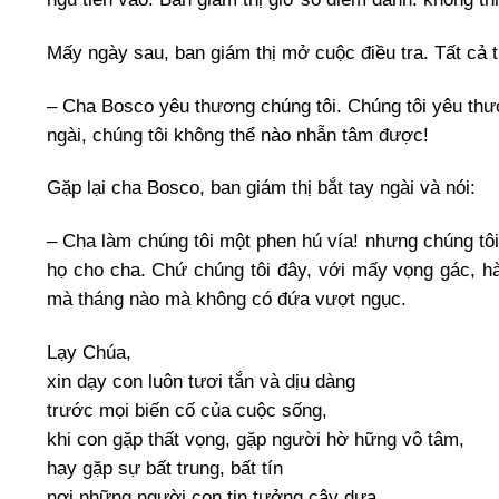
Mấy ngày sau, ban giám thị mở cuộc điều tra. Tất cả tù
– Cha Bosco yêu thương chúng tôi. Chúng tôi yêu thư
ngài, chúng tôi không thể nào nhẫn tâm được!
Gặp lại cha Bosco, ban giám thị bắt tay ngài và nói:
– Cha làm chúng tôi một phen hú vía! nhưng chúng tô
họ cho cha. Chứ chúng tôi đây, với mấy vọng gác, hà
mà tháng nào mà không có đứa vượt ngục.
Lạy Chúa,
xin dạy con luôn tươi tắn và dịu dàng
trước mọi biến cố của cuộc sống,
khi con gặp thất vọng, gặp người hờ hững vô tâm,
hay gặp sự bất trung, bất tín
nơi những người con tin tưởng cậy dựa.