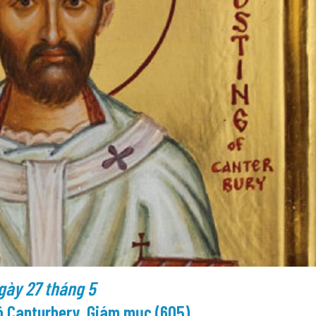
gày 27 tháng 5
 Canturbery, Giám mục (605)