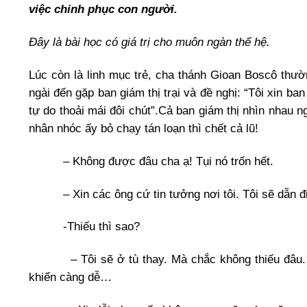
việc chinh phục con người.
Đây là bài học có giá trị cho muôn ngàn thế hệ.
Lúc còn là linh mục trẻ, cha thánh Gioan Boscô thườ
ngài đến gặp ban giám thị trại và đề nghị: “Tôi xin ba
tự do thoải mái đôi chút”.Cả ban giám thị nhìn nhau n
nhân nhóc ấy bỏ chạy tán loạn thì chết cả lũ!
– Không được đâu cha ạ! Tụi nó trốn hết.
– Xin các ông cứ tin tưởng nơi tôi. Tôi sẽ dẫn đi t
-Thiếu thì sao?
– Tôi sẽ ở tù thay. Mà chắc không thiếu đâu. Trái
khiển càng dễ…