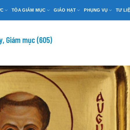
ỨC
TÒA GIÁM MỤC
GIÁO HẠT
PHỤNG VỤ
TƯ LI
y, Giám mục (605)