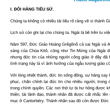
I. ĐÔI HÀNG TIỂU SỬ.
Chúng ta không có nhiều tài liệu rõ ràng về vị thánh G
Lịch sử còn ghi lại cho chúng ta. Ngài là bề trên tu 
Năm 597, Đức Giáo Hoàng Grêgôriô cả sai Ngài và 40
sáng của Chúa Kitô, cũng như Tin Mừng của Ngài đã
nhưng đức tin của những người công giáo ở đây đã ho
tình trạng này là vì ảnh hưởng của ngẫu tượng giáo 
Với lòng nhiệt thành, đức tin sống động, sự hăng say 
phục, chấn chỉnh lại đức tin cho nhiều người, trong
trong chính quyền. Các nơi thờ tự bị hư hỏng được k
thiện, tài lãnh đạo, thánh nhân đã được cất nhắc l
mục ở Cantorbéry. Thánh nhân sau đó còn được Đức 