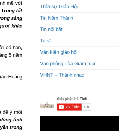
ạnh mẽ với
Thời sự Giáo Hội
.
Trong tất
Tin Năm Thánh
ương sáng
gười khác
Tin nổi bật
Tu sĩ
ời có hạn,
Văn kiện giáo hội
háng 5 năm
Văn phòng Tòa Giám mục
VHNT – Thánh nhạc
Giáo Hoàng
a để ý một
 dùng tình
yền trong