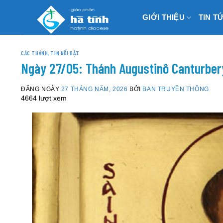
Skip
GIỚI THIỆU
TIN T
to
content
CÁC THÁNH
,
TIN NỔI BẬT
Ngày 27/05: Thánh Augustinô Canturber
ĐĂNG NGÀY
27 THÁNG NĂM, 2026
BỞI
BAN TRUYỀN THÔNG
4664 lượt xem