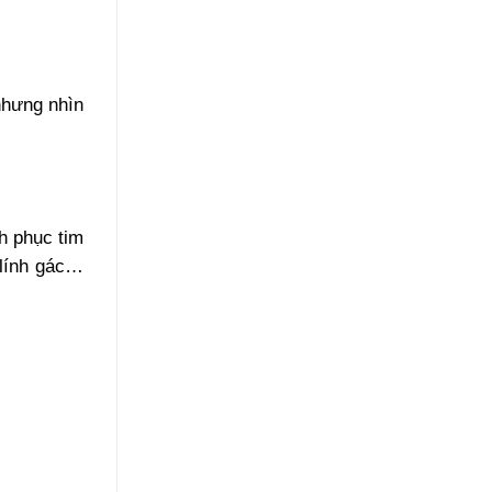
nhưng nhìn
h phục tim
 lính gác…