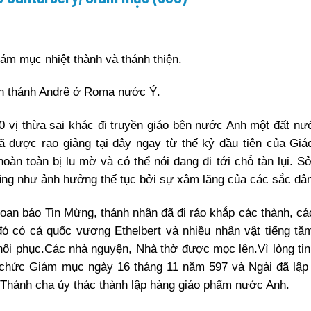
iám mục nhiệt thành và thánh thiện.
viện thánh Andrê ở Roma nước Ý.
 vị thừa sai khác đi truyền giáo bên nước Anh một đất n
 được rao giảng tại đây ngay từ thế kỷ đầu tiên của Giá
àn toàn bị lu mờ và có thể nói đang đi tới chỗ tàn lụi. Sở
cũng như ảnh hưởng thế tục bởi sự xâm lăng của các sắc dâ
loan báo Tin Mừng, thánh nhân đã đi rảo khắp các thành, các
 đó có cả quốc vương Ethelbert và nhiều nhân vật tiếng tă
hôi phục.Các nhà nguyện, Nhà thờ được mọc lên.Vì lòng tin
ên chức Giám mục ngày 16 tháng 11 năm 597 và Ngài đã lậ
Thánh cha ủy thác thành lập hàng giáo phẩm nước Anh.