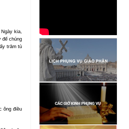
 Ngày kia,
ày để chúng
ấy trăm tù
c ông điều