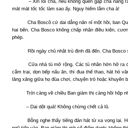
– Xin lỗi cha, nếu không quen gặp cha năng ra và
mát mát tốc tốc làm sao ấy. Nguy hiểm lắm cha à!
Cha Boscô cứ dai dẳng năn nỉ một hồi, ban Quản đ
hai bên. Cha Bosco không chấp nhận điều kiện, cương
phép.
Rồi ngày chủ nhật trù định đã đến. Cha Bosco sắp 
Cửa nhà tù mở rộng. Các tù nhân hớn hở ra đi. V
cắm trại, dọn bếp nấu ăn, thi đua thể thao, hát hò 
lăng xăng giữa họ đùa chơi, chuyện trò hoặc khuyên b
Trời càng về chiều Ban giám thị càng hồi hộp nhì
– Dại dột quá! Không chừng chết cả lũ.
Bỗng nghe thấy tiếng đàn hát từ xa vọng lại. Họ 
ngũ tiến vào. Ban giám thị giờ sổ điểm danh: không t