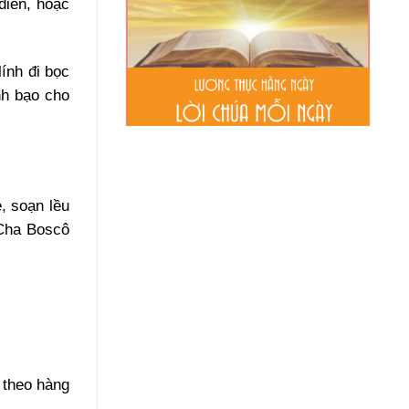
điên, hoặc
ính đi bọc
nh bạo cho
 soạn lều
 Cha Boscô
 theo hàng