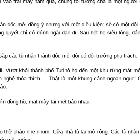
o trai mấy năm qua, chúng tôi tưởng cha là một người 
ốc mới đồng ý nhưng với một điều kiện: sẽ có một đội l
 quyết chỉ có mình ngài dẫn đi. Sau hết họ siêu lòng, đá
các tù nhân thành đội, mỗi đội có đội trưởng phụ trách.
ượt khỏi thành phố Turinô họ đến một khu rừng mát mẻ,
văn nghệ thỏa thích … Thật là một khung cảnh ngoạn ngục!
ảo.
n đồng hồ, mặt mày tái mét bảo nhau:
thở phào nhẹ nhõm. Cửa nhà tù lại mở rộng. Các tù nhân
hiếu một mống!