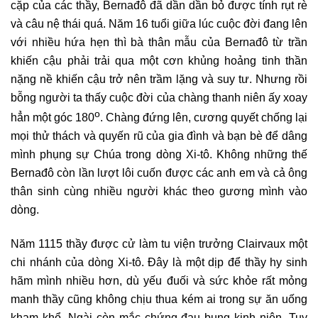
cặp của các thầy, Bernađô đã dần dần bỏ được tính rụt rè
và câu nệ thái quá. Năm 16 tuổi giữa lúc cuộc đời đang lên
với nhiều hứa hẹn thì bà thân mẫu của Bernađô từ trần
khiến cậu phải trải qua một cơn khủng hoảng tinh thần
nặng nề khiến cậu trở nên trầm lặng và suy tư. Nhưng rồi
bỗng người ta thấy cuộc đời của chàng thanh niên ấy xoay
o
hẳn một góc 180
. Chàng đứng lên, cương quyết chống lại
mọi thử thách và quyến rũ của gia đình và bạn bè để dâng
mình phụng sự Chúa trong dòng Xi-tô. Không những thế
Bernađô còn lần lượt lôi cuốn được các anh em và cả ông
thân sinh cùng nhiều người khác theo gương mình vào
dòng.
Năm 1115 thầy được cử làm tu viện trưởng Clairvaux một
chi nhánh của dòng Xi-tô. Đây là một dịp để thầy hy sinh
hãm mình nhiều hơn, dù yếu đuối và sức khỏe rất mỏng
manh thầy cũng không chịu thua kém ai trong sự ăn uống
kham khổ. Ngài còn mắc chứng đau bụng kinh niên. Tuy