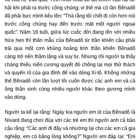
hãi khi phải ra trước công chúng; vì thế mà có lần Bênadô
đã phải bực mình kêu lên: “Thà rằng tôi chết đi còn hơn nói
trước công chúng hay đến trước mặt một người ngoại
quốc”. Năm 16 tuổi, giữa lúc cuộc đời đang lên với nhiều
hứa hẹn thì thân mẫu của Bênadô từ trần khiến cậu phải
trải qua một cơn khủng hoảng tinh thần khiến Bênadô
càng trở nên thầm lặng và suy tư. Nhưng rồi người ta thấy
chàng thiếu niên cương quyết đó chống lại mọi thử thách
và quyến rũ của gia đình để vào dòng Xi-tô. Không những
thế Bênadô còn lần lượt lôi cuốn được các anh em và cả
ông thân sinh cùng nhiều người khác theo gương mình
vào dòng.
Người ta kể lại rằng: Ngày kia người em út của Bênadô là
Nivard đang chơi đùa với các trẻ em thì người anh cả bảo
cậu rằng: “Các anh đi đây và nhường lại cho các em cả gia
nghiệp, em có bằng lòng không?” Người em đáp lại: “Em