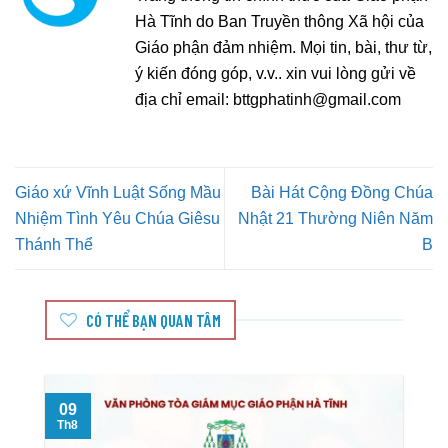
Hà Tĩnh do Ban Truyền thông Xã hội của
Giáo phận đảm nhiệm. Mọi tin, bài, thư từ,
ý kiến đóng góp, v.v.. xin vui lòng gửi về
địa chỉ email:
bttgphatinh@gmail.com
Giáo xứ Vĩnh Luật Sống Mầu
Bài Hát Cộng Đồng Chúa
Nhiệm Tình Yêu Chúa Giêsu
Nhật 21 Thường Niên Năm
Thánh Thể
B
CÓ THỂ BẠN QUAN TÂM
09
Th8
T