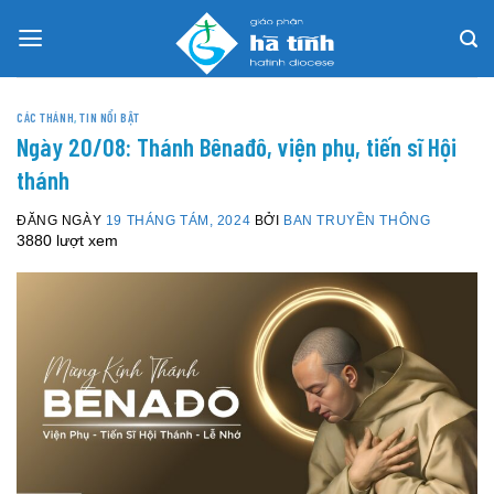
Skip
to
content
CÁC THÁNH
,
TIN NỔI BẬT
Ngày 20/08: Thánh Bênađô, viện phụ, tiến sĩ Hội
thánh
ĐĂNG NGÀY
19 THÁNG TÁM, 2024
BỞI
BAN TRUYỀN THÔNG
3880 lượt xem