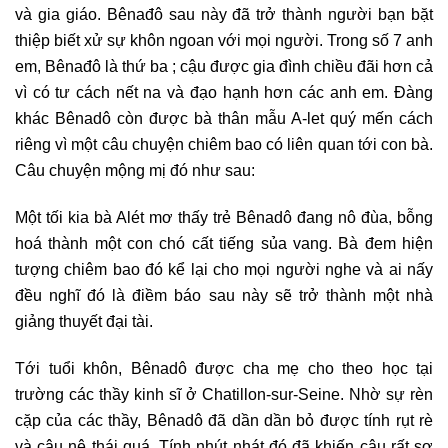
và gia giáo. Bênađô sau này đã trở thành người bạn bặt
thiệp biết xử sự khôn ngoan với mọi người. Trong số 7 anh
em, Bênađô là thứ ba ; cậu được gia đình chiều đãi hơn cả
vì có tư cách nết na và đạo hạnh hơn các anh em. Đàng
khác Bênadô còn được bà thân mẫu A-let quý mến cách
riêng vì một câu chuyện chiêm bao có liên quan tới con bà.
Câu chuyện mộng mị đó như sau:
Một tối kia bà Alét mơ thấy trẻ Bênadô đang nô đùa, bỗng
hoá thành một con chó cất tiếng sủa vang. Bà đem hiện
tượng chiêm bao đó kể lại cho mọi người nghe và ai nấy
đều nghĩ đó là điềm báo sau này sẽ trở thành một nhà
giảng thuyết đại tài.
Tới tuổi khôn, Bênadô được cha mẹ cho theo học tại
trường các thầy kinh sĩ ở Chatillon-sur-Seine. Nhờ sự rèn
cặp của các thầy, Bênadô đã dần dần bỏ được tính rụt rè
và câu nệ thái quá. Tính nhút nhát đó đã khiến cậu rất sợ