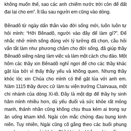
không muốn thế, sao các anh chiếm nước trời còn để đất
đai lại cho em”. Ít lâu sau người em cũng vào dòng.
Bênadô từ ngày dấn thân vào đời sống mới, luôn luôn tự
hỏi mình: “Hỡi Bênadô, người vào đây để làm gì?”. Để
nhắc nhở mình sống đúng với lý tưởng đã chọn, câu hỏi
vắn tắt làm như phương châm cho đời sống, đã giúp thầy
Bênadô siêng năng làm việc và làm một cách chu đáo. Một
hôm các thầy xin Bênadô nghỉ ngơi để cho các thầy khác
gặt lúa bởi vì thấy thầy yếu và không quen. Nhưng thầy
khóc lóc xin Chúa cho mình có thể gặt lúa với anh em.
Năm 1115 thầy được cử làm tu viện trưởng Clairvaua, một
chi nhánh của dòng Xi-tô. Đây là một dịp để thầy hy sinh
hãm mình nhiều hơn, dù yếu đuối và sức khỏe rất mỏng
manh, thánh nhân cũng không chịu thua kém ai trong sự
ăn uống kham khổ. Ngài còn mắc chứng đau bụng kinh
niên. Tuy nhiên, Ngài cũng cố gắng theo các buổi phụng