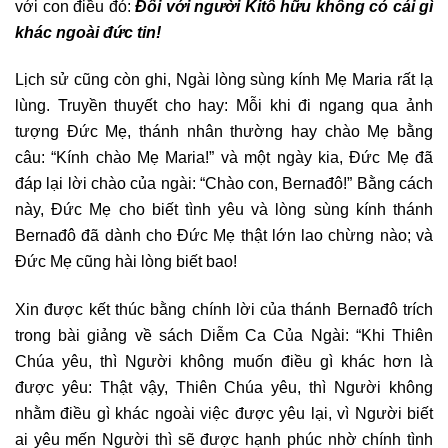
với con điều đó:
Đối với người Kitô hữu không có cái gì
khác ngoài đức tin!
Lịch sử cũng còn ghi, Ngài lòng sùng kính Mẹ Maria rất lạ
lùng. Truyền thuyết cho hay: Mỗi khi đi ngang qua ảnh
tượng Đức Mẹ, thánh nhân thường hay chào Mẹ bằng
câu: “Kính chào Mẹ Maria!” và một ngày kia, Đức Mẹ đã
đáp lại lời chào của ngài: “Chào con, Bernađô!” Bằng cách
này, Đức Mẹ cho biết tình yêu và lòng sùng kính thánh
Bernađô đã dành cho Đức Mẹ thật lớn lao chừng nào; và
Đức Mẹ cũng hài lòng biết bao!
Xin được kết thúc bằng chính lời của thánh Bernađô trích
trong bài giảng về sách Diễm Ca Của Ngài: “Khi Thiên
Chúa yêu, thì Người không muốn điều gì khác hơn là
được yêu: Thật vậy, Thiên Chúa yêu, thì Người không
nhằm điều gì khác ngoài việc được yêu lại, vì Người biết
ai yêu mến Người thì sẽ được hạnh phúc nhờ chính tình