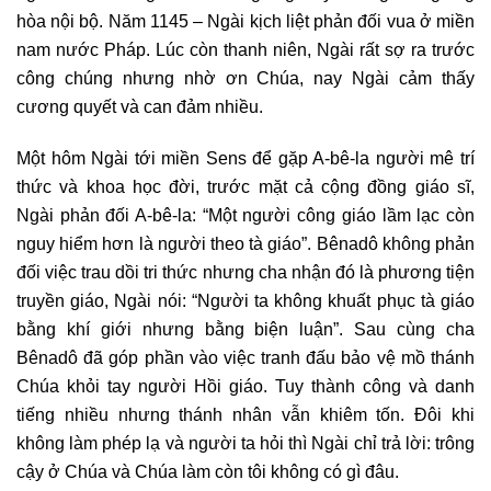
hòa nội bộ. Năm 1145 – Ngài kịch liệt phản đối vua ở miền
nam nước Pháp. Lúc còn thanh niên, Ngài rất sợ ra trước
công chúng nhưng nhờ ơn Chúa, nay Ngài cảm thấy
cương quyết và can đảm nhiều.
Một hôm Ngài tới miền Sens để gặp A-bê-la người mê trí
thức và khoa học đời, trước mặt cả cộng đồng giáo sĩ,
Ngài phản đối A-bê-la: “Một người công giáo lầm lạc còn
nguy hiểm hơn là người theo tà giáo”. Bênadô không phản
đối việc trau dồi tri thức nhưng cha nhận đó là phương tiện
truyền giáo, Ngài nói: “Người ta không khuất phục tà giáo
bằng khí giới nhưng bằng biện luận”. Sau cùng cha
Bênadô đã góp phần vào việc tranh đấu bảo vệ mồ thánh
Chúa khỏi tay người Hồi giáo. Tuy thành công và danh
tiếng nhiều nhưng thánh nhân vẫn khiêm tốn. Đôi khi
không làm phép lạ và người ta hỏi thì Ngài chỉ trả lời: trông
cậy ở Chúa và Chúa làm còn tôi không có gì đâu.