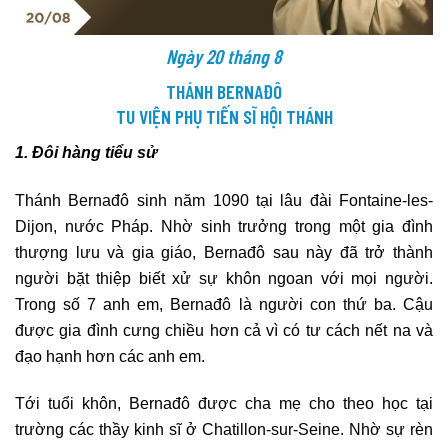
Ngày 20 tháng 8
THÁNH BERNAĐÔ
TU VIỆN PHỤ TIẾN SĨ HỘI THÁNH
1. Đôi hàng tiểu sử
Thánh Bernađô sinh năm 1090 tại lâu đài Fontaine-les-
Dijon, nước Pháp. Nhờ sinh trưởng trong một gia đình
thượng lưu và gia giáo, Bernađô sau này đã trở thành
người bặt thiệp biết xử sự khôn ngoan với mọi người.
Trong số 7 anh em, Bernađô là người con thứ ba. Cậu
được gia đình cưng chiều hơn cả vì có tư cách nết na và
đạo hạnh hơn các anh em.
Tới tuổi khôn, Bernađô được cha mẹ cho theo học tại
trường các thầy kinh sĩ ở Chatillon-sur-Seine. Nhờ sự rèn