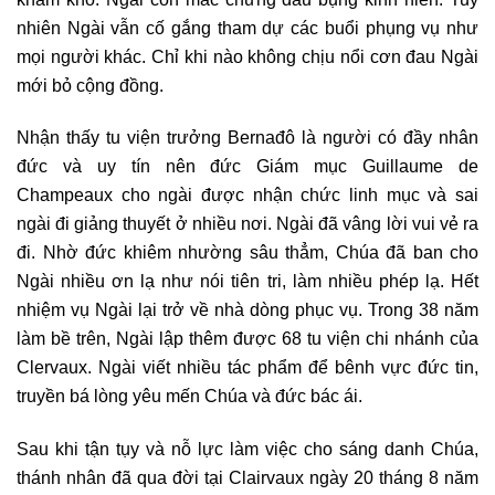
nhiên Ngài vẫn cố gắng tham dự các buổi phụng vụ như
mọi người khác. Chỉ khi nào không chịu nổi cơn đau Ngài
mới bỏ cộng đồng.
Nhận thấy tu viện trưởng Bernađô là người có đầy nhân
đức và uy tín nên đức Giám mục Guillaume de
Champeaux cho ngài được nhận chức linh mục và sai
ngài đi giảng thuyết ở nhiều nơi. Ngài đã vâng lời vui vẻ ra
đi. Nhờ đức khiêm nhường sâu thẳm, Chúa đã ban cho
Ngài nhiều ơn lạ như nói tiên tri, làm nhiều phép lạ. Hết
nhiệm vụ Ngài lại trở về nhà dòng phục vụ. Trong 38 năm
làm bề trên, Ngài lập thêm được 68 tu viện chi nhánh của
Clervaux. Ngài viết nhiều tác phẩm để bênh vực đức tin,
truyền bá lòng yêu mến Chúa và đức bác ái.
Sau khi tận tụy và nỗ lực làm việc cho sáng danh Chúa,
thánh nhân đã qua đời tại Clairvaux ngày 20 tháng 8 năm