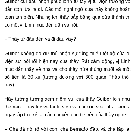
Guiber cúi đầu nhận phúc lành từ tay vị tu viện trưởng và
dẫn con lừa ra đi. Các mối nghi ngờ của thầy không hoàn
toàn tan biến. Nhưng khi thấy sắp băng qua cửa thành thì
có một vị Linh mục đến gần và hỏi:
– Thầy từ đâu đến và đi đâu vậy?
Guiber không do dự thú nhận sự túng thiếu tột độ của tu
viện sự bối rối hiện nay của thầy. Rất cảm động, vị Linh
mục dẫn thầy về nhà và cho thầy nửa thùng muối và một
số tiền là 30 xu (tương đương với 300 quan Pháp thời
nay).
Hãy tưởng tượng xem niềm vui của thầy Guiber lớn như
thế nào. Thầy trở về lại tu viện và chỉ còn việc phải làm là
ngay lập tức kể lại câu chuyện cho bề trên của thầy nghe.
– Cha đã nói rõ với con, cha Bernađô đáp, và cha lặp lại