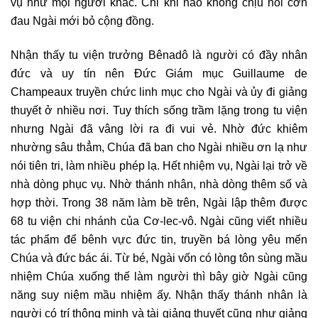
vụ như mọi người khác. Chỉ khi nào không chịu nổi cơn
đau Ngài mới bỏ cộng đồng.
Nhận thấy tu viện trưởng Bênadô là người có đầy nhân
đức và uy tín nên Đức Giám mục Guillaume de
Champeaux truyền chức linh mục cho Ngài và ủy đi giảng
thuyết ở nhiều nơi. Tuy thích sống trầm lặng trong tu viện
nhưng Ngài đã vâng lời ra đi vui vẻ. Nhờ đức khiêm
nhường sâu thẳm, Chúa đã ban cho Ngài nhiều ơn lạ như
nói tiên tri, làm nhiều phép lạ. Hết nhiệm vụ, Ngài lại trở về
nhà dòng phục vụ. Nhờ thánh nhân, nhà dòng thêm số và
hợp thời. Trong 38 năm làm bề trên, Ngài lập thêm được
68 tu viện chi nhánh của Cơ-lec-vô. Ngài cũng viết nhiều
tác phẩm để bênh vực đức tin, truyền bá lòng yêu mến
Chúa và đức bác ái. Từ bé, Ngài vốn có lòng tôn sùng mầu
nhiệm Chúa xuống thế làm người thì bây giờ Ngài cũng
năng suy niệm mầu nhiệm ấy. Nhận thấy thánh nhân là
người có trí thông minh và tài giảng thuyết cũng như giảng