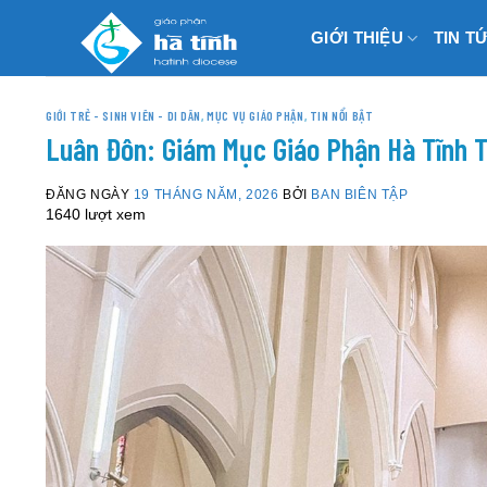
Skip
GIỚI THIỆU
TIN T
to
content
GIỚI TRẺ - SINH VIÊN - DI DÂN
,
MỤC VỤ GIÁO PHẬN
,
TIN NỔI BẬT
Luân Đôn: Giám Mục Giáo Phận Hà Tĩnh
ĐĂNG NGÀY
19 THÁNG NĂM, 2026
BỞI
BAN BIÊN TẬP
1640 lượt xem