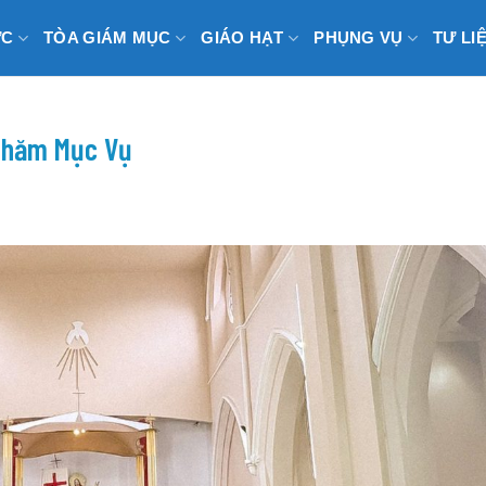
ỨC
TÒA GIÁM MỤC
GIÁO HẠT
PHỤNG VỤ
TƯ LI
 Thăm Mục Vụ