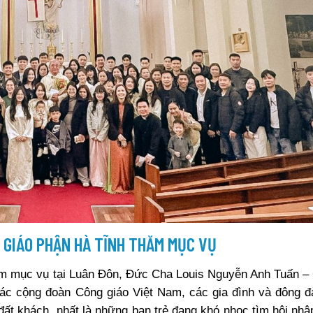
 GIÁO PHẬN HÀ TĨNH THĂM MỤC VỤ
hăm mục vụ tại Luân Đôn, Đức Cha Louis Nguyễn Anh Tuấn 
c cộng đoàn Công giáo Việt Nam, các gia đình và đông đ
đất khách, nhất là những bạn trẻ đang khó nhọc tìm hội nhậ