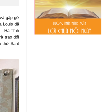
 và gặp gỡ
a Louis đã
 – Hà Tĩnh
à trao đổi
à thờ Sant