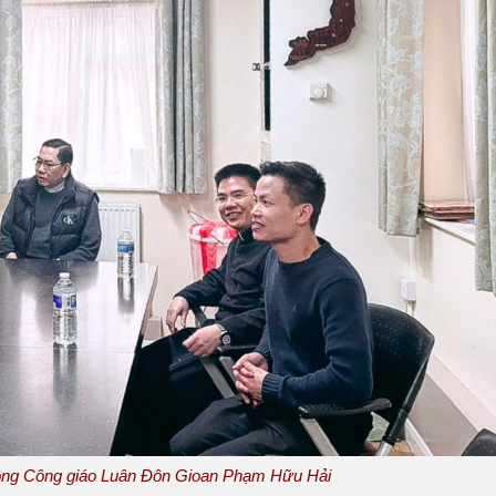
ng Công giáo Luân Đôn Gioan Phạm Hữu Hải