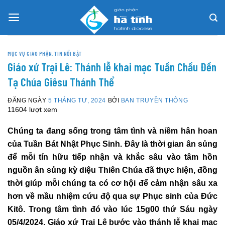
Skip
to
content
MỤC VỤ GIÁO PHẬN
,
TIN NỔI BẬT
Giáo xứ Trại Lê: Thánh lễ khai mạc Tuần Chầu Đền
Tạ Chúa Giêsu Thánh Thể
ĐĂNG NGÀY
5 THÁNG TƯ, 2024
BỞI
BAN TRUYỀN THÔNG
11604 lượt xem
Chúng ta đang sống trong tâm tình và niềm hân hoan
của Tuần Bát Nhật Phục Sinh. Đây là thời gian ân sủng
để mỗi tín hữu tiếp nhận và khắc sâu vào tâm hồn
nguồn ân sủng kỳ diệu Thiên Chúa đã thực hiện, đồng
thời giúp mỗi chúng ta có cơ hội để cảm nhận sâu xa
hơn về mầu nhiệm cứu độ qua sự Phục sinh của Đức
Kitô. Trong tâm tình đó vào lúc 15g00 thứ Sáu ngày
05/4/2024, Giáo xứ Trại Lê bước vào thánh lễ khai mạc