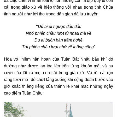
đã chịu chết vì nhân loại tội lỗi nhưng còn là dịp quy tụ con
cái trong giáo xứ về hiệp thông với nhau trong tình Chúa
tình người như lời thơ trong dân gian đã lưu truyền:
“
Dù ai đi ngược đâu đâu
Nhớ phiên chầu lượt rủ nhau mà về
Dù ai buôn bán trăm nghề
Tới phiên chầu lượt nhớ về thông công”
Hòa với niềm hân hoan của Tuần Bát Nhật, bầu khí đó
dường như được lan tỏa lên trên từng khuôn mặt và nụ
cười của tất cả mọi con cái trong giáo xứ. Và rồi cái rộn
ràng tươi mới đó chợt lắng xuống khi cộng đoàn bước vào
giờ khắc thiêng liêng của thánh lễ khai mạc những ngày
cao điểm Tuần Chầu.