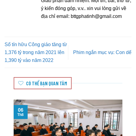
Giáo phận đảm nhiệm. Mọi tin, bài, thư từ,
ý kiến đóng góp, v.v.. xin vui lòng gửi về
địa chỉ email:
bttgphatinh@gmail.com
Số tín hữu Công giáo tăng từ
1,376 tỷ trong năm 2021 lên
Phim ngắn mục vụ: Con dế
1,390 tỷ vào năm 2022
CÓ THỂ BẠN QUAN TÂM
06
Th8
T