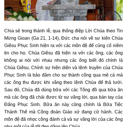
Chia sẻ trong thánh lễ, qua thông điệp Lời Chúa theo Tin
Mừng Gioan (Ga 21, 1-14), Đức cha nói về sự kiện Chúa
Giêsu Phục Sinh hiện ra với các môn đệ để củng cố niềm
tin cho họ. Chúa Giêsu đã hiện ra với các ông, các ông
không ai nói với nhau nhưng các ông biết đó chính là
Chúa Giêsu. Chính sự hiện diện và lệnh truyền của Chúa
Phục Sinh là bảo đảm cho sự thành công qua mẻ cá mà
các ông thu được khi vâng theo lệnh Chúa để thả lưới.
Sau đó, Chúa đã dùng bữa với các Tông đồ qua bữa ăn
mà các ông đã chài được từ sự vâng lời, qua bàn tay của
Đấng Phục Sinh. Bữa ăn này cũng chính là Bữa Tiệc
Thánh Thể mà Cộng đoàn Giáo xứ đang cử hành. Các
môn đệ đã nhọc công đánh cá và sự vâng lời của các ông
như một của lễ tốt đẹp dâng lên Chúa.