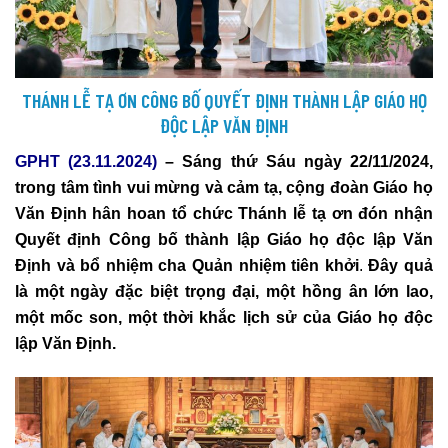
THÁNH LỄ TẠ ƠN CÔNG BỐ QUYẾT ĐỊNH THÀNH LẬP GIÁO HỌ
ĐỘC LẬP VĂN ĐỊNH
GPHT (23.11.2024)
– Sáng thứ Sáu ngày 22/11/2024,
trong tâm tình vui mừng và cảm tạ, cộng đoàn Giáo họ
Văn Định hân hoan tổ chức Thánh lễ tạ ơn đón nhận
Quyết định Công bố thành lập Giáo họ độc lập Văn
Định và bổ nhiệm cha Quản nhiệm tiên khởi
.
Đây quả
là một ngày đặc biệt trọng đại, một hồng ân lớn lao,
một mốc son, một thời khắc lịch sử của Giáo họ độc
lập Văn Định.