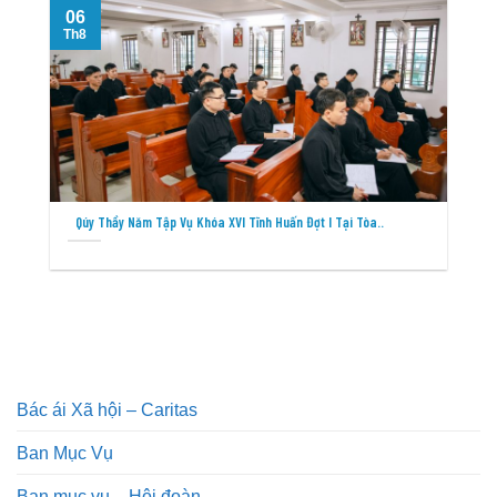
06
Th8
T
Qúy Thầy Năm Tập Vụ Khóa XVI Tĩnh Huấn Đợt I Tại Tòa..
Bác ái Xã hội – Caritas
Ban Mục Vụ
Ban mục vụ – Hội đoàn