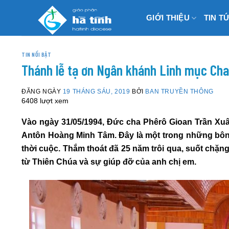
Skip
GIỚI THIỆU
TIN T
to
content
TIN NỔI BẬT
Thánh lễ tạ ơn Ngân khánh Linh mục Ch
ĐĂNG NGÀY
19 THÁNG SÁU, 2019
BỞI
BAN TRUYỀN THÔNG
6408 lượt xem
V
ào ngày 31/05/1994, Đức cha Phêrô Gioan Trần Xu
Antôn Hoàng Minh Tâm
.
Đây là
một trong
những bôn
thời cuộc
.
Thắm thoát đã 25 năm trôi qua
, s
uốt chặng
từ Thiên Chúa và
sự
giúp đỡ của anh chị em.