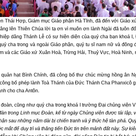
ễn Thái Hợp, Giám mục Giáo phận Hà Tĩnh, đã đến với Giáo x
âng lên Thiên Chúa lời tạ ơn vì muôn ơn lành Ngài đã tuôn đổ
hiệp dâng Thánh Lễ có sự hiện diện của quý cha bạn khoá I,
 quý cha trong và ngoài Giáo phận, quý tu sĩ nam nữ và đông
m và các Giáo xứ Xuân Hoà, Trừng Hải, Thuỷ Vực, Hoà Ninh, 
 quản hạt Bình Chính, đã công bố thư chúc mừng hồng ân 
 công bố phép lành Toà Thánh của Đức Thánh Cha Phanxicô g
ánh cho cha Antôn.
 đoàn, cũng như quý cha trong khoá I trường Đại chủng viện 
àn trong Linh mục Đoàn, kể từ ngày Chủng viện được tái lập, 
phận sau những năm dài bị chiến tranh và ý thức hệ tàn phá. Qu
ớc mắt để duy trì và thăng tiến Đức tin trên mảnh đất này.
Sự kiên