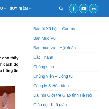
ỆU
SUY NIỆM
Bác ái Xã hội – Caritas
Ban Mục Vụ
Ban mục vụ – Hội đoàn
Các Thánh
c cho thầy
m cách do
Chủng sinh
là hồng ân
Chủng viện – Dòng tu
Công lý & Hòa bình
Đại hội Giới trẻ Giáo tỉnh Hà Nội
Giáo dục Kitô giáo