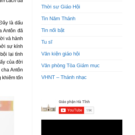
cấm cách đã
Thời sự Giáo Hội
Tin Năm Thánh
Đây là dấu
Tin nổi bật
a Antôn đã
đời và hành
Tu sĩ
bởi sự kính
Văn kiện giáo hội
ội lại tình
 ấy của đời
Văn phòng Tòa Giám mục
, cha Antôn
VHNT – Thánh nhạc
g khiêm tốn