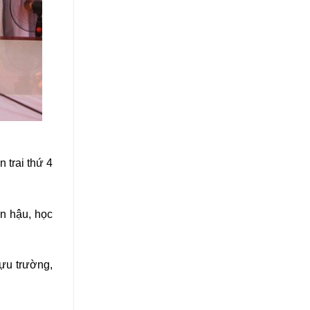
 trai thứ 4
ân hậu, học
ựu trường,