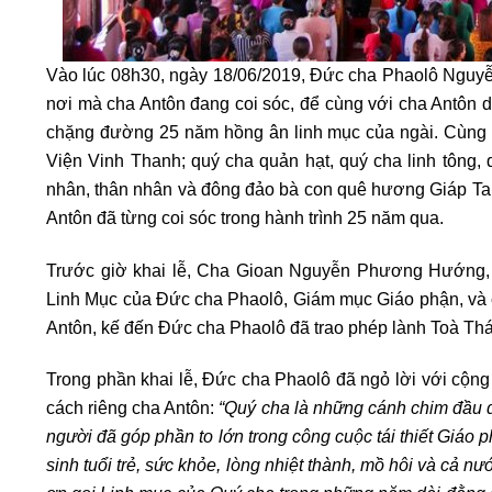
Vào lúc 08h30, ngày 18/06/2019, Đức cha Phaolô Nguy
nơi mà cha Antôn đang coi sóc, để cùng với cha Antôn d
chặng đường 25 năm hồng ân linh mục của ngài. Cùng 
Viện Vinh Thanh; quý cha quản hạt, quý cha linh tông,
nhân, thân nhân và đông đảo bà con quê hương Giáp Ta
Antôn đã từng coi sóc trong hành trình 25 năm qua.
Trước giờ khai lễ, Cha Gioan Nguyễn Phương Hướng,
Linh Mục của Đức cha Phaolô, Giám mục Giáo phận, và
Antôn, kế đến Đức cha Phaolô đã trao phép lành Toà Th
Trong phần khai lễ, Đức cha Phaolô đã ngỏ lời với cộng
cách riêng cha Antôn:
“Quý cha là những cánh chim đầu đ
người đã góp phần to lớn trong công cuộc tái thiết Giáo 
sinh tuổi trẻ, sức khỏe, lòng nhiệt thành, mồ hôi và cả nư