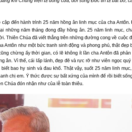
ẵng khi Chủng viện bị đóng cửa, đời sống Đức tin bị bắt bớ, 
 cập đến hành trình 25 năm hồng ân linh mục của cha Antôn. 
 lại những năm tháng đong đầy hồng ân. 25 năm linh mục, ch
ười. Thiên Chúa đã viết thẳng trên những đường cong về cuộc 
cha Antôn như một bức tranh sinh động và phong phú, thật đẹp 
g chừng ấy thời gian, có lẽ không ít lần cha Antôn đã phản b
g ân. Vì thế, cái lấp lánh, đẹp đẽ và rực rỡ như viên ngọc quý
 biết bao hy sinh và đau khổ. Thật vậy, suốt 25 năm linh mục
nh chị em. Ý thức được sự bất xứng của mình để rồi biết sốn
iên Chúa đón nhận như của lễ toàn thiêu.