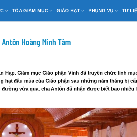
ỨC
TÒA GIÁM MỤC
GIÁO HẠT
PHỤNG VỤ
TƯ LI
a Antôn Hoàng Minh Tâm
ân Hạp, Giám mục Giáo phận Vinh đã truyền chức linh mụ
g hạt đầu mùa của Giáo phận sau những năm tháng bị cấ
 đường vừa qua, cha Antôn đã nhận được biết bao nhiêu 