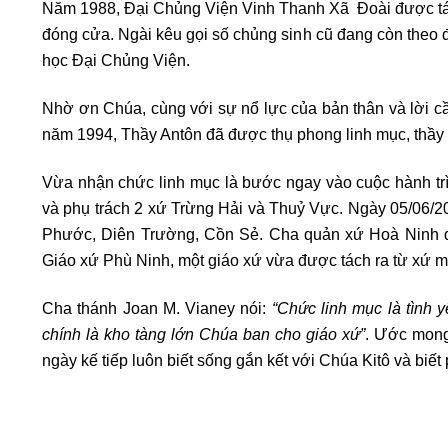
Năm 1988, Đại Chủng Viện Vinh Thanh Xã Đoài được tái 
đóng cửa. Ngài kêu gọi số chủng sinh cũ đang còn theo đu
học Đại Chủng Viện.
Nhờ ơn Chúa, cùng với sự nổ lực của bản thân và lời cầ
năm 1994, Thầy Antôn đã được thụ phong linh mục, thầy 
Vừa nhận chức linh mục là bước ngay vào cuộc hành t
và phụ trách 2 xứ Trừng Hải và Thuỷ Vực. Ngày 05/06/20
Phước, Diên Trường, Cồn Sẻ. Cha quản xứ Hoà Ninh đ
Giáo xứ Phù Ninh, một giáo xứ vừa được tách ra từ x
Cha thánh Joan M. Vianey nói:
“Chức linh mục là tình 
chính là kho tàng lớn Chúa ban cho giáo xứ”
. Ước mong
ngày kế tiếp luôn biết sống gắn kết với Chúa Kitô và bi