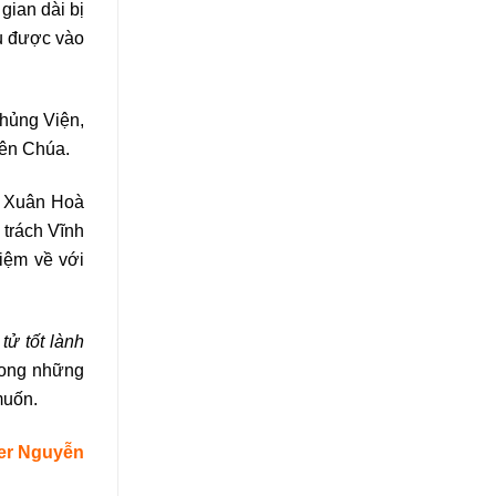
gian dài bị
ều được vào
Chủng Viện,
iên Chúa.
ứ Xuân Hoà
 trách Vĩnh
iệm về với
tử tốt lành
rong những
muốn.
er Nguyễn