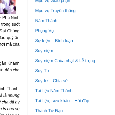
Mục vụ Giáo phận
Mục vụ Truyền thông
ứ Phù Ninh
Năm Thánh
 trong suốt
Phụng Vụ
 Đại Chủng
 đảo quý ân
Sự kiện – Bình luận
nơi mà cha
Suy niệm
Suy niệm Chúa nhật & Lễ trọng
Ngân Khánh
ửi đến cha
Suy Tư
Suy tư – Chia sẻ
Vinh Thanh,
Tài liệu Năm Thánh
và là những
Tài liệu, sưu khảo – Hỏi đáp
ý cha đã hy
 trì bảo vệ
Thánh Tử Đạo