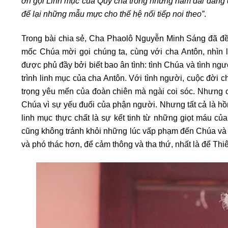
ơn gọi Linh mục của Quý cha trong những năm dài đằng đ
để lại những mẫu mực cho thế hệ nối tiếp noi theo
”
.
Trong bài chia sẻ, Cha Phaolô Nguyễn Minh Sáng đã đề
mốc Chúa mời gọi chúng ta, cùng với cha Antôn, nhìn
được phủ đầy bởi biết bao ân tình: tình Chúa và tình ng
trình linh mục của cha Antôn. Với tình người, cuộc đời 
trọng yêu mến của đoàn chiên mà ngài coi sóc. Nhưng cũn
Chúa vì sự yếu đuối của phận người. Nhưng tất cả là hồn
linh mục thực chất là sự kết tinh từ những giọt máu của
cũng không tránh khỏi những lúc vấp phạm đến Chúa và a
và phó thác hơn, để cảm thông và tha thứ, nhất là để Th