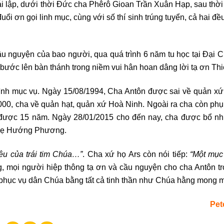
lập, dưới thời Đức cha Phêrô Gioan Trần Xuân Hạp, sau thời 
ổi ơn gọi linh mục, cùng với số thí sinh trúng tuyển, cả hai đ
u nguyện của bao người, qua quá trình 6 năm tu học tại Đại 
bước lên bàn thánh trong niềm vui hân hoan dâng lời tạ ơn Th
rình mục vụ. Ngày 15/08/1994, Cha Antôn được sai về quản x
00, cha về quản hạt, quản xứ Hoà Ninh. Ngoài ra cha còn phụ
ược 15 năm. Ngày 28/01/2015 cho đến nay, cha được bổ nh
ứ mẹ Hướng Phương.
yêu của trái tim Chúa…”
. Cha xứ họ Ars còn nói tiếp:
“Một mục 
, mọi người hiệp thông tạ ơn và cầu nguyện cho cha Antôn t
ết phục vụ dân Chúa bằng tất cả tinh thần như Chúa hằng mong 
Pet