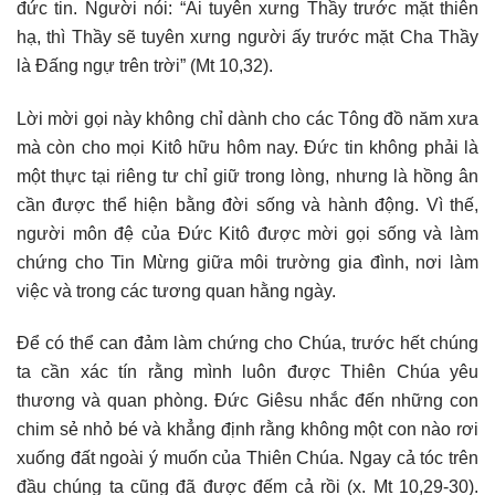
đức tin. Người nói: “Ai tuyên xưng Thầy trước mặt thiên
hạ, thì Thầy sẽ tuyên xưng người ấy trước mặt Cha Thầy
là Đấng ngự trên trời” (Mt 10,32).
Lời mời gọi này không chỉ dành cho các Tông đồ năm xưa
mà còn cho mọi Kitô hữu hôm nay. Đức tin không phải là
một thực tại riêng tư chỉ giữ trong lòng, nhưng là hồng ân
cần được thể hiện bằng đời sống và hành động. Vì thế,
người môn đệ của Đức Kitô được mời gọi sống và làm
chứng cho Tin Mừng giữa môi trường gia đình, nơi làm
việc và trong các tương quan hằng ngày.
Để có thể can đảm làm chứng cho Chúa, trước hết chúng
ta cần xác tín rằng mình luôn được Thiên Chúa yêu
thương và quan phòng. Đức Giêsu nhắc đến những con
chim sẻ nhỏ bé và khẳng định rằng không một con nào rơi
xuống đất ngoài ý muốn của Thiên Chúa. Ngay cả tóc trên
đầu chúng ta cũng đã được đếm cả rồi (x. Mt 10,29-30).