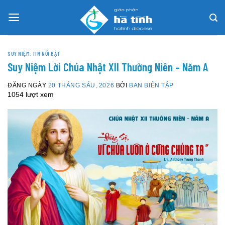
Skip
to
content
SUY NIỆM
,
TIN NỔI BẬT
Suy Niệm Lời Chúa Nhật XII Thường Niên – Năm A
ĐĂNG NGÀY
20 THÁNG SÁU, 2026
BỞI
BAN BIÊN TẬP
1054 lượt xem