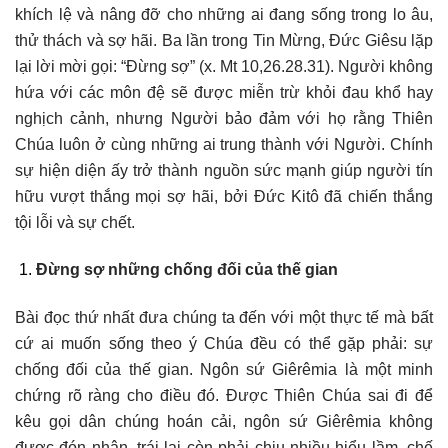
khích lệ và nâng đỡ cho những ai đang sống trong lo âu,
thử thách và sợ hãi. Ba lần trong Tin Mừng, Đức Giêsu lặp
lại lời mời gọi: “Đừng sợ” (x. Mt 10,26.28.31). Người không
hứa với các môn đệ sẽ được miễn trừ khỏi đau khổ hay
nghịch cảnh, nhưng Người bảo đảm với họ rằng Thiên
Chúa luôn ở cùng những ai trung thành với Người. Chính
sự hiện diện ấy trở thành nguồn sức mạnh giúp người tín
hữu vượt thắng mọi sợ hãi, bởi Đức Kitô đã chiến thắng
tội lỗi và sự chết.
Đừng sợ những chống đối của thế gian
Bài đọc thứ nhất đưa chúng ta đến với một thực tế mà bất
cứ ai muốn sống theo ý Chúa đều có thể gặp phải: sự
chống đối của thế gian. Ngôn sứ Giêrêmia là một minh
chứng rõ ràng cho điều đó. Được Thiên Chúa sai đi để
kêu gọi dân chúng hoán cải, ngôn sứ Giêrêmia không
được đón nhận, trái lại còn phải chịu nhiều hiểu lầm, chế