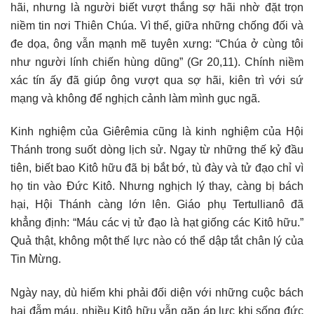
hãi, nhưng là người biết vượt thắng sợ hãi nhờ đặt trọn
niềm tin nơi Thiên Chúa. Vì thế, giữa những chống đối và
đe dọa, ông vẫn mạnh mẽ tuyên xưng: “Chúa ở cùng tôi
như người lính chiến hùng dũng” (Gr 20,11). Chính niềm
xác tín ấy đã giúp ông vượt qua sợ hãi, kiên trì với sứ
mạng và không để nghịch cảnh làm mình gục ngã.
Kinh nghiệm của Giêrêmia cũng là kinh nghiệm của Hội
Thánh trong suốt dòng lịch sử. Ngay từ những thế kỷ đầu
tiên, biết bao Kitô hữu đã bị bắt bớ, tù đày và tử đạo chỉ vì
họ tin vào Đức Kitô. Nhưng nghịch lý thay, càng bị bách
hại, Hội Thánh càng lớn lên. Giáo phụ Tertullianô đã
khẳng định: “Máu các vị tử đạo là hạt giống các Kitô hữu.”
Quả thật, không một thế lực nào có thể dập tắt chân lý của
Tin Mừng.
Ngày nay, dù hiếm khi phải đối diện với những cuộc bách
hại đẫm máu, nhiều Kitô hữu vẫn gặp áp lực khi sống đức