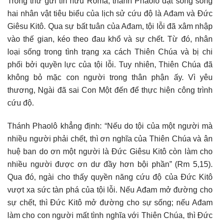
Trong thư gửi tín hữu Rôma, thánh Phaolô đặt song song
hai nhân vật tiêu biểu của lịch sử cứu độ là Ađam và Đức
Giêsu Kitô. Qua sự bất tuân của Ađam, tội lỗi đã xâm nhập
vào thế gian, kéo theo đau khổ và sự chết. Từ đó, nhân
loại sống trong tình trạng xa cách Thiên Chúa và bị chi
phối bởi quyền lực của tội lỗi. Tuy nhiên, Thiên Chúa đã
không bỏ mặc con người trong thân phận ấy. Vì yêu
thương, Ngài đã sai Con Một đến để thực hiện công trình
cứu độ.
Thánh Phaolô khẳng định: “Nếu do tội của một người mà
nhiều người phải chết, thì ơn nghĩa của Thiên Chúa và ân
huệ ban do ơn một người là Đức Giêsu Kitô còn làm cho
nhiều người được ơn dư đầy hơn bội phần” (Rm 5,15).
Qua đó, ngài cho thấy quyền năng cứu độ của Đức Kitô
vượt xa sức tàn phá của tội lỗi. Nếu Ađam mở đường cho
sự chết, thì Đức Kitô mở đường cho sự sống; nếu Ađam
làm cho con người mất tình nghĩa với Thiên Chúa, thì Đức