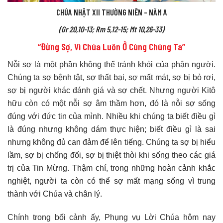
CHÚA NHẬT XII THƯỜNG NIÊN – NĂM A
(Gr 20,10-13; Rm 5,12-15; Mt 10,26-33)
“Đừng Sợ, Vì Chúa Luôn Ở Cùng Chúng Ta”
Nỗi sợ là một phần không thể tránh khỏi của phận người.
Chúng ta sợ bệnh tật, sợ thất bại, sợ mất mát, sợ bị bỏ rơi,
sợ bị người khác đánh giá và sợ chết. Nhưng người Kitô
hữu còn có một nỗi sợ âm thầm hơn, đó là nỗi sợ sống
đúng với đức tin của mình. Nhiều khi chúng ta biết điều gì
là đúng nhưng không dám thực hiện; biết điều gì là sai
nhưng không đủ can đảm để lên tiếng. Chúng ta sợ bị hiểu
lầm, sợ bị chống đối, sợ bị thiệt thòi khi sống theo các giá
trị của Tin Mừng. Thậm chí, trong những hoàn cảnh khắc
nghiệt, người ta còn có thể sợ mất mạng sống vì trung
thành với Chúa và chân lý.
Chính trong bối cảnh ấy, Phụng vụ Lời Chúa hôm nay