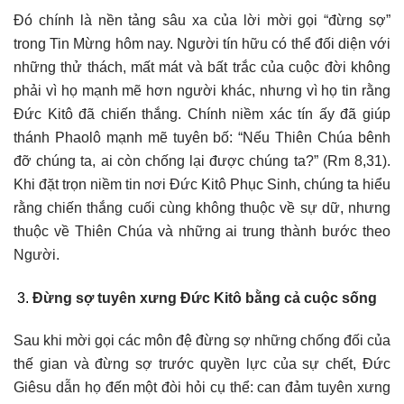
Đó chính là nền tảng sâu xa của lời mời gọi “đừng sợ”
trong Tin Mừng hôm nay. Người tín hữu có thể đối diện với
những thử thách, mất mát và bất trắc của cuộc đời không
phải vì họ mạnh mẽ hơn người khác, nhưng vì họ tin rằng
Đức Kitô đã chiến thắng. Chính niềm xác tín ấy đã giúp
thánh Phaolô mạnh mẽ tuyên bố: “Nếu Thiên Chúa bênh
đỡ chúng ta, ai còn chống lại được chúng ta?” (Rm 8,31).
Khi đặt trọn niềm tin nơi Đức Kitô Phục Sinh, chúng ta hiểu
rằng chiến thắng cuối cùng không thuộc về sự dữ, nhưng
thuộc về Thiên Chúa và những ai trung thành bước theo
Người.
Đừng sợ tuyên xưng Đức Kitô bằng cả cuộc sống
Sau khi mời gọi các môn đệ đừng sợ những chống đối của
thế gian và đừng sợ trước quyền lực của sự chết, Đức
Giêsu dẫn họ đến một đòi hỏi cụ thể: can đảm tuyên xưng