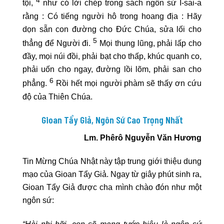
4
tội,
như có lời chép trong sách ngôn sứ I-sai-a
rằng : Có tiếng người hô trong hoang địa : Hãy
dọn sẵn con đường cho Đức Chúa, sửa lối cho
5
thẳng để Người đi.
Mọi thung lũng, phải lấp cho
đầy, mọi núi đồi, phải bạt cho thấp, khúc quanh co,
phải uốn cho ngay, đường lồi lõm, phải san cho
6
phẳng.
Rồi hết mọi người phàm sẽ thấy ơn cứu
độ của Thiên Chúa.
Gioan Tẩy Giả,
Ngôn Sứ C
ao T
rọng N
hất
Lm. Phêrô Nguyễn Văn Hương
Tin Mừng Chúa Nhật này tập trung giới thiệu dung
mạo của Gioan Tẩy Giả. Ngay từ giây phút sinh ra,
Gioan Tẩy Giả được cha mình chào đón như một
ngôn sứ:
“Hài nhi hỡi, con sẽ mang tước hiệu là ngôn sứ