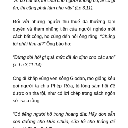
“Ai có hai áo, thì chia cho người không có; ai có gì
ăn, thì cũng phải làm như vậy” (Lc 3,11).
Đối với những người thu thuế đã thường lạm
quyền và tham nhũng tiền của người nghèo một
cách bất công, họ cũng đến hỏi ông rằng:
“Chúng
tôi phải làm gì?”
Ông bảo họ:
“Đừng đòi hỏi gì quá mức đã ấn định cho các anh”
(x. Lc 3,11-14).
Ông đi khắp vùng ven sông Giođan, rao giảng kêu
gọi người ta chịu Phép Rửa, tỏ lòng sám hối để
được ơn tha tội, như có lời chép trong sách ngôn
sứ Isaia rằng:
“Có tiếng người hô trong hoang địa: Hãy dọn sẵn
con đường cho Đức Chúa, sửa lối cho thẳng để