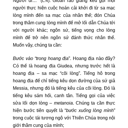
Người đi…” (c.4). Gioan rao giảng kêu gọi mọi
người thực hiện cuộc hoán cải khởi đi từ sa mạc
lòng mình đến sa mạc của nhân thế; đón Chúa
trong thâm cung lòng mình để mở lối dẫn Chúa tới
với người khác; ngôn sứ, tiếng vọng cho lòng
mình để trở nên ngôn sứ đánh thức nhân thế.
Muốn vậy, chúng ta cần:
Bước vào “trong hoang địa
”. Hoang địa nào đây?
Có thể là hoang địa Giudea, nhưng trước hết là
hoang địa – sa mạc “cõi lòng”. Tiếng hô trong
hoang địa để chỉ tiếng kêu dọn đường của sứ giả
Messia, nhưng đó là tiếng kêu của cõi lòng. Đó là
tiếng kêu sám hối, canh tân. Tiếng gọi của việc
sửa lối dọn lòng –
metanoia
. Chúng ta cần thực
hiện bước tiên quyết là “
bước xuống lòng mình
”
trong cuộc tái tương ngộ với Thiên Chúa trong nội
giới thâm cung của mình;