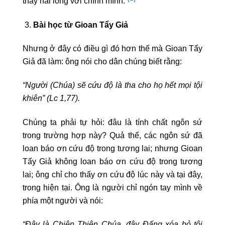
thấy hài lòng với chính mình.”
Bài học từ Gioan Tẩy Giả
Nhưng ở đây có điều gì đó hơn thế mà Gioan Tẩy
Giả đã làm: ông nói cho dân chúng biết rằng:
“Người (Chúa) sẽ cứu độ là tha cho họ hết mọi tội
khiên” (Lc 1,77).
Chúng ta phải tự hỏi: đâu là tính chất ngôn sứ
trong trường hợp này? Quả thế, các ngôn sứ đã
loan báo ơn cứu độ trong tương lai; nhưng Gioan
Tẩy Giả không loan báo ơn cứu độ trong tương
lai; ông chỉ cho thấy ơn cứu độ lúc này và tại đây,
trong hiện tại. Ông là người chỉ ngón tay mình về
phía một người và nói:
“Đây là Chiên Thiên Chúa, đây Đấng xóa bỏ tội