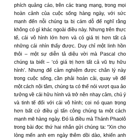
phích quảng cáo, trên các trang mạng, trong mọi
hoàn cảnh của cuộc sống hàng ngày, với sức
mạnh đến nỗi chúng ta bị cám dỗ để nghĩ rằng
không có gì khác ngoài điều này. Nhưng trên thực
tế, cái vô hình lớn hơn và có giá trị hơn tất cả
những cái nhìn thấy được. Duy chỉ một linh hồn
thôi – một sự diễn tả diệu vời mà Pascal cho
chúng ta biết – ‘có giá trị hơn tất cả vũ trụ hữu
hình’. Nhưng để cảm nghiệm được chân lý này
trong cuộc sống, cần phải hoán cải, quay về để
một cách nội tâm, chúng ta có thể nói vượt qua ảo
tưởng về cái hữu hình và trở nên nhạy cảm, chú ý
và tinh tế đối với cái vô hình; coi nó quan trọng
hơn bất cứ điều gì tấn công chúng ta một cách
mạnh mẽ hàng ngày. Đó là điều mà Thánh Phaolô
trong bài đọc thứ hai nhắn gửi chúng ta: “Xin cho
lòng mến anh em ngày thêm dồi dào, khiến anh