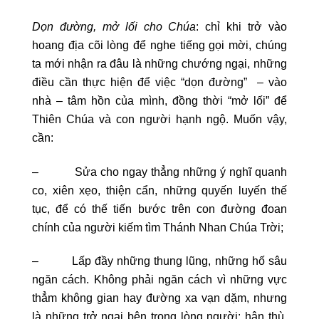
Dọn đường, mở lối cho Chúa
: chỉ khi trở vào
hoang địa cõi lòng để nghe tiếng gọi mời, chúng
ta mới nhận ra đâu là những chướng ngại, những
điều cần thực hiện để việc “dọn đường” – vào
nhà – tâm hồn của mình, đồng thời “mở lối” để
Thiên Chúa và con người hạnh ngộ. Muốn vậy,
cần:
– Sửa cho ngay thẳng những ý nghĩ quanh
co, xiên xẹo, thiện cẩn, những quyến luyến thế
tục, để có thế tiến bước trên con đường đoan
chính của người kiếm tìm Thánh Nhan Chúa Trời;
– Lấp đầy những thung lũng, những hố sâu
ngăn cách. Không phải ngăn cách vì những vực
thẳm không gian hay đường xa vạn dặm, nhưng
là những trở ngại bên trong lòng người: hận thù,