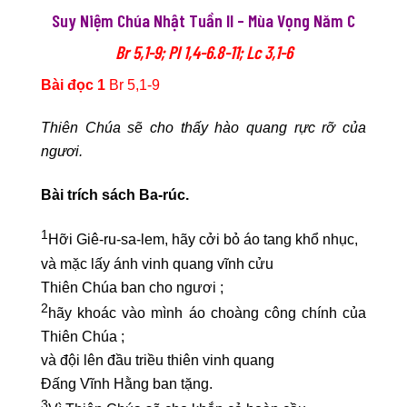
Suy Niệm Chúa Nhật Tuần II – Mùa Vọng Năm C
Br 5,1-9; Pl 1,4-6.8-11; Lc 3,1-6
Bài đọc 1
Br 5,1-9
Thiên Chúa sẽ cho thấy hào quang rực rỡ của
ngươi.
Bài trích sách Ba-rúc.
1
Hỡi Giê-ru-sa-lem, hãy cởi bỏ áo tang khổ nhục,
và mặc lấy ánh vinh quang vĩnh cửu
Thiên Chúa ban cho ngươi ;
2
hãy khoác vào mình áo choàng công chính của
Thiên Chúa ;
và đội lên đầu triều thiên vinh quang
Đấng Vĩnh Hằng ban tặng.
3