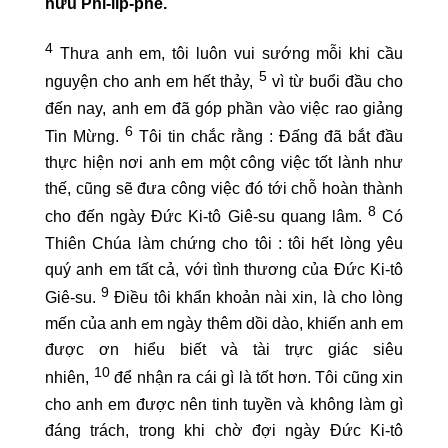
hữu Phi-líp-phê.
4
Thưa anh em, tôi luôn vui sướng mỗi khi cầu
5
nguyện cho anh em hết thảy,
vì từ buổi đầu cho
đến nay, anh em đã góp phần vào việc rao giảng
6
Tin Mừng.
Tôi tin chắc rằng : Đấng đã bắt đầu
thực hiện nơi anh em một công việc tốt lành như
thế, cũng sẽ đưa công việc đó tới chỗ hoàn thành
8
cho đến ngày Đức Ki-tô Giê-su quang lâm.
Có
Thiên Chúa làm chứng cho tôi : tôi hết lòng yêu
quý anh em tất cả, với tình thương của Đức Ki-tô
9
Giê-su.
Điều tôi khẩn khoản nài xin, là cho lòng
mến của anh em ngày thêm dồi dào, khiến anh em
được ơn hiểu biết và tài trực giác siêu
10
nhiên,
để nhận ra cái gì là tốt hơn. Tôi cũng xin
cho anh em được nên tinh tuyền và không làm gì
đáng trách, trong khi chờ đợi ngày Đức Ki-tô