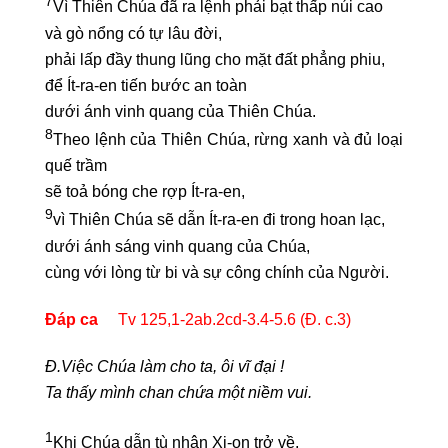
7
Vì Thiên Chúa đã ra lệnh phải bạt thấp núi cao
và gò nổng có tự lâu đời,
phải lấp đầy thung lũng cho mặt đất phẳng phiu,
để Ít-ra-en tiến bước an toàn
dưới ánh vinh quang của Thiên Chúa.
8
Theo lệnh của Thiên Chúa, rừng xanh và đủ loại
quế trầm
sẽ toả bóng che rợp Ít-ra-en,
9
vì Thiên Chúa sẽ dẫn Ít-ra-en đi trong hoan lạc,
dưới ánh sáng vinh quang của Chúa,
cùng với lòng từ bi và sự công chính của Người.
Đáp ca
Tv 125,1-2ab.2cd-3.4-5.6 (Đ. c.3)
Đ.Việc Chúa làm cho ta, ôi vĩ đại !
Ta thấy mình chan chứa một niềm vui.
1
Khi Chúa dẫn tù nhân Xi-on trở về,