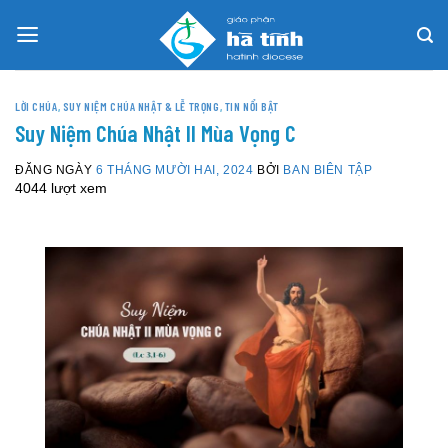
Skip
to
content
LỜI CHÚA
,
SUY NIỆM CHÚA NHẬT & LỄ TRỌNG
,
TIN NỔI BẬT
Suy Niệm Chúa Nhật II Mùa Vọng C
ĐĂNG NGÀY
6 THÁNG MƯỜI HAI, 2024
BỞI
BAN BIÊN TẬP
4044 lượt xem