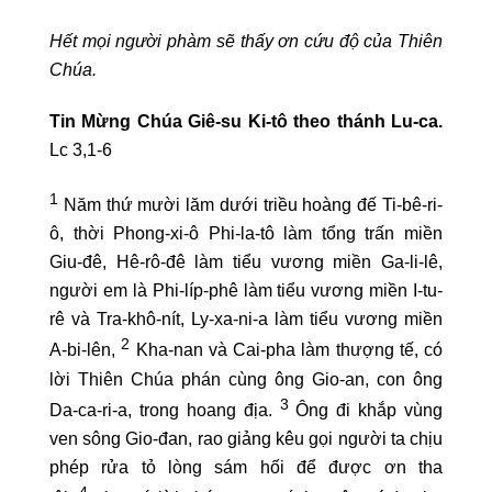
Hết mọi người phàm sẽ thấy ơn cứu độ của Thiên
Chúa.
Tin Mừng Chúa Giê-su Ki-tô theo thánh Lu-ca.
Lc 3,1-6
1
Năm thứ mười lăm dưới triều hoàng đế Ti-bê-ri-
ô, thời Phong-xi-ô Phi-la-tô làm tổng trấn miền
Giu-đê, Hê-rô-đê làm tiểu vương miền Ga-li-lê,
người em là Phi-líp-phê làm tiểu vương miền I-tu-
rê và Tra-khô-nít, Ly-xa-ni-a làm tiểu vương miền
2
A-bi-lên,
Kha-nan và Cai-pha làm thượng tế, có
lời Thiên Chúa phán cùng ông Gio-an, con ông
3
Da-ca-ri-a, trong hoang địa.
Ông đi khắp vùng
ven sông Gio-đan, rao giảng kêu gọi người ta chịu
phép rửa tỏ lòng sám hối để được ơn tha