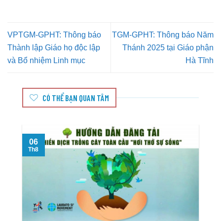
VPTGM-GPHT: Thông báo
TGM-GPHT: Thông báo Năm
Thành lập Giáo họ độc lập
Thánh 2025 tại Giáo phận
và Bổ nhiệm Linh mục
Hà Tĩnh
CÓ THỂ BẠN QUAN TÂM
06
T
Th8