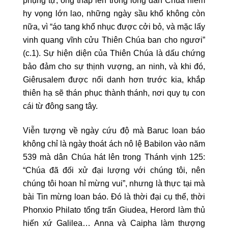
phụng tự, ông thắp lên trong lòng dân Chúa niềm
hy vọng lớn lao, những ngày sầu khổ không còn
nữa, vì “áo tang khổ nhục được cởi bỏ, và mặc lấy
vinh quang vĩnh cửu Thiên Chúa ban cho ngươi”
(c.1). Sự hiện diện của Thiên Chúa là dấu chứng
bảo đảm cho sự thịnh vượng, an ninh, và khi đó,
Giêrusalem được nổi danh hơn trước kia, khắp
thiên hạ sẽ thán phục thành thánh, nơi quy tụ con
cái từ đông sang tây.
Viễn tượng về ngày cứu độ mà Baruc loan báo
không chỉ là ngày thoát ách nô lệ Babilon vào năm
539 mà dân Chúa hát lên trong Thánh vịnh 125:
“Chúa đã đối xử đại lượng với chúng tôi, nên
chúng tôi hoan hỉ mừng vui”, nhưng là thực tại mà
bài Tin mừng loan báo. Đó là thời đại cụ thể, thời
Phonxio Philato tổng trấn Giudea, Herord làm thủ
hiến xứ Galilea… Anna và Caipha làm thượng