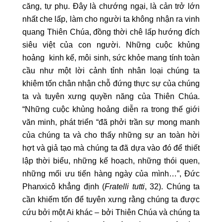
căng, tự phụ. Đây là chướng ngại, là cản trở lớn
nhất che lấp, làm cho người ta không nhận ra vinh
quang Thiên Chúa, đồng thời chê lấp hướng đích
siêu việt của con người. Những cuộc khủng
hoảng kinh kế, môi sinh, sức khỏe mang tính toàn
cầu như một lời cảnh tỉnh nhân loại chúng ta
khiêm tốn chân nhận chỗ đứng thực sự của chúng
ta và tuyên xưng quyền năng của Thiên Chúa.
“Những cuộc khủng hoảng diễn ra trong thế giới
văn minh, phát triển “đã phởi trần sự mong manh
của chúng ta và cho thấy những sự an toàn hời
hợt và giả tạo mà chúng ta đã dựa vào đó để thiết
lập thời biểu, những kế hoạch, những thói quen,
những mối ưu tiến hàng ngày của mình…”, Đức
Phanxicô khẳng định (
Fratelli tutti
, 32). Chúng ta
cần khiếm tốn để tuyên xưng rằng chúng ta được
cứu bởi một Ai khác – bởi Thiên Chúa và chúng ta