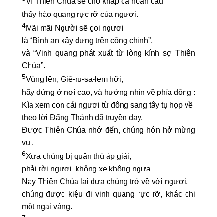
Vì Thiên Chúa sẽ cho khắp cả hoàn cầu
thấy hào quang rực rỡ của ngươi.
4
Mãi mãi Người sẽ gọi ngươi
là “Bình an xây dựng trên công chính”,
và “Vinh quang phát xuất từ lòng kính sợ Thiên
Chúa”.
5
Vùng lên, Giê-ru-sa-lem hỡi,
hãy đứng ở nơi cao, và hướng nhìn về phía đông :
Kìa xem con cái ngươi từ đông sang tây tụ họp về
theo lời Đấng Thánh đã truyền dạy.
Được Thiên Chúa nhớ đến, chúng hớn hở mừng
vui.
6
Xưa chúng bị quân thù áp giải,
phải rời ngươi, không xe không ngựa.
Nay Thiên Chúa lại đưa chúng trở về với ngươi,
chúng được kiệu đi vinh quang rực rỡ, khác chi
một ngai vàng.