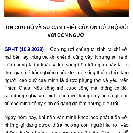
ƠN CỨU ĐỘ VÀ SỰ CẦN THIẾT CỦA ƠN CỨU ĐỘ ĐỐI
VỚI CON NGƯỜI
GPHT (10.9.2023)
–
Con người chúng ta sinh ra chỉ với
hai bàn tay trắng và khi chết đi cũng vậy. Nhưng sự ra đi
của chúng ta thì khác vì khi sống trên trần gian này ta có
thời gian để trải nghiệm cuộc đời, để sống thiên chức làm
người cao quý của mình là được phụng thờ và yêu mến
Thiên Chúa. Nếu sống một cuộc sống mà không có đời
sau đồng nghĩa với một cuộc đời chẳng có ý nghĩa gì, cho
dù cho mình có hy sinh cố gắng để làm những điều tốt.
Ngày hôm nay, khi nền văn minh khoa học phát triển với
những gì đang được thừa hưởng con người lại rơi vào
những khủng hoảng trầm trọng về niềm tin. Cơn cám dỗ