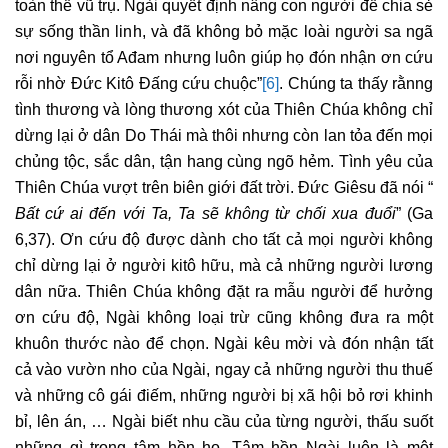
toàn thể vũ trụ. Ngài quyết định nâng con người để chia sẻ
sự sống thần linh, và đã không bỏ mặc loài người sa ngã
nơi nguyên tổ Ađam nhưng luôn giúp họ đón nhận ơn cứu
rỗi nhờ Đức Kitô Đấng cứu chuộc”
[6]
. Chúng ta thấy rằnng
tình thương và lòng thương xót của Thiên Chúa không chỉ
dừng lại ở dân Do Thái mà thôi nhưng còn lan tỏa đến mọi
chủng tộc, sắc dân, tận hang cùng ngõ hẻm. Tình yêu của
Thiên Chúa vượt trên biên giới đất trời. Đức Giêsu đã nói “
Bất cứ ai đến với Ta, Ta sẽ không từ chối xua đuổi
” (Ga
6,37). Ơn cứu độ được dành cho tất cả mọi người không
chỉ dừng lại ở người kitô hữu, mà cả những người lương
dân nữa. Thiên Chúa không đặt ra mẫu người để hưởng
ơn cứu độ, Ngài không loại trừ cũng không đưa ra một
khuôn thước nào để chọn. Ngài kêu mời và đón nhận tất
cả vào vườn nho của Ngài, ngay cả những người thu thuế
và những cô gái điếm, những người bị xã hội bỏ rơi khinh
bỉ, lên án, … Ngài biết nhu cầu của từng người, thấu suốt
những gì trong tâm hồn họ. Tâm hồn Ngài luôn là một