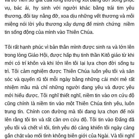
vụ, bác ái, hy sinh với người khác bằng trái tim yêu
thương, đôi tay nâng đỡ, xoa dịu những vết thương và môi
miệng nói lời yêu thương xây dựng để minh chứng niềm
tin sống động của mình vào Thiên Chúa.
Tôi rất hạnh phúc vì bản thân mình được sinh ra và lớn lên
trong lòng Giáo Hội, được hấp thụ tinh thần Kitô giáo từ khi
mới có trí khôn và khi lớn lên tôi lại lựa chọn đời sống tu
trì. Tôi cảm nghiệm được Thiên Chúa luôn yêu tôi và săn
sóc và quyến rũ tôi mỗi ngày bằng những cái mới mẻ rất
nhiệm mầu mà chỉ những người đang yêu và được yêu
mới hiểu được. Tôi nghĩ thiết nghĩ, niềm tin vào ơn cứu độ
cũng chính là niềm tin vào một Thiên Chúa tình yêu, luôn
trung tín. Chính con đường mà tôi đang lựa chọn để nói
lên rằng tôi tin và rất cần ơn cứu độ. Tôi tin vào Đấng đã
yêu tôi và chết vì tôi, tình yêu đó càng khiến tôi ngày càng
gắn chặt vào mối tình không biên giới của Ngài. Và tôi nghĩ