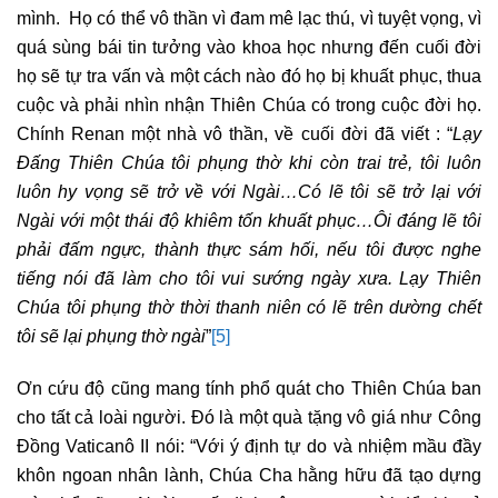
mình. Họ có thể vô thần vì đam mê lạc thú, vì tuyệt vọng, vì
quá sùng bái tin tưởng vào khoa học nhưng đến cuối đời
họ sẽ tự tra vấn và một cách nào đó họ bị khuất phục, thua
cuộc và phải nhìn nhận Thiên Chúa có trong cuộc đời họ.
Chính Renan một nhà vô thần, về cuối đời đã viết : “
Lạy
Đấng Thiên Chúa tôi phụng thờ khi còn trai trẻ, tôi luôn
luôn hy vọng sẽ trở về với Ngài…Có lẽ tôi sẽ trở lại với
Ngài với một thái độ khiêm tốn khuất phục…Ôi đáng lẽ tôi
phải đấm ngực, thành thực sám hối, nếu tôi được nghe
tiếng nói đã làm cho tôi vui sướng ngày xưa. Lạy Thiên
Chúa tôi phụng thờ thời thanh niên có lẽ trên dường chết
tôi sẽ lại phụng thờ ngài
”
[5]
Ơn cứu độ cũng mang tính phổ quát cho Thiên Chúa ban
cho tất cả loài người. Đó là
một quà tặng vô giá như Công
Đồng Vaticanô II nói: “Với ý định tự do và nhiệm mầu đầy
khôn ngoan nhân lành, Chúa Cha hằng hữu đã tạo dựng