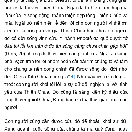
qua hy tế thập giá Đức Giêsu Kitô đã làm Đấng trung gian
nối kết ta lại với Thiên Chúa. Ngài đã tự hiến trên thập giá
làm của lễ sống động, thánh thiện đẹp lòng Thiên Chúa và
máu Ngài trở nên hiến lễ đền tội cho con người vì thế ơn
cứu độ là hồng ân vô giá Thiên Chúa ban cho con người
để có đời sống vỉnh cửu. “Thánh Phaolô đã quả quyết “
ở
đâu tội lỗi lan tràn ở đó ân sủng càng chứa chan gấp bội
”
(Rm5, 20) nhưng để thực hiện công trình của Ngài ân sủng
phải vạch trần tỗi lỗi nhằm hoán cải trái tim chúng ta và làm
cho chúng ta nên công chính để được sống đơi đời nhờ
đức Giêsu Kitô Chúa chúng ta”
[4]
. Như vậy ơn cứu độ giải
thoát con người khỏi tội lỗi là sự dữ đối nghịch lại với tình
yêu của Thiên Chúa. Đó cũng là sáng kiến kỳ diệu của
lòng thương xót Chúa, Đấng ban ơn tha thứ, giải thoát con
người.
Con người cũng cần được cứu độ để thoát khỏi sự dữ.
Xung quanh cuộc sống của chúng ta ma quỷ đang ngày