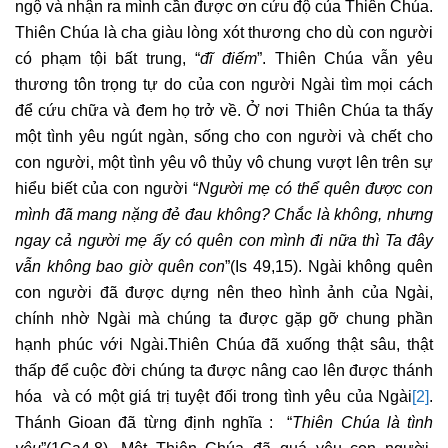
ngộ và nhận ra mình cần được ơn cứu độ của Thiên Chúa.
Thiên Chúa là cha giàu lòng xót thương cho dù con người
có phạm tội bất trung, “
đĩ điếm
”. Thiên Chúa vẫn yêu
thương tôn trọng tự do của con người Ngài tìm mọi cách
để cứu chữa và đem họ trở về. Ở nơi Thiên Chúa ta thấy
một tình yêu ngút ngàn, sống cho con người và chết cho
con người, một tình yêu vô thủy vô chung vượt lên trên sự
hiểu biết của con người “
Người mẹ có thể quên được con
mình đã mang nặng đẻ đau không? Chắc là không, nhưng
ngay cả người mẹ ấy có quên con mình đi nữa thì Ta đây
vẫn không bao giờ quên con
”(Is 49,15). Ngài không quên
con người đã được dựng nên theo hình ảnh của Ngài,
chính nhờ Ngài mà chúng ta được gặp gỡ chung phần
hạnh phúc với Ngài.Thiên Chúa đã xuống thật sâu, thật
thấp để cuộc đời chúng ta được nâng cao lên được thánh
hóa và có một giá trị tuyệt đối trong tình yêu của Ngài
[2]
.
Thánh Gioan đã từng định nghĩa : “
Thiên Chúa là tình
yêu
”(1Ga4,8). Một Thiên Chúa đã quá yêu con người,