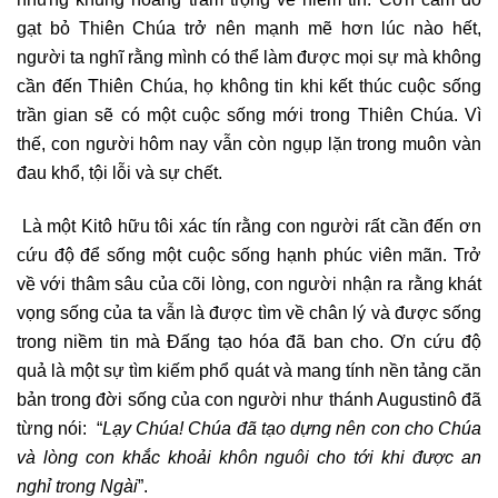
gạt bỏ Thiên Chúa trở nên mạnh mẽ hơn lúc nào hết,
người ta nghĩ rằng mình có thể làm được mọi sự mà không
cần đến Thiên Chúa, họ không tin khi kết thúc cuộc sống
trần gian sẽ có một cuộc sống mới trong Thiên Chúa. Vì
thế, con người hôm nay vẫn còn ngụp lặn trong muôn vàn
đau khổ, tội lỗi và sự chết.
Là một Kitô hữu tôi xác tín rằng con người rất cần đến ơn
cứu độ để sống một cuộc sống hạnh phúc viên mãn. Trở
về với thâm sâu của cõi lòng, con người nhận ra rằng khát
vọng sống của ta vẫn là được tìm về chân lý và được sống
trong niềm tin mà Đấng tạo hóa đã ban cho. Ơn cứu độ
quả là một sự tìm kiếm phổ quát và mang tính nền tảng căn
bản trong đời sống của con người như thánh Augustinô đã
từng nói: “
Lạy Chúa! Chúa đã tạo dựng nên con cho Chúa
và lòng con khắc khoải khôn nguôi cho tới khi được an
nghỉ trong Ngài
”.