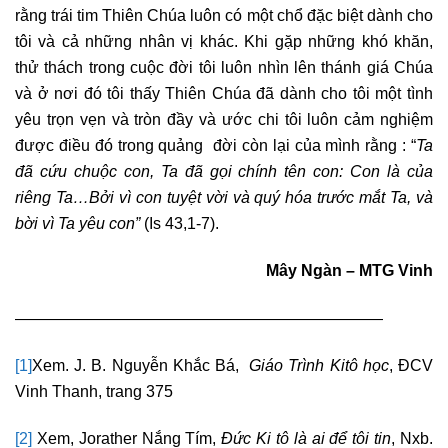
rằng trái tim Thiên Chúa luôn có một chổ đặc biệt dành cho
tôi và cả những nhân vị khác. Khi gặp những khó khăn,
thử thách trong cuộc đời tôi luôn nhìn lên thánh giá Chúa
và ở nơi đó tôi thấy Thiên Chúa đã dành cho tôi một tình
yêu trọn vẹn và tròn đầy và ước chi tôi luôn cảm nghiệm
được điều đó trong quảng đời còn lại của mình rằng : “
Ta
đã cứu chuộc con, Ta đã gọi chính tên con: Con là của
riêng Ta…Bởi vì con tuyệt vời và quý hóa trước mắt Ta, và
bời vì Ta yêu con”
(Is 43,1-7).
Mây Ngàn – MTG Vinh
———————————————————————
[1]
Xem. J. B. Nguyễn Khắc Bá,
Giáo Trình Kitô học
, ĐCV
Vinh Thanh, trang 375
[2]
Xem, Jorather Nắng Tím,
Đức Ki tô là ai để tôi tin
, Nxb.