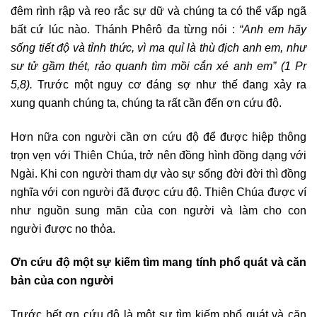
đêm rình rập và reo rắc sự dữ và chúng ta có thể vấp ngã
bất cứ lúc nào. Thánh Phêrô đa từng nói :
“Anh em hãy
sống tiết độ và tỉnh thức, vì ma quỉ là thù địch anh em, như
sư tử gầm thét, rảo quanh tìm mồi cắn xé anh em” (1 Pr
5,8).
Trước một nguy cơ đáng sợ như thế đang xảy ra
xung quanh chúng ta, chúng ta rất cần đến ơn cứu độ.
Hơn nữa con người cần ơn cứu độ để được hiệp thông
trọn vẹn với Thiên Chúa, trở nên đồng hình đồng dạng với
Ngài. Khi con người tham dự vào sự sống đời đời thì đồng
nghĩa với con người đã được cứu độ. Thiên Chúa được ví
như nguồn sung mãn của con người và làm cho con
người được no thỏa.
Ơn cứu độ một sự kiếm tìm mang tính phổ quát và căn
bản của con người
Trước hết ơn cứu độ là một sự tìm kiếm phổ quát và căn