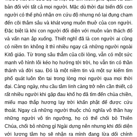
bản đối với tất cả mọi người. Mặc dù thời đại biến đổi con
người có thể phủ nhận ơn cứu độ nhưng nó lại đụng chạm
đến cõi thâm sâu và khát vọng muôn thuở của con người.
Đặc biệt là khi con người đối diện với muôn vàn thách đố
và vấn nạn ập xuống. Thiết nghĩ đã là con người ai cũng
có niềm tin không ít thì nhiều ngay cả những người ngoài
Kitô giáo. Từ trong sâu thẳm của cõi lòng, vẫn có một sức
mạnh vô hình lôi kéo họ hướng tới trời, họ vẫn tin có thần
thánh và đời sau. Đó là một niềm tin và một sự kiếm tìm
phổ quát luôn tồn tại trong lòng mọi người qua mọi thời
đại. Càng ngày, nhu cầu tâm linh càng trở nên cần thiết, có
rất nhiều người khi gặp đau khổ họ đã tìm đến chùa chiền,
miếu mạo thắp hương lạy trời khấn phật để được cứu
thoát. Ngay cả những người thuộc chủ nghĩa vô thần hay
những người vô tín ngưỡng, họ có thể chối bỏ Thiên
Chúa, chối bỏ những gì Ngài dựng nên nhưng khi đối diện
với lương tâm họ sẽ nhận ra mình đang lừa dối chính