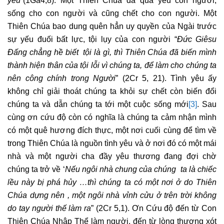
sống cho con người và cũng chết cho con người. Một
Thiên Chúa bao dung quên hẳn uy quyền của Ngài trước
sự yếu đuối bất lực, tội lụy của con người “
Đức Giêsu
Đấng chẳng hề biết tội là gì, thì Thiên Chúa đã biến mình
thành hiện thân của tội lỗi vì chúng ta, để làm cho chúng ta
nên công chính trong Người
” (2Cr 5, 21). Tình yêu ấy
không chỉ giải thoát chúng ta khỏi sự chết còn biến đổi
chúng ta và dẫn chúng ta tới một cuộc sống mới
[3]
. Sau
cùng ơn cứu độ còn có nghĩa là chúng ta cảm nhận mình
có một quê hương đích thực, một nơi cuối cùng để tìm về
trong Thiên Chúa là nguồn tình yêu và ở nơi đó có một mái
nhà và một người cha đầy yêu thương đang đợi chờ
chúng ta trở về ‘
Nếu ngôi nhà chung của chúng ta là chiếc
lều này bị phá hủy …thì chúng ta có một nơi ở do Thiên
Chúa dựng nên , một ngôi nhà vỉnh cửu ở trên trời không
do tay người thế làm ra
” (2Cr 5,1). Ơn
Cứu độ
đến từ Con
Thiên Chúa Nhập Thể làm người, đến từ lòng thương xót