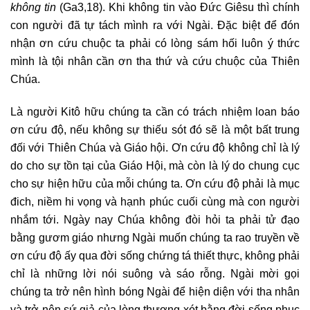
không tin
(Ga3,18). Khi không tin vào Đức Giêsu thì chính
con người đã tự tách mình ra với Ngài. Đặc biệt để đón
nhận ơn cứu chuộc ta phải có lòng sám hối luôn ý thức
mình là tội nhân cần ơn tha thứ và cứu chuộc của Thiên
Chúa.
Là người Kitô hữu chúng ta cần có trách nhiệm loan báo
ơn cứu độ, nếu không sự thiếu sót đó sẽ là một bất trung
đối với Thiên Chúa và Giáo hội. Ơn cứu độ không chỉ là lý
do cho sự tồn tại của Giáo Hội, mà còn là lý do chung cục
cho sự hiện hữu của mỗi chúng ta. Ơn cứu độ phải là mục
đich, niềm hi vọng và hạnh phúc cuối cùng mà con người
nhắm tới. Ngày nay Chúa không đòi hỏi ta phải tử đạo
bằng gươm giáo nhưng Ngài muốn chúng ta rao truyền về
ơn cứu độ ấy qua đời sống chứng tá thiết thực, không phải
chỉ là những lời nói suông và sáo rỗng. Ngài mời gọi
chúng ta trở nên hình bóng Ngài để hiện diện với tha nhân
và trở nên sứ giả của lòng thương xót bằng đời sống phục