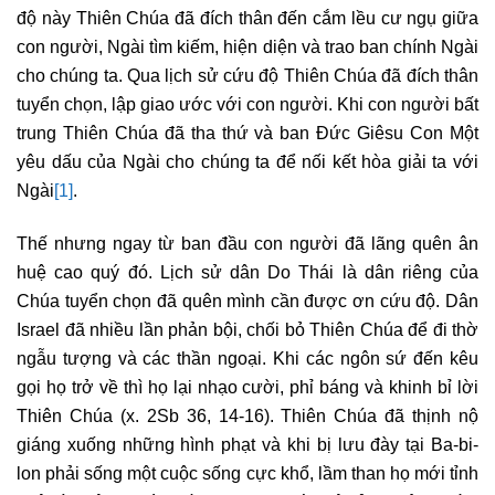
độ này Thiên Chúa đã đích thân đến cắm lều cư ngụ giữa
con người, Ngài tìm kiếm, hiện diện và trao ban chính Ngài
cho chúng ta. Qua lịch sử cứu độ Thiên Chúa đã đích thân
tuyển chọn, lập giao ước với con người. Khi con người bất
trung Thiên Chúa đã tha thứ và ban Đức Giêsu Con Một
yêu dấu của Ngài cho chúng ta để nối kết hòa giải ta với
Ngài
[1]
.
Thế nhưng ngay từ ban đầu con người đã lãng quên ân
huệ cao quý đó. Lịch sử dân Do Thái là dân riêng của
Chúa tuyển chọn đã quên mình cần được ơn cứu độ. Dân
Israel đã nhiều lần phản bội, chối bỏ Thiên Chúa để đi thờ
ngẫu tượng và các thần ngoại. Khi các ngôn sứ đến kêu
gọi họ trở về thì họ lại nhạo cười, phỉ báng và khinh bỉ lời
Thiên Chúa (x. 2Sb 36, 14-16). Thiên Chúa đã thịnh nộ
giáng xuống những hình phạt và khi bị lưu đày tại Ba-bi-
lon phải sống một cuộc sống cực khổ, lầm than họ mới tỉnh