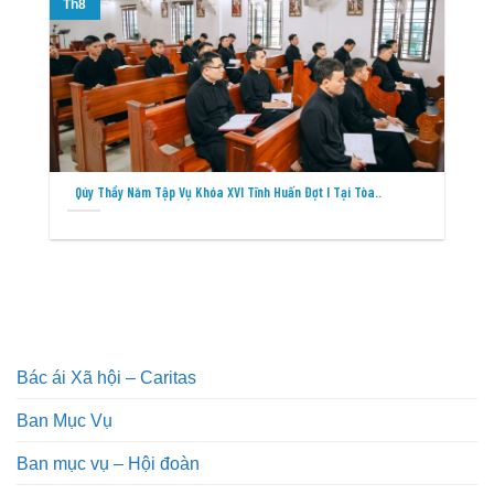
Th8
T
Qúy Thầy Năm Tập Vụ Khóa XVI Tĩnh Huấn Đợt I Tại Tòa..
Bác ái Xã hội – Caritas
Ban Mục Vụ
Ban mục vụ – Hội đoàn