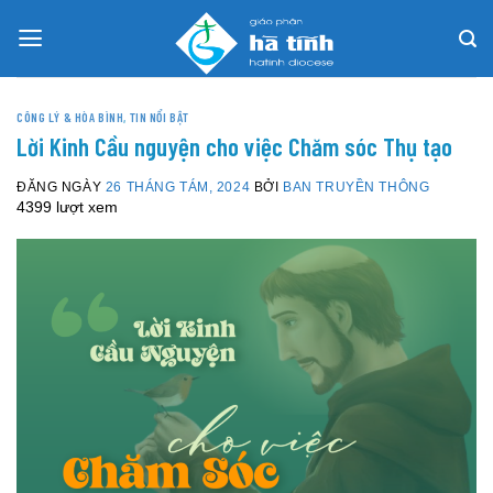
Skip
to
content
CÔNG LÝ & HÒA BÌNH
,
TIN NỔI BẬT
Lời Kinh Cầu nguyện cho việc Chăm sóc Thụ tạo
ĐĂNG NGÀY
26 THÁNG TÁM, 2024
BỞI
BAN TRUYỀN THÔNG
4399 lượt xem