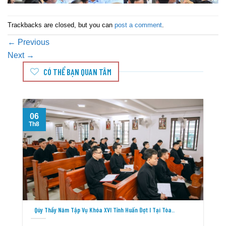
Trackbacks are closed, but you can
post a comment
.
←
Previous
Next
→
CÓ THỂ BẠN QUAN TÂM
06
Th8
T
Qúy Thầy Năm Tập Vụ Khóa XVI Tĩnh Huấn Đợt I Tại Tòa..