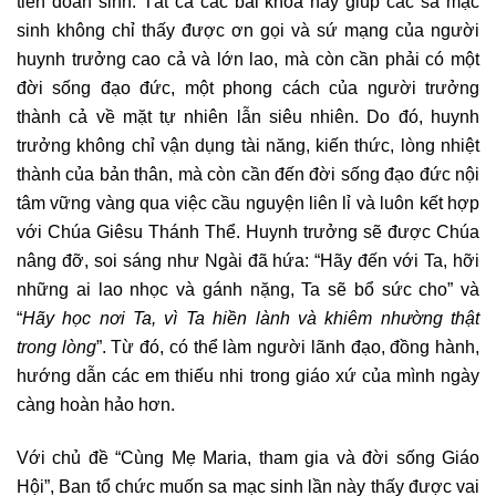
tiến đoàn sinh. Tất cả các bài khóa này giúp các sa mạc
sinh không chỉ thấy được ơn gọi và sứ mạng của người
huynh trưởng cao cả và lớn lao, mà còn cần phải có một
đời sống đạo đức, một phong cách của người trưởng
thành cả về mặt tự nhiên lẫn siêu nhiên. Do đó, huynh
trưởng không chỉ vận dụng tài năng, kiến thức, lòng nhiệt
thành của bản thân, mà còn cần đến đời sống đạo đức nội
tâm vững vàng qua việc cầu nguyện liên lỉ và luôn kết hợp
với Chúa Giêsu Thánh Thể. Huynh trưởng sẽ được Chúa
nâng đỡ, soi sáng như Ngài đã hứa: “Hãy đến với Ta, hỡi
những ai lao nhọc và gánh nặng, Ta sẽ bổ sức cho” và
“
Hãy học nơi Ta, vì Ta hiền lành và khiêm nhường thật
trong lòng
”. Từ đó, có thể làm người lãnh đạo, đồng hành,
hướng dẫn các em thiếu nhi trong giáo xứ của mình ngày
càng hoàn hảo hơn.
Với chủ đề “Cùng Mẹ Maria, tham gia và đời sống Giáo
Hội”, Ban tổ chức muốn sa mạc sinh lần này thấy được vai