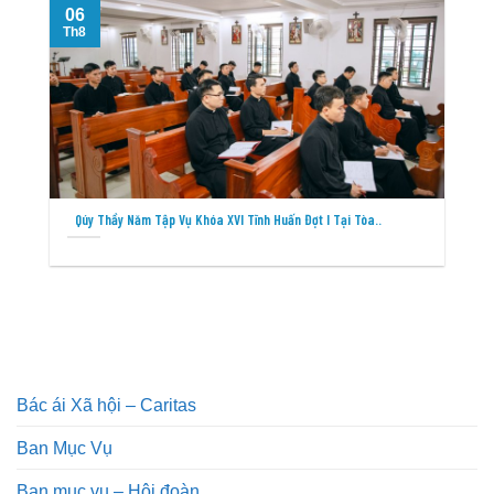
06
Th8
T
Qúy Thầy Năm Tập Vụ Khóa XVI Tĩnh Huấn Đợt I Tại Tòa..
Bác ái Xã hội – Caritas
Ban Mục Vụ
Ban mục vụ – Hội đoàn