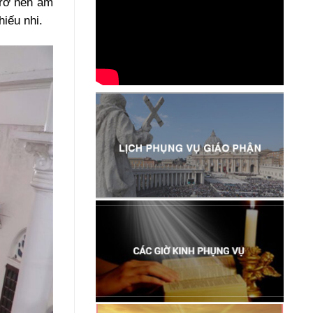
trở nên ấm
iếu nhi.