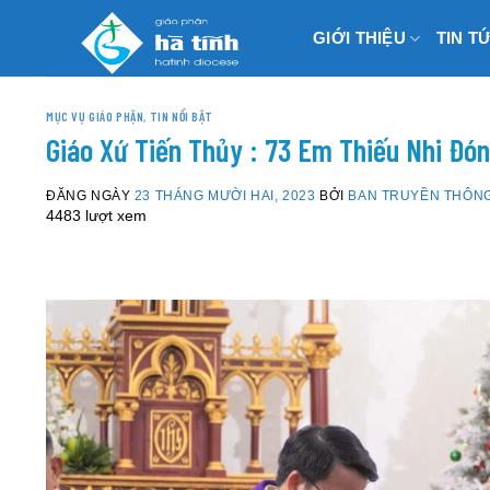
Skip
GIỚI THIỆU
TIN T
to
content
MỤC VỤ GIÁO PHẬN
,
TIN NỔI BẬT
Giáo Xứ Tiến Thủy : 73 Em Thiếu Nhi Đó
ĐĂNG NGÀY
23 THÁNG MƯỜI HAI, 2023
BỞI
BAN TRUYỀN THÔN
4483 lượt xem