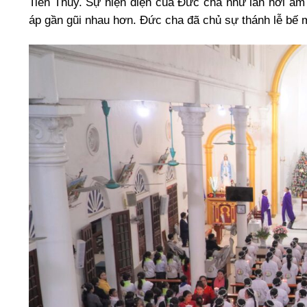
Tiến Thủy. Sự hiện diện của Đức cha như làn hơi ấm 
áp gần gũi nhau hơn. Đức cha đã chủ sự thánh lễ bế 