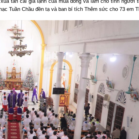
xua tan cái giá lạnh của mùa đông và làm cho tình người 
mạc Tuần Chầu đền tạ và ban bí tích Thêm sức cho 73 em Th