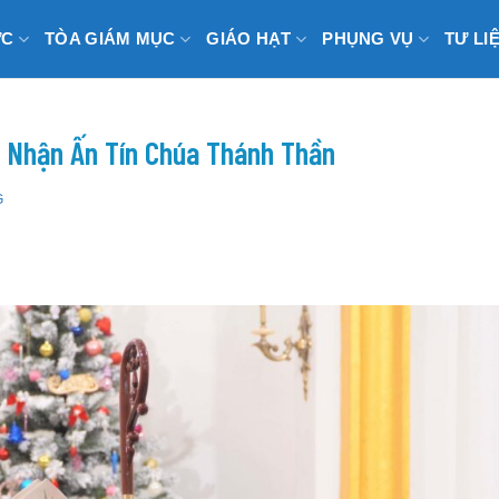
ỨC
TÒA GIÁM MỤC
GIÁO HẠT
PHỤNG VỤ
TƯ LI
n Nhận Ấn Tín Chúa Thánh Thần
G