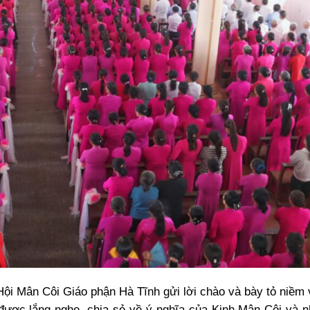
ội Mân Côi Giáo phận Hà Tĩnh gửi lời chào và bày tỏ niềm v
 được lắng nghe, chia sẻ về ý nghĩa của Kinh Mân Côi và 