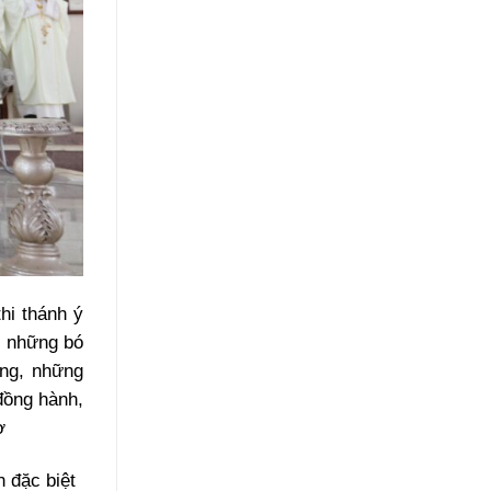
hi thánh ý
ẹ những bó
áng, những
đồng hành,
n đặc biệt