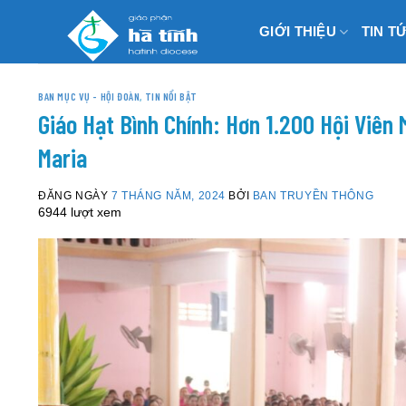
Skip
GIỚI THIỆU
TIN T
to
content
BAN MỤC VỤ - HỘI ĐOÀN
,
TIN NỔI BẬT
Giáo Hạt Bình Chính: Hơn 1.200 Hội Viên
Maria
ĐĂNG NGÀY
7 THÁNG NĂM, 2024
BỞI
BAN TRUYỀN THÔNG
6944 lượt xem