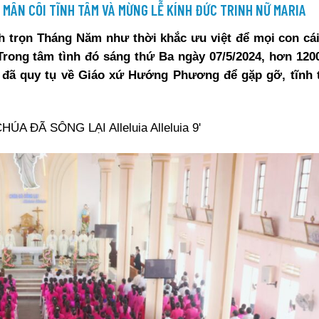
N MÂN CÔI TĨNH TÂM VÀ MỪNG LỄ KÍNH ĐỨC TRINH NỮ MARIA
 trọn Tháng Năm như thời khắc ưu việt để mọi con cái
rong tâm tình đó sáng thứ Ba ngày 07/5/2024, hơn 1200
h đã quy tụ về Giáo xứ Hướng Phương để gặp gỡ, tĩnh 