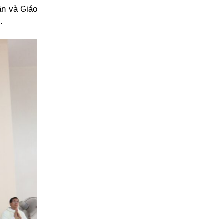
ận và Giáo
.