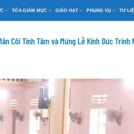
ỨC
TÒA GIÁM MỤC
GIÁO HẠT
PHỤNG VỤ
TƯ LI
 Mân Côi Tĩnh Tâm và Mừng Lễ Kính Đức Trinh