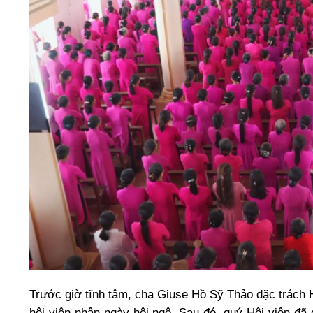
Trước giờ tĩnh tâm, cha Giuse Hồ Sỹ Thảo đặc trách H
hội viên nhân ngày hội ngộ. Sau đó, quý Hội viên đã