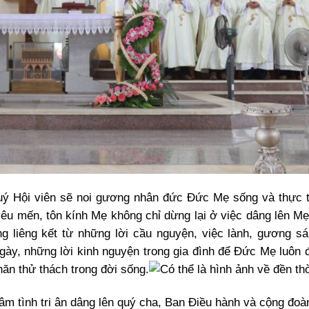
 Hội viên sẽ noi gương nhân đức Đức Mẹ sống và thực t
 yêu mến, tôn kính Mẹ không chỉ dừng lại ở việc dâng lên M
g liêng kết từ những lời cầu nguyện, việc lành, gương s
ngày, những lời kinh nguyện trong gia đình để Đức Mẹ luôn 
ăn thử thách trong đời sống.
tâm tình tri ân dâng lên quý cha, Ban Điều hành và cộng đoà