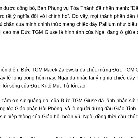
lium được công bố, Ban Phụng vụ Tòa Thánh đã nhấn mạnh: “Đâ
ức rất ý nghĩa đối với chính họ”. Do vậy, mọi thành phần dân
ủ chăn của mình chính thức mang chiếc dây Pallium như biểu
 tối cao mà Đức TGM Giuse là hình ảnh của Ngài đang ở giữa 
hiện diện, Đức TGM Marek Zalewski đã chúc mừng Đức TGM G
lễ long trọng hôm nay. Ngài đã nhắc lại ý nghĩa chiếc dây P
 lối sống của Đức Ki-tô Mục Tử tối cao.
, cảm ơn sự quảng đại của Đức TGM Giuse đã lãnh nhận sứ
g tòa Giáo phận Hải Phòng, và là người đứng đầu Giáo Tỉnh. 
ới sự hiệp thông của Giáo hội hoàn vũ. Ngài đồng thời cầu c