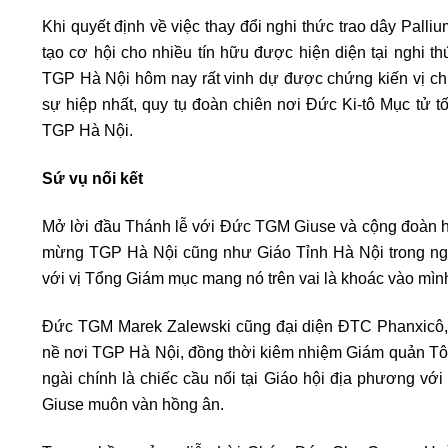
Khi quyết định về việc thay đổi nghi thức trao dây Pal
tạo cơ hội cho nhiều tín hữu được hiện diện tại nghi th
TGP Hà Nội hôm nay rất vinh dự được chứng kiến vị ch
sự hiệp nhất, quy tụ đoàn chiên nơi Đức Ki-tô Mục tử
TGP Hà Nội.
Sứ vụ nối kết
Mở lời đầu Thánh lễ với Đức TGM Giuse và cộng đoàn 
mừng TGP Hà Nội cũng như Giáo Tỉnh Hà Nội trong ngày 
với vị Tổng Giám mục mang nó trên vai là khoác vào mình
Đức TGM Marek Zalewski cũng đại diện ĐTC Phanxicô
nề nơi TGP Hà Nội, đồng thời kiêm nhiệm Giám quản Tôn
ngài chính là chiếc cầu nối tại Giáo hội địa phương v
Giuse muôn vàn hồng ân.