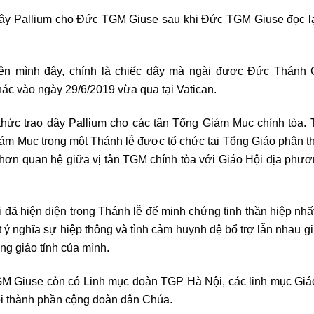
y Pallium cho Đức TGM Giuse sau khi Đức TGM Giuse đọc lại
ên mình đây, chính là chiếc dây mà ngài được Đức Thánh
ác vào ngày 29/6/2019 vừa qua tại Vatican.
thức trao dây Pallium cho các tân Tổng Giám Mục chính tòa. 
Giám Mục trong một Thánh lễ được tổ chức tại Tổng Giáo phận 
ật hơn quan hệ giữa vị tân TGM chính tòa với Giáo Hội địa phư
 đã hiện diện trong Thánh lễ để minh chứng tinh thần hiệp nhấ
ý nghĩa sự hiệp thông và tình cảm huynh đệ bổ trợ lẫn nhau g
g giáo tỉnh của mình.
GM Giuse còn có Linh mục đoàn TGP Hà Nội, các linh mục Giá
ọi thành phần cộng đoàn dân Chúa.