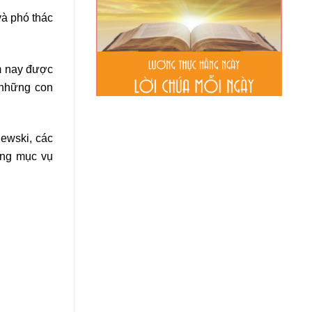
và phó thác
m nay được
 những con
ewski, các
ờng mục vụ