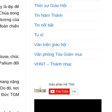
Thời sự Giáo Hội
y là dịp để
 Chúa trong
Tin Năm Thánh
 tượng của
Tin nổi bật
đoàn chiên
Tu sĩ
Văn kiện giáo hội
Văn phòng Tòa Giám mục
iuse, chúc
allium đối
VHNT – Thánh nhạc
 mạng nặng
Do đó, nơi
húc Đức TGM