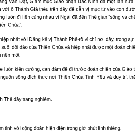
ng Văn Đạt, Giám mục Giáo phận Bắc Ninh đã một lần nữa
 với 6 Thánh Giá thêu trên dây để dẫn vị mục tử vào con đườ
ng luôn đi liền cùng nhau vì Ngài đã đến Thế gian “sống và c
iên Chúa”.
hiệp nhất với Đấng kế vị Thánh Phê-rô vì chỉ nơi đây, trong sự
 suối dồi dào của Thiên Chúa và hiệp nhất được một đoàn chi
 nên một.
luôn kiên cường, can đảm để đi trước đoàn chiên của Giáo t
guồn sống đích thực nơi Thiên Chúa Tình Yêu và duy trì, thă
nh Thể đầy trang nghiêm.
 tình với cộng đoàn hiện diện trong giờ phút linh thiêng.