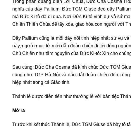
Trong phần quảng diễn Lời Chúa, Đức Cha Cosma Hoà
nghĩa của dây Pallium: Đức TGM Giuse đeo dây Pallium
mà Đức Ki-tô đã đi qua. Nơi Đức Ki-tô vinh dự và sứ mạ
Chiên Thiên Chúa để tẩy xóa, giao hòa con người với Th
Dây Pallium cũng là mối dây nối tình hiệp nhất sứ vụ và 
này, người mục tử mới dẫn đoàn chiên đi tới đúng nguồn
Chủ Chiên như tâm nguyện của Đức Ki-tô: Xin cho chúng
Sau cùng, Đức Cha Cosma đã kính chúc Đức TGM Giuse 
cũng như TGP Hà Nội và dẫn dắt đoàn chiên đến cùng n
hiệp nhất trong cả Giáo tỉnh.
Thánh lễ được diễn tiến như thường lễ với bàn tiệc Thá
Mở ra
Trước khi kết thúc Thánh lễ, Đức TGM Giuse đã bày tỏ tâm