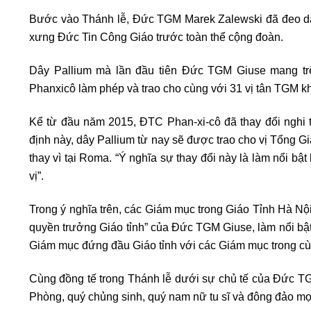
Bước vào Thánh lễ, Đức TGM Marek Zalewski đã đeo dâ
xưng Đức Tin Công Giáo trước toàn thể cộng đoàn.
Dây Pallium mà lần đầu tiên Đức TGM Giuse mang tr
Phanxicô làm phép và trao cho cùng với 31 vị tân TGM kh
Kể từ đầu năm 2015, ĐTC Phan-xi-cô đã thay đổi nghi 
định này, dây Pallium từ nay sẽ được trao cho vị Tổng 
thay vì tại Roma. “Ý nghĩa sự thay đổi này là làm nổi b
vị”.
Trong ý nghĩa trên, các Giám mục trong Giáo Tỉnh Hà Nội
quyền trưởng Giáo tỉnh” của Đức TGM Giuse, làm nổi bật 
Giám mục đứng đầu Giáo tỉnh với các Giám mục trong cùn
Cùng đồng tế trong Thánh lễ dưới sự chủ tế của Đức T
Phòng, quý chủng sinh, quý nam nữ tu sĩ và đông đảo m