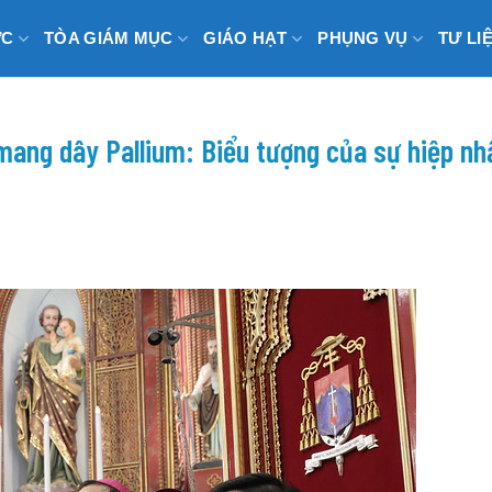
ỨC
TÒA GIÁM MỤC
GIÁO HẠT
PHỤNG VỤ
TƯ LI
mang dây Pallium: Biểu tượng của sự hiệp nh