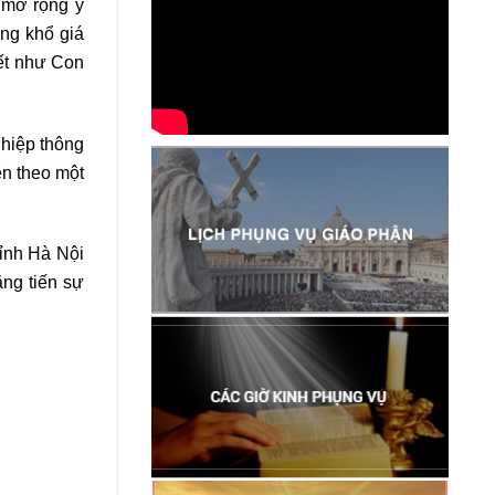
 mở rộng ý
ng khổ giá
hết như Con
 hiệp thông
ên theo một
ỉnh Hà Nội
ng tiến sự