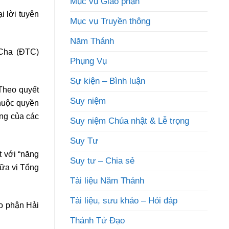
Mục vụ Giáo phận
 lời tuyên
Mục vụ Truyền thông
Năm Thánh
 Cha (ĐTC)
Phụng Vụ
Sự kiện – Bình luận
Theo quyết
Suy niệm
thuộc quyền
ơng của các
Suy niệm Chúa nhật & Lễ trọng
Suy Tư
t với “năng
Suy tư – Chia sẻ
iữa vị Tổng
Tài liệu Năm Thánh
Tài liệu, sưu khảo – Hỏi đáp
o phận Hải
Thánh Tử Đạo