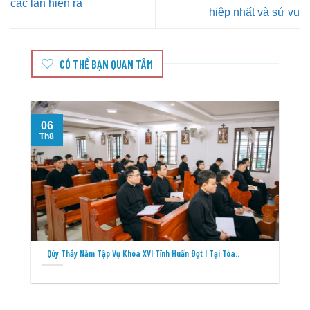
các lần hiện ra
hiệp nhất và sứ vụ
CÓ THỂ BẠN QUAN TÂM
06
Th8
T
Qúy Thầy Năm Tập Vụ Khóa XVI Tĩnh Huấn Đợt I Tại Tòa..