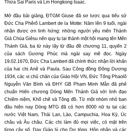
Thừa Sai Paris và Lm Hongkong Isaac.
Mở đầu bài giảng, ĐTGM
Giuse đã sơ lược qua tiểu sử
Đức Cha Phêrô Lambert de la Motte: Năm lên 9 tuổi, ngài
nhận được ơn linh hứng: những người yêu mến Thánh
Giá Chúa Giêsu nên quy tụ lại thành một hội mang tên Mến
Thánh Giá, ba từ này lấy từ đầu đề chương 11, quyển 2
của sách Gương Phúc mà ngài say mê đọc. Ngày
19.02.1670, Đức Cha Lambert đã chính thức nhận lời khấn
của hai chị Anê và Paula. Sau Công đồng Đông Dương
1934, các vị chủ chăn của Giáo Hội VN, Đức Tổng Phaolô
Nguyễn Văn Bình và ĐHY GB Phạm Minh Mẫn đã phê
chuẩn Hiến chương Dòng Mến Thánh Giá với linh đạo
Chiêm niệm, Khổ chế và Tông đồ. Từ một nhóm nhỏ ban
đầu hiện nay Dòng MTG đã có hơn 8000 nữ tu tại các
nước Việt Nam, Thái Lan, Lào, Campuchia, Hoa Kỳ, Úc
châu và Âu châu. Các chị làm đủ mọi việc, có mặt trên
từng cây số. Dạy Giáo lý cho Dự tòng, Hôn nhân và các