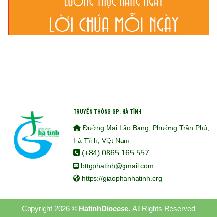
TRUYỀN THÔNG GP. HÀ TĨNH
Đường Mai Lão Bạng, Phường Trần Phú,
Hà Tĩnh, Việt Nam
(+84) 0865.165.557
bttgphatinh@gmail.com
https://giaophanhatinh.org
Copyright 2026 ©
HatinhDiocese.
All Rights Reserved