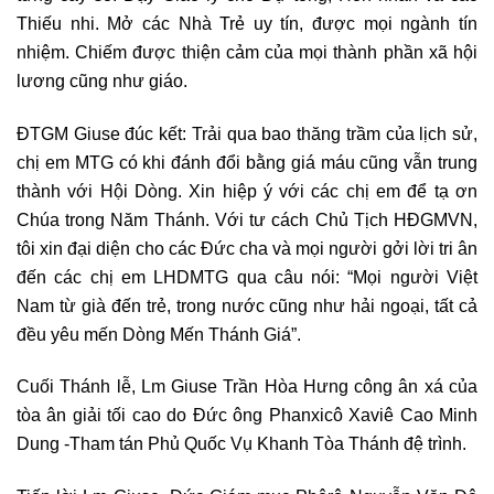
Thiếu nhi. Mở các Nhà Trẻ uy tín, được mọi ngành tín
nhiệm. Chiếm được thiện cảm của mọi thành phần xã hội
lương cũng như giáo.
ĐTGM
Giuse đúc kết: Trải qua bao thăng trầm của lịch sử,
chị em MTG có khi đánh đổi bằng giá máu cũng vẫn trung
thành với Hội Dòng. Xin hiệp ý với các chị em để tạ ơn
Chúa trong Năm Thánh. Với tư cách Chủ Tịch HĐGMVN,
tôi xin đại diện cho các Đức cha và mọi người gởi lời tri ân
đến các chị em LHDMTG qua câu nói: “Mọi người Việt
Nam từ già đến trẻ, trong nước cũng như hải ngoại, tất cả
đều yêu mến Dòng Mến Thánh Giá”.
Cuối Thánh lễ, Lm Giuse Trần Hòa Hưng công ân xá của
tòa ân giải tối cao do Đức ông Phanxicô Xaviê Cao Minh
Dung -Tham tán Phủ Quốc Vụ Khanh Tòa Thánh đệ trình.