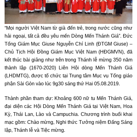
“Mọi người Việt Nam từ già đến trẻ, trong nước cũng như
hải ngoại, tất cả đều yêu mến Dòng Mến Thánh Giá”. Đức
Tổng Giám Mục Giuse Nguyễn Chí Linh (ĐTGM Giuse) –
Chủ Tịch Hội Đồng Giám Mục Việt Nam (HĐGMVN), đã
kết thúc bài giảng như trên trong Thánh lễ mừng 350 năm
thành lập (1670-2020) Liên Hội dòng Mến Thánh Giá
(LHDMTG), được tổ chức tại Trung tâm Mục vụ Tổng giáo
phận Sài Gòn vào lúc 9g30 sáng thứ Hai 05.08.2019.
Thành phần tham dự: Khoảng 600 nữ tu Mến Thánh Giá,
đại diện các Hội Dòng Mến Thánh Giá tại Việt Nam, Hoa
Kỳ, Thái Lan, Lào và Campuchia. Chương trình buổi khai
mạc gồm: Chào mừng, Nghi thức Tưởng niệm Đấng Sáng
lập, Thánh lễ và Tiệc mừng.