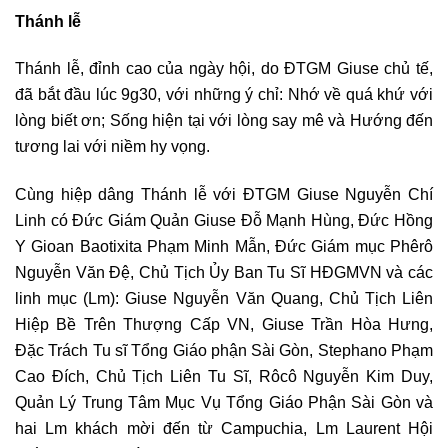
Thánh lễ
Thánh lễ, đỉnh cao của ngày hội, do ĐTGM Giuse
chủ tế,
đã bắt đầu lúc 9g30, với những ý chỉ: Nhớ về quá khứ với
lòng biết ơn; Sống hiện tại với lòng say mê và Hướng đến
tương lai với niềm hy vọng.
Cùng hiệp dâng Thánh lễ với ĐTGM Giuse Nguyễn Chí
Linh có Đức Giám Quản Giuse Đỗ Mạnh Hùng, Đức Hồng
Y Gioan Baotixita Phạm Minh Mẫn, Đức Giám mục Phêrô
Nguyễn Văn Đệ, Chủ Tịch Ủy Ban Tu Sĩ HĐGMVN và các
linh mục (Lm): Giuse Nguyễn Văn Quang, Chủ Tịch Liên
Hiệp Bề Trên Thượng Cấp VN, Giuse Trần Hòa Hưng,
Đặc Trách Tu sĩ Tổng Giáo phận Sài Gòn, Stephano Phạm
Cao Đích, Chủ Tịch Liên Tu Sĩ, Rôcô Nguyễn Kim Duy,
Quản Lý Trung Tâm Mục Vụ Tổng Giáo Phận Sài Gòn và
hai Lm khách mời đến từ Campuchia, Lm Laurent Hội