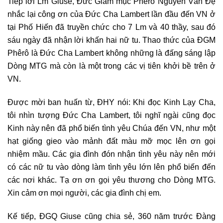
Tiếp lời Lm Giuse, Đức Giám mục Phêrô Nguyễn Văn Đệ
nhắc lại công ơn của Đức Cha Lambert lần đầu đến VN ở
tại Phố Hiến đã truyền chức cho 7 Lm và 40 thầy, sau đó
sáu ngày đã nhận lời khấn hai nữ tu. Thao thức của ĐGM
Phêrô là Đức Cha Lambert không những là đấng sáng lập
Dòng MTG mà còn là một trong các vị tiên khởi bề trên ở
VN.
Được mời ban huấn từ, ĐHY nói: Khi đọc Kinh Lạy Cha,
tôi nhìn tượng Đức Cha Lambert, tôi nghĩ ngài cũng đọc
Kinh này nên đã phổ biến tình yêu Chúa đến VN, như một
hạt giống gieo vào mảnh đất màu mỡ mọc lên ơn gọi
nhiệm mầu. Các gia đình đón nhận tình yêu này nên mới
có các nữ tu vào dòng làm tình yêu lớn lên phổ biến đến
các nơi khác. Tạ ơn ơn gọi yêu thương cho Dòng MTG.
Xin cảm ơn mọi người, các gia đình chị em.
Kế tiếp, ĐGQ Giuse cũng chia sẻ, 360 năm trước Đàng