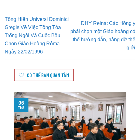
Tông Hiến Universi Dominici
ĐHY Reina: Các Hồng y
Gregis Về Việc Tông Tòa
phải chọn một Giáo hoàng có
Trống Ngôi Và Cuộc Bầu
thể hướng dẫn, nâng đỡ thế
Chọn Giáo Hoàng Rôma
giới
Ngày 22/02/1996
CÓ THỂ BẠN QUAN TÂM
06
Th8
T