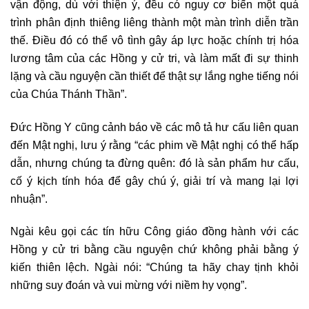
vận động, dù với thiện ý, đều có nguy cơ biến một quá
trình phân định thiêng liêng thành một màn trình diễn trần
thế. Điều đó có thể vô tình gây áp lực hoặc chính trị hóa
lương tâm của các Hồng y cử tri, và làm mất đi sự thinh
lặng và cầu nguyện cần thiết để thật sự lắng nghe tiếng nói
của Chúa Thánh Thần”.
Đức Hồng Y cũng cảnh báo về các mô tả hư cấu liên quan
đến Mật nghị, lưu ý rằng “các phim về Mật nghị có thể hấp
dẫn, nhưng chúng ta đừng quên: đó là sản phẩm hư cấu,
cố ý kịch tính hóa để gây chú ý, giải trí và mang lại lợi
nhuận”.
Ngài kêu gọi các tín hữu Công giáo đồng hành với các
Hồng y cử tri bằng cầu nguyện chứ không phải bằng ý
kiến thiên lệch. Ngài nói: “Chúng ta hãy chay tịnh khỏi
những suy đoán và vui mừng với niềm hy vọng”.