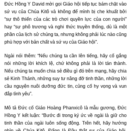
Đức Hồng Y David mời gọi Giáo hội tiếp tục bám chặt vào
sứ vụ của Chúa Kitô và không để mình bị che khuất bởi
“sự thô thiển của các trò chơi quyền lực của con người”
hay “sự phô trương và nghi thức truyền thống, dù là một
phần của lịch sử chúng ta, nhưng không phải lúc nào cũng
phù hợp với bản chất và sứ vụ của Giáo hội”.
Ngài nói thêm: “Nếu chúng ta cần lên tiếng, hãy cố gắng
nói những lời khích lệ, chứ không phải là lời tán thành.
Nếu chúng ta muốn chia sẻ điều gì đó trên mạng, hãy chia
sẻ Kinh Thánh, những suy tư nâng đỡ tinh thần, những lời
cầu nguyện nuôi dưỡng đức tin, củng cố hy vọng và vun
đắp tình yêu”.
Mô tả Đức cố Giáo Hoàng Phanxicô là mẫu gương, Đức
Hồng Y kết luận: “Bước đi trong ký ức về ngài là giữ cho
tinh thần của ngài luôn sống động. Trên hết, hãy hướng
nhìn về Chúa Kitô, Đấng là Đầu thật sự của Giáo hội,