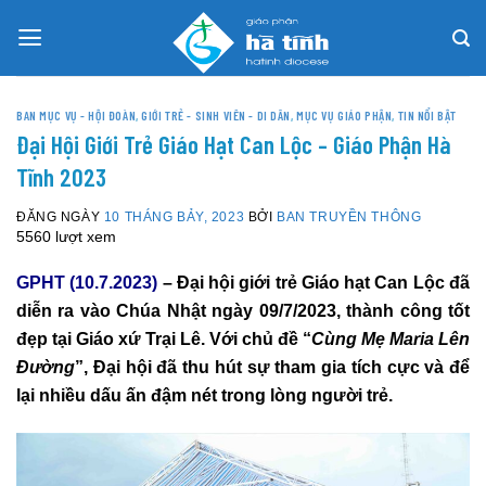
Skip
to
content
BAN MỤC VỤ - HỘI ĐOÀN
,
GIỚI TRẺ - SINH VIÊN - DI DÂN
,
MỤC VỤ GIÁO PHẬN
,
TIN NỔI BẬT
Đại Hội Giới Trẻ Giáo Hạt Can Lộc – Giáo Phận Hà
Tĩnh 2023
ĐĂNG NGÀY
10 THÁNG BẢY, 2023
BỞI
BAN TRUYỀN THÔNG
5560 lượt xem
GPHT (10.7.2023)
– Đại hội giới trẻ Giáo hạt Can Lộc đã
diễn ra vào Chúa Nhật ngày 09/7/2023, thành công tốt
đẹp tại Giáo xứ Trại Lê. Với chủ đề “
Cùng Mẹ Maria Lên
Đường
”, Đại hội đã thu hút sự tham gia tích cực và để
lại nhiều dấu ấn đậm nét trong lòng người trẻ.