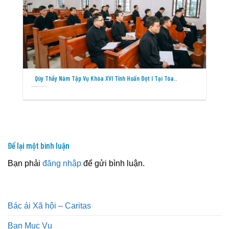
Qúy Thầy Năm Tập Vụ Khóa XVI Tĩnh Huấn Đợt I Tại Tòa..
Để lại một bình luận
Bạn phải
đăng nhập
để gửi bình luận.
Bác ái Xã hội – Caritas
Ban Mục Vụ