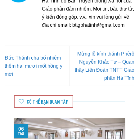
Hà Tĩnh do Ban Truyền thông Xã hội của
Giáo phận đảm nhiệm. Mọi tin, bài, thư từ,
ý kiến đóng góp, v.v.. xin vui lòng gửi về
địa chỉ email:
bttgphatinh@gmail.com
Mừng lễ kính thánh Phêrô
Đức Thánh cha bổ nhiệm
Nguyễn Khắc Tự – Quan
thêm hai mươi mốt hồng y
thầy Liên Đoàn TNTT Giáo
mới
phận Hà Tĩnh
CÓ THỂ BẠN QUAN TÂM
06
Th8
T