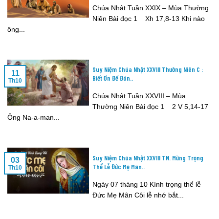
Chúa Nhật Tuần XXIX – Mùa Thường
Niên Bài đọc 1 Xh 17,8-13 Khi nào
ông...
Suy Niệm Chúa Nhật XXVIII Thường Niên C :
11
Biết Ơn Để Đón..
Th10
Chúa Nhật Tuần XXVIII – Mùa
Thường Niên Bài đọc 1 2 V 5,14-17
Ông Na-a-man...
Suy Niệm Chúa Nhật XXVIII TN. Mừng Trọng
03
Thể Lễ Đức Mẹ Mân..
Th10
Ngày 07 tháng 10 Kính trọng thể lễ
Đức Mẹ Mân Côi lễ nhớ bắt...