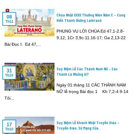
Chúa Nhật XXXII Thường Niên Năm C – Cung
08
Hiến Thánh Đường Latêranô
Th11
PHỤNG VỤ LỜI CHÚA Ed 47,1-2.8-
9.12; 1Cr 3,9c-11.16-17; Ga 2,13-22
Bài Ðọc I: Ed 47,...
Suy Niệm Lễ Các Thánh Nam Nữ – Các
31
Thánh Là Những Ai?
Th10
Ngày 01 tháng 11 CÁC THÁNH NAM
NỮ lễ trọng Bài đọc 1 Kh 7,2-4.9-14
Tôi...
Suy Niệm Lễ Khánh Nhật Truyền Giáo –
17
Truyền Giáo, Sứ Mạng Của..
Th10