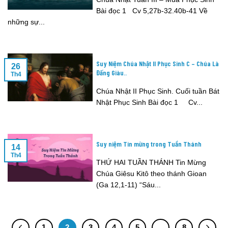
Bài đọc 1 Cv 5,27b-32.40b-41 Về
những sự...
Suy Niệm Chúa Nhật II Phục Sinh C – Chúa Là
26
Đấng Giàu..
Th4
Chúa Nhật II Phục Sinh. Cuối tuần Bát
Nhật Phục Sinh Bài đọc 1 Cv...
Suy niệm Tin mừng trong Tuần Thánh
14
Th4
THỨ HAI TUẦN THÁNH Tin Mừng
Chúa Giêsu Kitô theo thánh Gioan
(Ga 12,1-11) “Sáu...
1
2
3
4
5
…
8