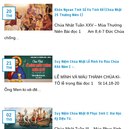
Khôn Ngoan Tính Sổ Và Tính Kế (Chúa Nhật
20
25 Thường Niên C)
Th9
Chúa Nhật Tuần XXV – Mùa Thường
Niên Bài đọc 1 Am 8,4-7 Đức Chúa
chống...
Suy Niệm Chúa Nhật Lễ Mình Và Máu Chúa
21
Kitô Năm C –..
Th6
LỄ MÌNH VÀ MÁU THÁNH CHÚA KI-
TÔ lễ trọng Bài đọc 1 St 14,18-20
Ông Men-ki-xê-đê...
Suy Niệm Chúa Nhật III Phục Sinh C: Bài Học
02
Kỳ Diệu Từ..
Th5
Chúa Nhật Tuần III – Mùa Phục Sinh