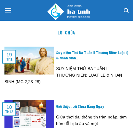
Skip
to
content
LỜI CHÚA
Suy niệm Thứ Ba Tuần II Thường Niên: Luật lệ
19
& Nhân Sinh..
Th1
SUY NIỆM THỨ BA TUẦN II
THƯỜNG NIÊN: LUẬT LỆ & NHÂN
SINH (MC 2,23-28)...
Giới thiệu: Lời Chúa Hằng Ngày
10
Th12
Giữa thời đại thông tin tràn ngập, tâm
hồn dễ bị lo âu và mệt...