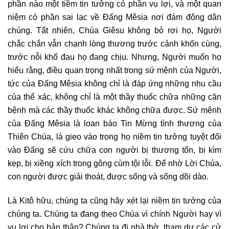
phần nào một tiềm tin tưởng có phần vụ lợi, và một quan
niệm có phần sai lạc về Đấng Mêsia nơi đám đông dân
chúng. Tất nhiên, Chúa Giêsu không bỏ rơi họ, Người
chắc chắn vẫn chạnh lòng thương trước cảnh khốn cùng,
trước nỗi khổ đau họ đang chịu. Nhưng, Người muốn họ
hiểu rằng, điều quan trọng nhất trong sứ mệnh của Người,
tức của Đấng Mêsia không chỉ là đáp ứng những nhu cầu
của thể xác, không chỉ là một thầy thuốc chữa những căn
bệnh mà các thầy thuốc khác không chữa được. Sứ mệnh
của Đấng Mêsia là loan báo Tin Mừng tình thương của
Thiên Chúa, là gieo vào trong họ niềm tin tưởng tuyệt đối
vào Đấng sẽ cứu chữa con người bị thương tổn, bị kìm
kẹp, bị xiềng xích trong gông cùm tội lỗi. Để nhờ Lời Chúa,
con người được giải thoát, được sống và sống dồi dào.
Là Kitô hữu, chúng ta cũng hãy xét lại niềm tin tưởng của
chúng ta. Chúng ta đang theo Chúa vì chính Người hay vì
vụ lợi cho bản thân? Chúng ta đi nhà thờ, tham dự các cử