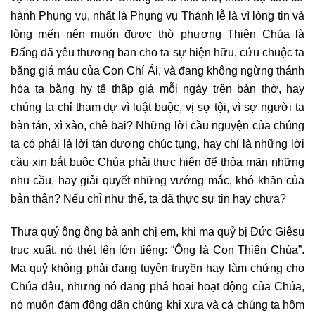
hành Phụng vụ, nhất là Phụng vụ Thánh lễ là vì lòng tin và
lòng mến nên muốn được thờ phượng Thiên Chúa là
Đấng đã yêu thương ban cho ta sự hiện hữu, cứu chuộc ta
bằng giá máu của Con Chí Ái, và đang không ngừng thánh
hóa ta bằng hy tế thập giá mỗi ngày trên bàn thờ, hay
chúng ta chỉ tham dự vì luật buộc, vị sợ tội, vì sợ người ta
bàn tán, xì xào, chê bai? Những lời cầu nguyện của chúng
ta có phải là lời tán dương chúc tụng, hay chỉ là những lời
cầu xin bắt buộc Chúa phải thực hiện để thỏa mãn những
nhu cầu, hay giải quyết những vướng mắc, khó khăn của
bản thân? Nếu chỉ như thế, ta đã thực sự tin hay chưa?
Thưa quý ông ông bà anh chị em, khi ma quỷ bị Đức Giêsu
trục xuất, nó thét lên lớn tiếng: “Ông là Con Thiên Chúa”.
Ma quỷ không phải đang tuyên truyền hay làm chứng cho
Chúa đâu, nhưng nó đang phá hoại hoạt động của Chúa,
nó muốn đám đông dân chúng khi xưa và cả chúng ta hôm