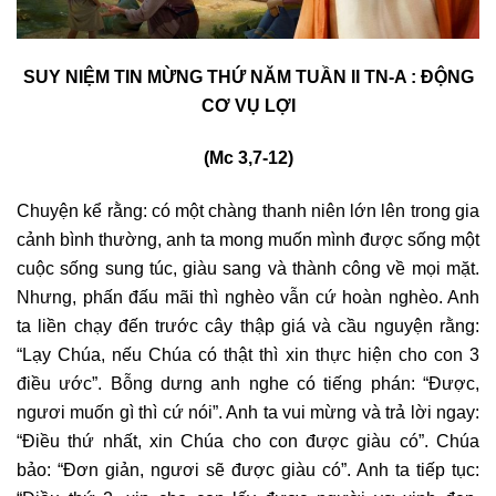
SUY NIỆM TIN MỪNG THỨ NĂM TUẦN II TN-A : ĐỘNG
CƠ VỤ LỢI
(Mc 3,7-12)
Chuyện kể rằng: có một chàng thanh niên lớn lên trong gia
cảnh bình thường, anh ta mong muốn mình được sống một
cuộc sống sung túc, giàu sang và thành công về mọi mặt.
Nhưng, phấn đấu mãi thì nghèo vẫn cứ hoàn nghèo. Anh
ta liền chạy đến trước cây thập giá và cầu nguyện rằng:
“Lạy Chúa, nếu Chúa có thật thì xin thực hiện cho con 3
điều ước”. Bỗng dưng anh nghe có tiếng phán: “Được,
ngươi muốn gì thì cứ nói”. Anh ta vui mừng và trả lời ngay:
“Điều thứ nhất, xin Chúa cho con được giàu có”. Chúa
bảo: “Đơn giản, ngươi sẽ được giàu có”. Anh ta tiếp tục: