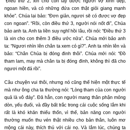
“Điều thứ 2, xin cho con lấy được người vợ xinh đẹp,
ngoan hiền, và có những đứa con thật giỏi giang mạnh
khỏe”. Chúa lại bảo: “Đơn giản, ngươi sẽ có được vợ đẹp
con ngoan”. “Rồi, còn điều thứ 3, người nói nốt đi”, Chúa
bảo anh ta. Anh ta liền suy nghĩ hồi lâu, rồi nói: “Điều thứ 3
là xin cho con thêm 3 điều ước nữa”. Chúa mới bảo anh
ta: “Ngươi nhìn lên chân ta xem có gì?”. Anh ta nhìn lên và
bảo: “Chân Chúa bị đóng đinh thôi”. Chúa mới nói: “Đồ
tham lam, may mà chân ta bị đóng đinh, không thì đã cho
ngươi một đá rồi”.
Câu chuyện vui thôi, nhưng nó cũng thể hiện một thực tế
mà như ông cha ta thường nói: “Lòng tham của con người
quả là vô đáy”. Đã hẳn, con người mang thân phận mỏng
dòn, yếu đuối, và đầy bất trắc trong cái cuộc sống lắm khi
rất là khó khăn thiếu thốn, vì thế, bản năng con người
thường muốn thu vén thật nhiều cho bản thân, luôn mơ
mộng cái này, thích thú với cái nọ. Và lắm lúc, chúng ta