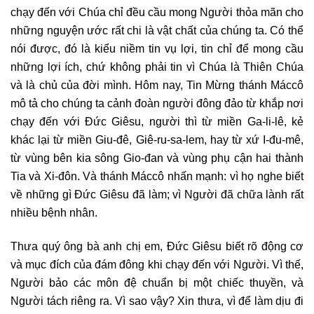
chạy đến với Chúa chỉ đều cầu mong Người thỏa mãn cho
những nguyện ước rất chi là vật chất của chúng ta. Có thể
nói được, đó là kiểu niềm tin vụ lợi, tin chỉ để mong cầu
những lợi ích, chứ không phải tin vì Chúa là Thiên Chúa
và là chủ của đời mình. Hôm nay, Tin Mừng thánh Máccô
mô tả cho chúng ta cảnh đoàn người đông đảo từ khắp nơi
chạy đến với Đức Giêsu, người thì từ miền Ga-li-lê, kẻ
khác lại từ miền Giu-đê, Giê-ru-sa-lem, hay từ xứ I-đu-mê,
từ vùng bên kia sông Gio-đan và vùng phụ cận hai thành
Tia và Xi-đôn. Và thánh Máccô nhấn mạnh: vì họ nghe biết
về những gì Đức Giêsu đã làm; vì Người đã chữa lành rất
nhiều bệnh nhân.
Thưa quý ông bà anh chị em, Đức Giêsu biết rõ động cơ
và mục đích của đám đông khi chạy đến với Người. Vì thế,
Người bảo các môn đệ chuẩn bị một chiếc thuyền, và
Người tách riêng ra. Vì sao vậy? Xin thưa, vì để làm dịu đi