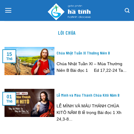
Skip
to
content
LỜI CHÚA
Chúa Nhật Tuần XI Thường Niên B
15
Th6
Chúa Nhật Tuần XI – Mùa Thường
Niên B Bài đọc 1 Ed 17,22-24 Ta...
Lễ Mình và Máu Thánh Chúa Kitô Năm B
01
Th6
LỄ MÌNH VÀ MÁU THÁNH CHÚA
KITÔ NĂM B lễ trọng Bài đọc 1 Xh
24,3-8...