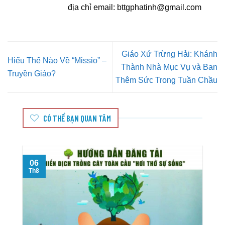
địa chỉ email:
bttgphatinh@gmail.com
Giáo Xứ Trừng Hải: Khánh
Hiểu Thế Nào Về “Missio” –
Thành Nhà Mục Vụ và Ban
Truyền Giáo?
Thêm Sức Trong Tuần Chầu
CÓ THỂ BẠN QUAN TÂM
06
T
Th8