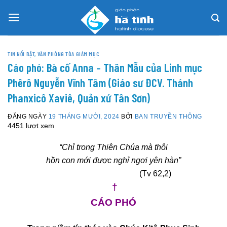
Skip
to
content
TIN NỔI BẬT
,
VĂN PHÒNG TÒA GIÁM MỤC
Cáo phó: Bà cố Anna – Thân Mẫu của Linh mục
Phêrô Nguyễn Vĩnh Tâm (Giáo sư ĐCV. Thánh
Phanxicô Xaviê, Quản xứ Tân Sơn)
ĐĂNG NGÀY
19 THÁNG MƯỜI, 2024
BỞI
BAN TRUYỀN THÔNG
4451 lượt xem
“Chỉ trong Thiên Chúa mà thôi
hồn con mới được nghỉ ngơi yên hàn”
(Tv 62,2)
†
CÁO PHÓ