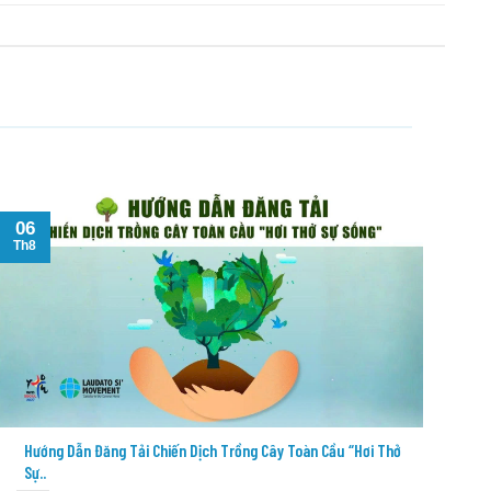
06
06
Th8
Th8
Hướng Dẫn Đăng Tải Chiến Dịch Trồng Cây Toàn Cầu “Hơi Thở
Đứ
Sự..