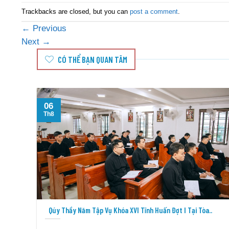
Trackbacks are closed, but you can
post a comment
.
←
Previous
Next
→
CÓ THỂ BẠN QUAN TÂM
06
Th8
Qúy Thầy Năm Tập Vụ Khóa XVI Tĩnh Huấn Đợt I Tại Tòa..