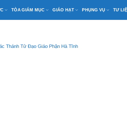
ỨC
TÒA GIÁM MỤC
GIÁO HẠT
PHỤNG VỤ
TƯ LI
ác Thánh Tử Đạo Giáo Phận Hà Tĩnh