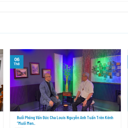
06
Th8
Buổi Phỏng Vấn Đức Cha Louis Nguyễn Anh Tuấn Trên Kênh
“Muối Men..