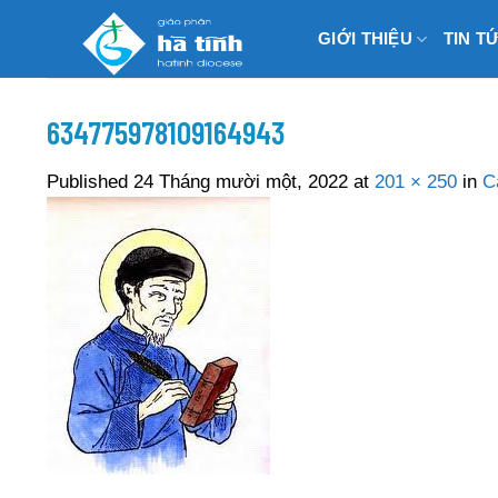
Skip
GIỚI THIỆU
TIN T
to
content
634775978109164943
Published
24 Tháng mười một, 2022
at
201 × 250
in
C