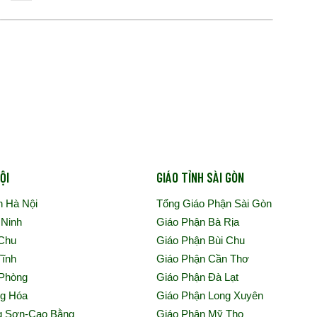
ỘI
GIÁO TỈNH SÀI GÒN
n Hà Nội
Tổng Giáo Phận Sài Gòn
 Ninh
Giáo Phận Bà Rịa
 Chu
Giáo Phận Bùi Chu
Tĩnh
Giáo Phận Cần Thơ
 Phòng
Giáo Phận Đà Lạt
ng Hóa
Giáo Phận Long Xuyên
g Sơn-Cao Bằng
Giáo Phận Mỹ Tho