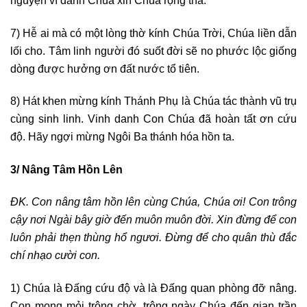
nguyện vì danh Chúa xin Chúa rộng tha.
7) Hễ ai mà có một lòng thờ kính Chúa Trời, Chúa liền dẫn
lối cho. Tâm linh người đó suốt đời sẽ no phước lộc giống
dòng được hưởng ơn đất nước tổ tiên.
8) Hát khen mừng kính Thánh Phụ là Chúa tác thành vũ trụ
cùng sinh linh. Vinh danh Con Chúa đã hoàn tất ơn cứu
độ. Hãy ngợi mừng Ngôi Ba thánh hóa hồn ta.
3/ Nâng Tâm Hồn Lên
ĐK. Con nâng tâm hồn lên cùng Chúa, Chúa ơi! Con trông
cậy nơi Ngài bây giờ đến muôn muôn đời. Xin đừng để con
luôn phải thẹn thùng hổ ngươi. Đừng để cho quân thù đắc
chí nhạo cười con.
1) Chúa là Đấng cứu độ và là Đấng quan phòng đỡ nâng.
Con mong mỏi trông chờ, trông ngày Chúa đến gian trần