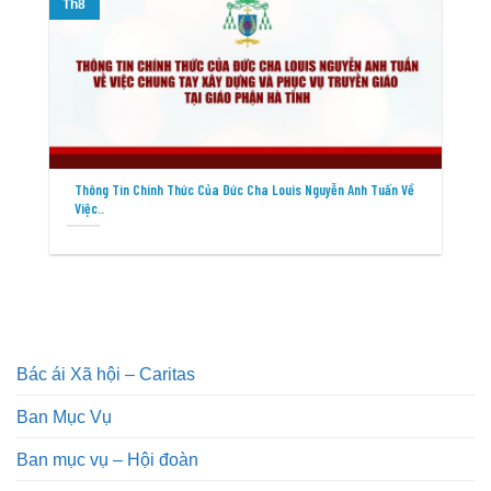
Th8
T
Thông Tin Chính Thức Của Đức Cha Louis Nguyễn Anh Tuấn Về
Việc..
Bác ái Xã hội – Caritas
Ban Mục Vụ
Ban mục vụ – Hội đoàn