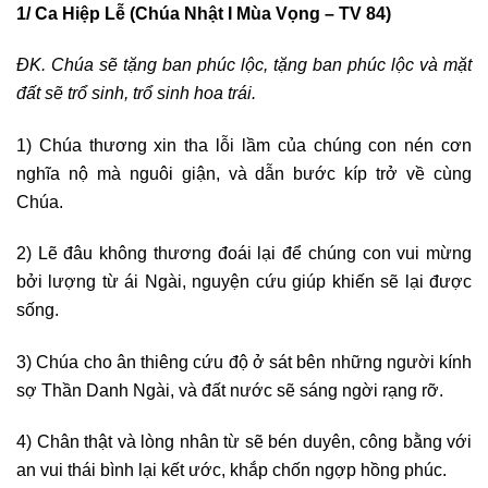
1/ Ca Hiệp Lễ (Chúa Nhật I Mùa Vọng – TV 84)
ĐK. Chúa sẽ tặng ban phúc lộc, tặng ban phúc lộc và mặt
đất sẽ trổ sinh, trổ sinh hoa trái.
1) Chúa thương xin tha lỗi lầm của chúng con nén cơn
nghĩa nộ mà nguôi giận, và dẫn bước kíp trở về cùng
Chúa.
2) Lẽ đâu không thương đoái lại để chúng con vui mừng
bởi lượng từ ái Ngài, nguyện cứu giúp khiến sẽ lại được
sống.
3) Chúa cho ân thiêng cứu độ ở sát bên những người kính
sợ Thần Danh Ngài, và đất nước sẽ sáng ngời rạng rỡ.
4) Chân thật và lòng nhân từ sẽ bén duyên, công bằng với
an vui thái bình lại kết ước, khắp chốn ngợp hồng phúc.