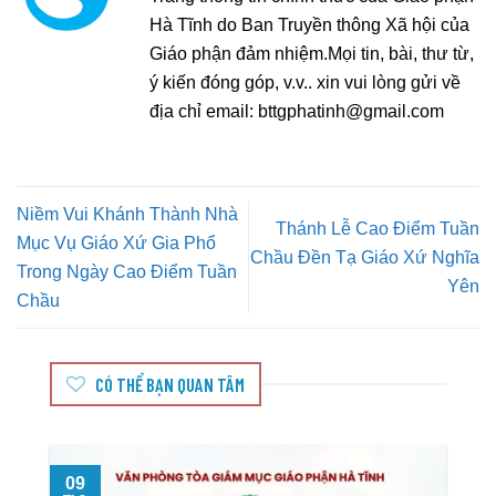
Hà Tĩnh do Ban Truyền thông Xã hội của
Giáo phận đảm nhiệm.Mọi tin, bài, thư từ,
ý kiến đóng góp, v.v.. xin vui lòng gửi về
địa chỉ email:
bttgphatinh@gmail.com
Niềm Vui Khánh Thành Nhà
Thánh Lễ Cao Điểm Tuần
Mục Vụ Giáo Xứ Gia Phổ
Chầu Đền Tạ Giáo Xứ Nghĩa
Trong Ngày Cao Điểm Tuần
Yên
Chầu
CÓ THỂ BẠN QUAN TÂM
09