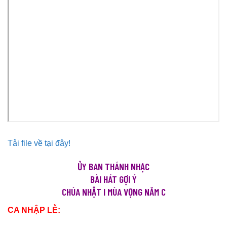
Tải file về tại đây!
ỦY BAN THÁNH NHẠC
BÀI HÁT GỢI Ý
CHÚA NHẬT I MÙA VỌNG NĂM C
CA NHẬP LỄ: