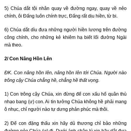
5) Chúa dắt tội nhân quay về đường ngay, quay về nẻo
chính, ôi Đấng luôn chính trực, Đấng rất dịu hiền, từ bi.
6) Chúa dắt dìu đưa những người hiền lương trên đường
công chính, cho những kẻ khiêm hạ biết lối đường Ngài
mà theo.
2/ Con Nâng Hồn Lên
ĐK. Con nâng hồn lên, nâng hồn lên tới Chúa. Người nào
trông cậy Chúa chẳng hề, chẳng hề thất vọng.
1) Con trông cậy Chúa, xin đừng để con xấu hổ quân thù
nhạo bang (ư) con. Ai tin tưởng Chúa không hề phải mang
ô nhục, chỉ người nào tự dưng phản phúc mà thôi.
2) Để con đặng thấu xin hãy dủ thương chỉ bảo những
đường nẻo Chúa (ư) đi. Dưới ánh chân lý xin hãy dắt đưa