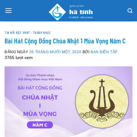
Skip
to
content
TIN NỔI BẬT
,
VHNT - THÁNH NHẠC
Bài Hát Cộng Đồng Chúa Nhật 1 Mùa Vọng Năm C
ĐĂNG NGÀY
26 THÁNG MƯỜI MỘT, 2024
BỞI
BAN BIÊN TẬP
3765 lượt xem