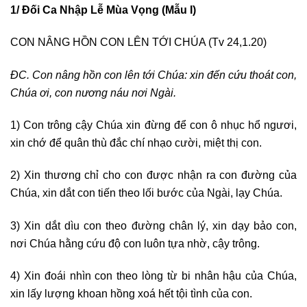
1/ Đối Ca Nhập Lễ Mùa Vọng (Mẫu I)
CON NÂNG HỒN CON LÊN TỚI CHÚA (Tv 24,1.20)
ĐC. Con nâng hồn con lên tới Chúa: xin đến cứu thoát con,
Chúa ơi, con nương náu nơi Ngài.
1) Con trông cậy Chúa xin đừng để con ô nhục hổ ngươi,
xin chớ để quân thù đắc chí nhạo cười, miệt thị con.
2) Xin thương chỉ cho con được nhận ra con đường của
Chúa, xin dắt con tiến theo lối bước của Ngài, lạy Chúa.
3) Xin dắt dìu con theo đường chân lý, xin dạy bảo con,
nơi Chúa hằng cứu độ con luôn tựa nhờ, cậy trông.
4) Xin đoái nhìn con theo lòng từ bi nhân hậu của Chúa,
xin lấy lượng khoan hồng xoá hết tội tình của con.