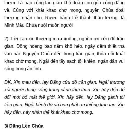
thơm. Là bao công lao gian khó đoàn con góp công dâng
về. Cùng với khát khao chờ mong, nguyện Chúa đoái
thương nhận cho. Rượu bánh trở thành thần lương, là
Mình Máu Chúa nuôi muôn người.
2) Trời cao xin thương mưa xuống, nguồn ơn cứu độ trần
gian. Đồng hoang bao năm khô héo, ngày đêm thiết tha
van nài. Nguyện Chúa đến trong trần gian, thỏa nỗi khát
khao chờ mong. Ngài đến tẩy sạch tội khiên, ngàn dân vui
sống trong ân tình.
ĐK. Xin mau đến, lạy Đấng cứu độ trần gian. Ngài thương
xót người đang sống trong cảnh lầm than. Xin hãy đến để
đổi mới bộ mặt thế giới. Xin hãy đến, lạy Đấng gánh tội
trần gian. Ngài bênh đỡ và ban phát ơn thiêng tràn lan. Xin
hãy đến, này nhân thế khát khao chờ mong.
3/ Dâng Lên Chúa