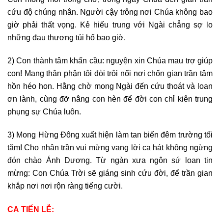
cứu độ chúng nhân. Người cậy trông nơi Chúa không bao
giờ phải thất vọng. Kẻ hiếu trung với Ngài chẳng sợ lo
những đau thương tủi hổ bao giờ.
2) Con thành tâm khấn cầu: nguyện xin Chúa mau trợ giúp
con! Mang thân phận tôi đòi trôi nổi nơi chốn gian trần tâm
hồn héo hon. Hằng chờ mong Ngài đến cứu thoát và loan
ơn lành, cùng đỡ nâng con hèn để đời con chỉ kiên trung
phụng sự Chúa luôn.
3) Mong Hừng Đông xuất hiện làm tan biến đêm trường tối
tăm! Cho nhân trần vui mừng vang lời ca hát không ngừng
đón chào Ánh Dương. Từ ngàn xưa ngôn sứ loan tin
mừng: Con Chúa Trời sẽ giáng sinh cứu đời, để trần gian
khắp nơi nơi rộn ràng tiếng cười.
CA
TIẾN LỄ: