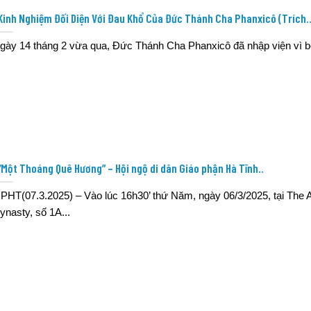
Kinh Nghiệm Đối Diện Với Đau Khổ Của Đức Thánh Cha Phanxicô (Trích.
gày 14 tháng 2 vừa qua, Đức Thánh Cha Phanxicô đã nhập viện vì bệ
“Một Thoáng Quê Hương” – Hội ngộ di dân Giáo phận Hà Tĩnh..
PHT(07.3.2025) – Vào lúc 16h30’ thứ Năm, ngày 06/3/2025, tại The 
ynasty, số 1A...