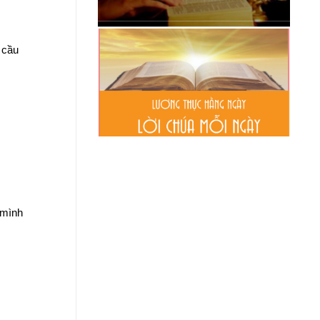
 cầu
mình