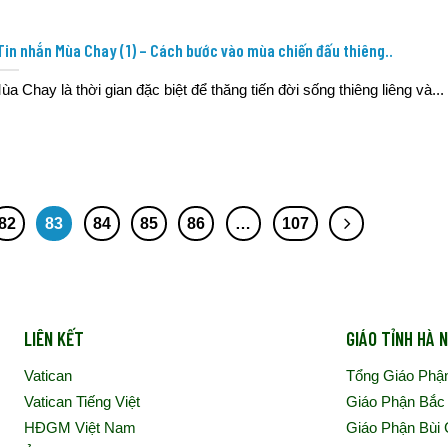
Tin nhắn Mùa Chay (1) – Cách bước vào mùa chiến đấu thiêng..
ùa Chay là thời gian đặc biệt để thăng tiến đời sống thiêng liêng và...
82
83
84
85
86
…
107
LIÊN KẾT
GIÁO TỈNH HÀ N
Vatican
Tổng Giáo Phậ
Vatican Tiếng Việt
Giáo Phận Bắc
HĐGM Việt Nam
Giáo Phận Bùi