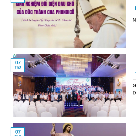
N
07
Th3
G
D
07