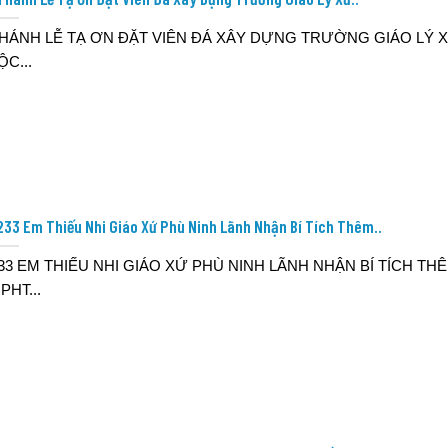
HÁNH LỄ TẠ ƠN ĐẶT VIÊN ĐÁ XÂY DỰNG TRƯỜNG GIÁO LÝ 
ỘC...
233 Em Thiếu Nhi Giáo Xứ Phù Ninh Lãnh Nhận Bí Tích Thêm..
33 EM THIẾU NHI GIÁO XỨ PHÙ NINH LÃNH NHẬN BÍ TÍCH TH
PHT...