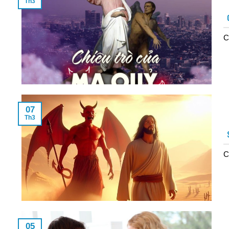
Th3
C
07
Th3
C
05