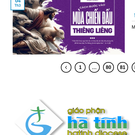
04
Th3
M
1
…
80
81