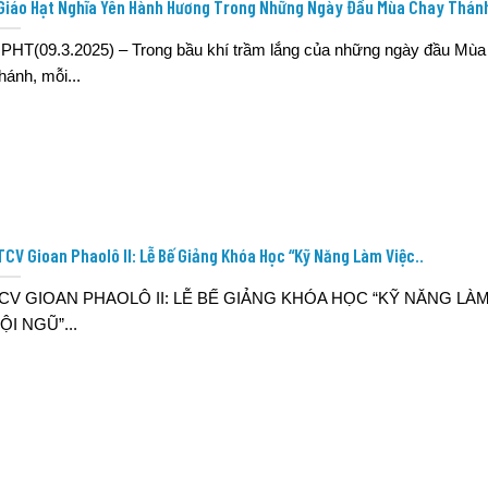
Giáo Hạt Nghĩa Yên Hành Hương Trong Những Ngày Đầu Mùa Chay Thán
PHT(09.3.2025) – Trong bầu khí trầm lắng của những ngày đầu Mù
hánh, mỗi...
TCV Gioan Phaolô II: Lễ Bế Giảng Khóa Học “Kỹ Năng Làm Việc..
CV GIOAN PHAOLÔ II: LỄ BẾ GIẢNG KHÓA HỌC “KỸ NĂNG LÀM
ỘI NGŨ”...