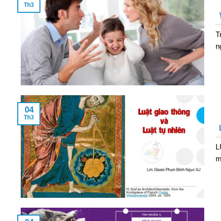
Th3
T
n
04
Th3
L
m