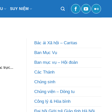
ỆU
SUY NIỆM
Bác ái Xã hội – Caritas
Ban Mục Vụ
Ban mục vụ – Hội đoàn
 trực...
Các Thánh
Chủng sinh
Chủng viện – Dòng tu
Công lý & Hòa bình
Đại hội Giới trẻ Giáo tỉnh Hà Nội