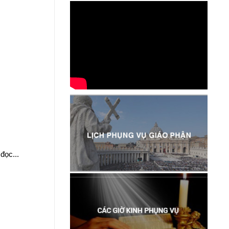
.
đọc...