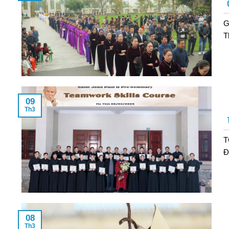
G
T
09
Th3
T
Đ
08
Th3