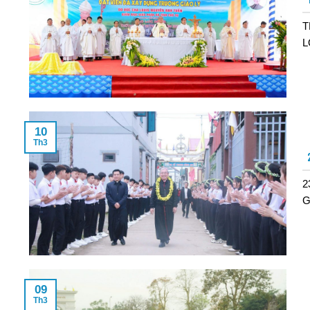
T
L
10
Th3
2
G
09
Th3