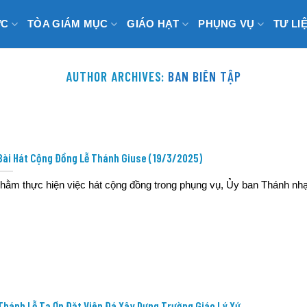
ỨC
TÒA GIÁM MỤC
GIÁO HẠT
PHỤNG VỤ
TƯ LI
AUTHOR ARCHIVES:
BAN BIÊN TẬP
Bài Hát Cộng Đồng Lễ Thánh Giuse (19/3/2025)
hằm thực hiện việc hát cộng đồng trong phụng vụ, Ủy ban Thánh nhạc
Thánh Lễ Tạ Ơn Đặt Viên Đá Xây Dựng Trường Giáo Lý Xứ..