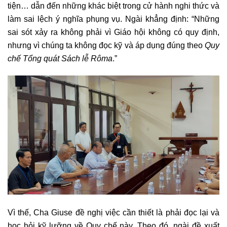
tiện… dẫn đến những khác biệt trong cử hành nghi thức và
làm sai lệch ý nghĩa phụng vụ. Ngài khẳng định: “Những
sai sót xảy ra không phải vì Giáo hội không có quy định,
nhưng vì chúng ta không đọc kỹ và áp dụng đúng theo
Quy
chế Tổng quát Sách lễ Rôma
.”
Vì thế, Cha Giuse đề nghị việc cần thiết là phải đọc lại và
học hỏi kỹ lưỡng về Quy chế này. Theo đó, ngài đề xuất