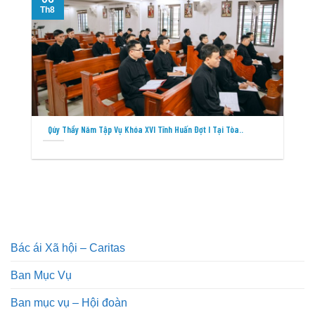
Th8
T
Qúy Thầy Năm Tập Vụ Khóa XVI Tĩnh Huấn Đợt I Tại Tòa..
Bác ái Xã hội – Caritas
Ban Mục Vụ
Ban mục vụ – Hội đoàn