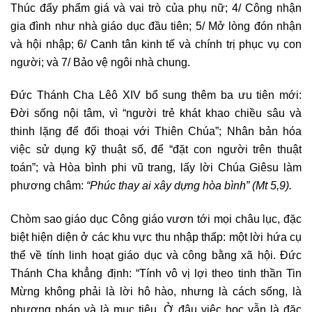
Thúc đẩy phẩm giá và vai trò của phụ nữ; 4/ Công nhận
gia đình như nhà giáo dục đầu tiên; 5/ Mở lòng đón nhận
và hội nhập; 6/ Canh tân kinh tế và chính trị phục vụ con
người; và 7/ Bảo vệ ngôi nhà chung.
Đức Thánh Cha Lêô XIV bổ sung thêm ba ưu tiên mới:
Đời sống nội tâm, vì “người trẻ khát khao chiều sâu và
thinh lặng để đối thoại với Thiên Chúa”; Nhân bản hóa
việc sử dụng kỹ thuật số, để “đặt con người trên thuật
toán”; và Hòa bình phi vũ trang, lấy lời Chúa Giêsu làm
phương châm:
“Phúc thay ai xây dựng hòa bình” (Mt 5,9).
Chòm sao giáo dục Công giáo vươn tới mọi châu lục, đặc
biệt hiện diện ở các khu vực thu nhập thấp: một lời hứa cụ
thể về tính linh hoạt giáo dục và công bằng xã hội. Đức
Thánh Cha khẳng định: “Tính vô vị lợi theo tinh thần Tin
Mừng không phải là lời hô hào, nhưng là cách sống, là
phương pháp và là mục tiêu. Ở đâu việc học vẫn là đặc