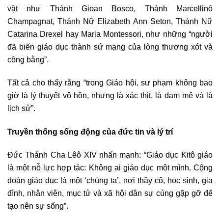
vật như Thánh Gioan Bosco, Thánh Marcellinô
Champagnat, Thánh Nữ Elizabeth Ann Seton, Thánh Nữ
Catarina Drexel hay Maria Montessori, như những “người
đã biến giáo dục thành sứ mạng của lòng thương xót và
công bằng”.
Tất cả cho thấy rằng “trong Giáo hội, sư phạm không bao
giờ là lý thuyết vô hồn, nhưng là xác thịt, là đam mê và là
lịch sử”.
Truyền thống sống động của đức tin và lý trí
Đức Thánh Cha Lêô XIV nhấn mạnh: “Giáo dục Kitô giáo
là một nỗ lực hợp tác: Không ai giáo dục một mình. Cộng
đoàn giáo dục là một ‘chúng ta’, nơi thầy cô, học sinh, gia
đình, nhân viên, mục tử và xã hội dân sự cùng gặp gỡ để
tạo nên sự sống”.