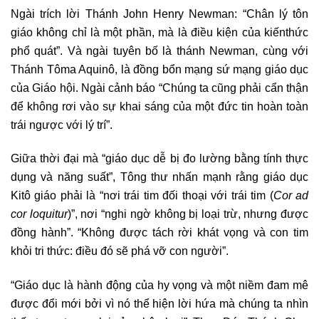
Ngài trích lời Thánh John Henry Newman: “Chân lý tôn
giáo không chỉ là một phần, mà là điều kiện của kiến​​thức
phổ quát”. Và ngài tuyên bố là thánh Newman, cùng với
Thánh Tôma Aquinô, là đồng bổn mạng sứ mạng giáo dục
của Giáo hội. Ngài cảnh báo “Chúng ta cũng phải cẩn thận
để không rơi vào sự khai sáng của một đức tin hoàn toàn
trái ngược với lý trí”.
Giữa thời đại mà “giáo dục dễ bị đo lường bằng tính thực
dụng và năng suất”, Tông thư nhấn mạnh rằng giáo dục
Kitô giáo phải là “nơi trái tim đối thoại với trái tim (
Cor ad
cor loquitur
)”, nơi “nghi ngờ không bị loại trừ, nhưng được
đồng hành”. “Không được tách rời khát vọng và con tim
khỏi tri thức: điều đó sẽ phá vỡ con người”.
“Giáo dục là hành động của hy vọng và một niềm đam mê
được đổi mới bởi vì nó thể hiện lời hứa mà chúng ta nhìn