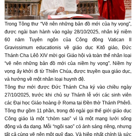
Trong Tông thư “Vẽ nên những bản đồ mới của hy vọng”,
được ngài ban hành vào ngày 28/10/2025, nhân kỷ niệm
60 năm Tuyên ngôn của Công đồng Vatican II
Gravissimum educationis về giáo dục Kitô giáo, Đức
Thánh Cha Lêô XIV mời gọi Giáo hội và toàn thể nhân loại
“vẽ nên những bản đồ mới của niềm hy vọng”. Niềm hy
vọng ấy khởi đi từ Thiên Chúa, được truyền qua giáo dục,
và hướng về một nhân loại huynh đệ.
Tông thư mới được Đức Thánh Cha ký vào chiều ngày
27/10/2025, trước khi chủ sự Thánh lễ với các sinh viên
các Đại học Giáo hoàng ở Roma tại Đền thờ Thánh Phêrô.
Tông thư gồm 11 phần, trong đó ngài gọi thế giới giáo dục
Công giáo là một “chòm sao” vì là một mạng lưới sống
động và đa dạng. Mỗi “ngôi sao” có ánh sáng riêng, nhưng
tất cả cùng vẽ nên một quỹ đạo. Và hiệp nhất chính là sức