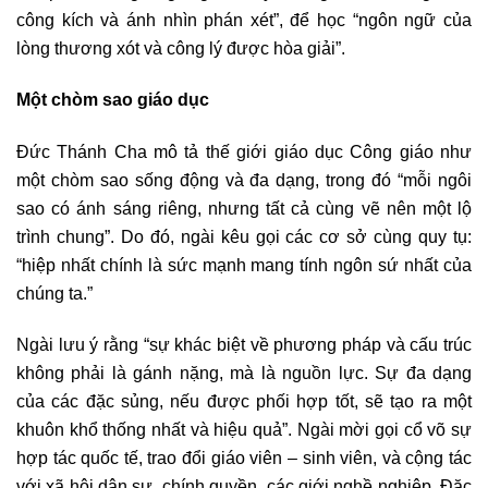
công kích và ánh nhìn phán xét”, để học “ngôn ngữ của
lòng thương xót và công lý được hòa giải”.
Một chòm sao giáo dục
Đức Thánh Cha mô tả thế giới giáo dục Công giáo như
một chòm sao sống động và đa dạng, trong đó “mỗi ngôi
sao có ánh sáng riêng, nhưng tất cả cùng vẽ nên một lộ
trình chung”. Do đó, ngài kêu gọi các cơ sở cùng quy tụ:
“hiệp nhất chính là sức mạnh mang tính ngôn sứ nhất của
chúng ta.”
Ngài lưu ý rằng “sự khác biệt về phương pháp và cấu trúc
không phải là gánh nặng, mà là nguồn lực. Sự đa dạng
của các đặc sủng, nếu được phối hợp tốt, sẽ tạo ra một
khuôn khổ thống nhất và hiệu quả”. Ngài mời gọi cổ võ sự
hợp tác quốc tế, trao đổi giáo viên – sinh viên, và cộng tác
với xã hội dân sự, chính quyền, các giới nghề nghiệp. Đặc