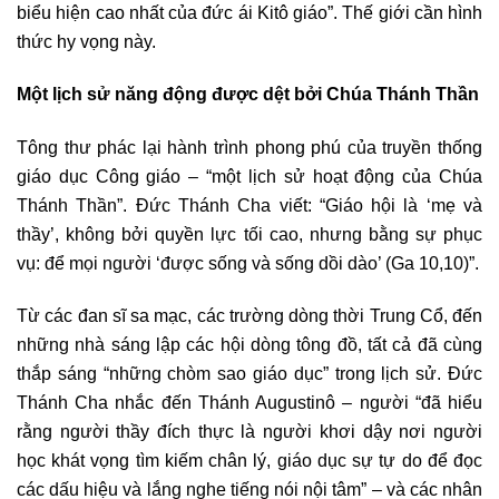
biểu hiện cao nhất của đức ái Kitô giáo”. Thế giới cần hình
thức hy vọng này.
Một lịch sử năng động được dệt bởi Chúa Thánh Thần
Tông thư phác lại hành trình phong phú của truyền thống
giáo dục Công giáo – “một lịch sử hoạt động của Chúa
Thánh Thần”. Đức Thánh Cha viết: “Giáo hội là ‘mẹ và
thầy’, không bởi quyền lực tối cao, nhưng bằng sự phục
vụ: để mọi người ‘được sống và sống dồi dào’ (Ga 10,10)”.
Từ các đan sĩ sa mạc, các trường dòng thời Trung Cổ, đến
những nhà sáng lập các hội dòng tông đồ, tất cả đã cùng
thắp sáng “những chòm sao giáo dục” trong lịch sử. Đức
Thánh Cha nhắc đến Thánh Augustinô – người “đã hiểu
rằng người thầy đích thực là người khơi dậy nơi người
học khát vọng tìm kiếm chân lý, giáo dục sự tự do để đọc
các dấu hiệu và lắng nghe tiếng nói nội tâm” – và các nhân