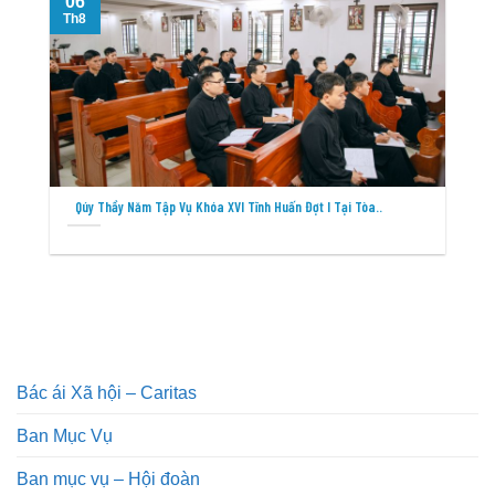
06
Th8
T
Qúy Thầy Năm Tập Vụ Khóa XVI Tĩnh Huấn Đợt I Tại Tòa..
Bác ái Xã hội – Caritas
Ban Mục Vụ
Ban mục vụ – Hội đoàn