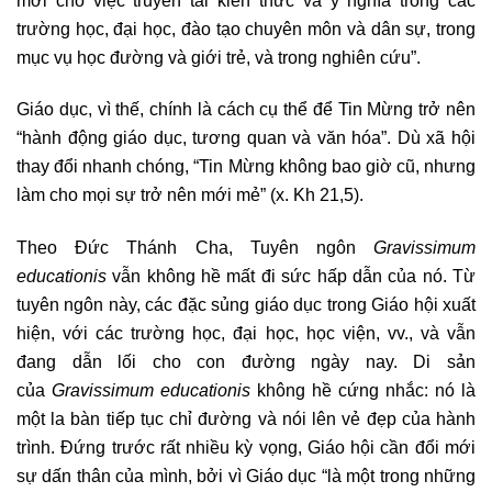
trường học, đại học, đào tạo chuyên môn và dân sự, trong
mục vụ học đường và giới trẻ, và trong nghiên cứu”.
Giáo dục, vì thế, chính là cách cụ thể để Tin Mừng trở nên
“hành động giáo dục, tương quan và văn hóa”. Dù xã hội
thay đổi nhanh chóng, “Tin Mừng không bao giờ cũ, nhưng
làm cho mọi sự trở nên mới mẻ” (x. Kh 21,5).
Theo Đức Thánh Cha, Tuyên ngôn
Gravissimum
educationis
vẫn không hề mất đi sức hấp dẫn của nó. Từ
tuyên ngôn này, các đặc sủng giáo dục trong Giáo hội xuất
hiện, với các trường học, đại học, học viện, vv., và vẫn
đang dẫn lối cho con đường ngày nay. Di sản
của
Gravissimum educationis
không hề cứng nhắc: nó là
một la bàn tiếp tục chỉ đường và nói lên vẻ đẹp của hành
trình. Đứng trước rất nhiều kỳ vọng, Giáo hội cần đổi mới
sự dấn thân của mình, bởi vì Giáo dục “là một trong những