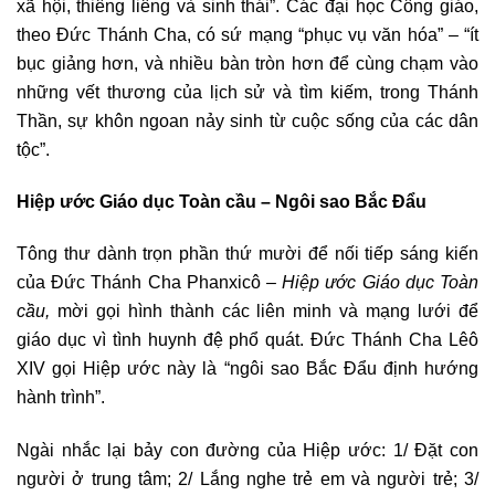
xã hội, thiêng liêng và sinh thái”. Các đại học Công giáo,
theo Đức Thánh Cha, có sứ mạng “phục vụ văn hóa” – “ít
bục giảng hơn, và nhiều bàn tròn hơn để cùng chạm vào
những vết thương của lịch sử và tìm kiếm, trong Thánh
Thần, sự khôn ngoan nảy sinh từ cuộc sống của các dân
tộc”.
Hiệp ước Giáo dục Toàn cầu – Ngôi sao Bắc Đẩu
Tông thư dành trọn phần thứ mười để nối tiếp sáng kiến
của Đức Thánh Cha Phanxicô –
Hiệp ước Giáo dục Toàn
cầu,
mời gọi hình thành các liên minh và mạng lưới để
giáo dục vì tình huynh đệ phổ quát. Đức Thánh Cha Lêô
XIV gọi Hiệp ước này là “ngôi sao Bắc Đẩu định hướng
hành trình”.
Ngài nhắc lại bảy con đường của Hiệp ước: 1/ Đặt con
người ở trung tâm; 2/ Lắng nghe trẻ em và người trẻ; 3/