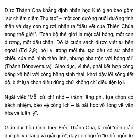
Đức Thánh Cha khẳng định nhân học Kitô giáo bao gồm
“sự chiêm niệm Thụ tạo” – một con đường nuôi dưỡng tinh
thần và dạy con người nhận ra “dấu vết của Thiên Chúa
trong thế giới”. “Toàn bộ thế giới là một cái bóng, một con
đường, một dấu chân. Đó là cuốn sách được viết từ bên
ngoài (Ed 2,9), bởi vì trong mỗi thụ tạo đều có sự phản
chiếu của mô hình thần linh, nhưng pha trộn với bóng tối”
(Thánh Bônaventura). Giáo dục, vì thế, phải kết hợp công
bằng xã hội với công bằng sinh thái, khơi dậy lối sống tiết
độ, biết lựa chọn điều đúng chứ không chỉ điều tiện lợi.
Ngài viết: “Mỗi cử chỉ nhỏ – tránh lãng phí, lựa chọn có
trách nhiệm, bảo vệ công ích – là bài học vỡ lòng về văn
hóa và luân lý”.
Giáo dục hòa bình, theo Đức Thánh Cha, là một “nền giáo
dục phi vũ trang và giải giới”, dạy con người “từ bỏ ngôn từ