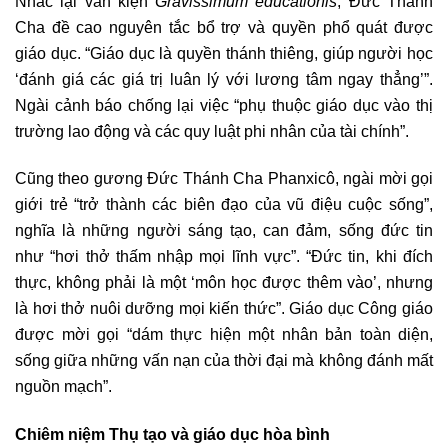
Nhắc lại văn kiện
Gravissimum educationis
, Đức Thánh
Cha đề cao nguyên tắc bổ trợ và quyền phổ quát được
giáo dục. “Giáo dục là quyền thánh thiêng, giúp người học
‘đánh giá các giá trị luân lý với lương tâm ngay thẳng’”.
Ngài cảnh báo chống lại việc “phụ thuộc giáo dục vào thị
trường lao động và các quy luật phi nhân của tài chính”.
Cũng theo gương Đức Thánh Cha Phanxicô, ngài mời gọi
giới trẻ “trở thành các biên đạo của vũ điệu cuộc sống”,
nghĩa là những người sáng tạo, can đảm, sống đức tin
như “hơi thở thấm nhập mọi lĩnh vực”. “Đức tin, khi đích
thực, không phải là một ‘môn học được thêm vào’, nhưng
là hơi thở nuôi dưỡng mọi kiến thức”. Giáo dục Công giáo
được mời gọi “dám thực hiện một nhân bản toàn diện,
sống giữa những vấn nạn của thời đại mà không đánh mất
nguồn mạch”.
Chiêm niệm Thụ tạo và giáo dục hòa bình