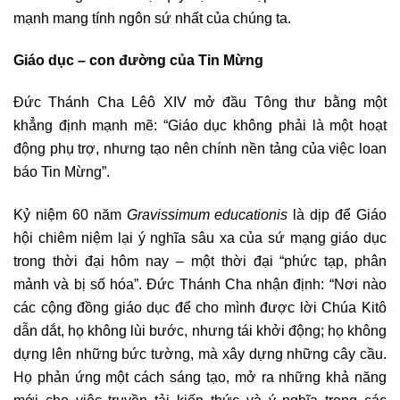
mạnh mang tính ngôn sứ nhất của chúng ta.
Giáo dục – con đường của Tin Mừng
Đức Thánh Cha Lêô XIV mở đầu Tông thư bằng một
khẳng định mạnh mẽ: “Giáo dục không phải là một hoạt
động phụ trợ, nhưng tạo nên chính nền tảng của việc loan
báo Tin Mừng”.
Kỷ niệm 60 năm
Gravissimum educationis
là dịp để Giáo
hội chiêm niệm lại ý nghĩa sâu xa của sứ mạng giáo dục
trong thời đại hôm nay – một thời đại “phức tạp, phân
mảnh và bị số hóa”. Đức Thánh Cha nhận định: “Nơi nào
các cộng đồng giáo dục để cho mình được lời Chúa Kitô
dẫn dắt, họ không lùi bước, nhưng tái khởi động; họ không
dựng lên những bức tường, mà xây dựng những cây cầu.
Họ phản ứng một cách sáng tạo, mở ra những khả năng
mới cho việc truyền tải kiến ​​thức và ý nghĩa trong các