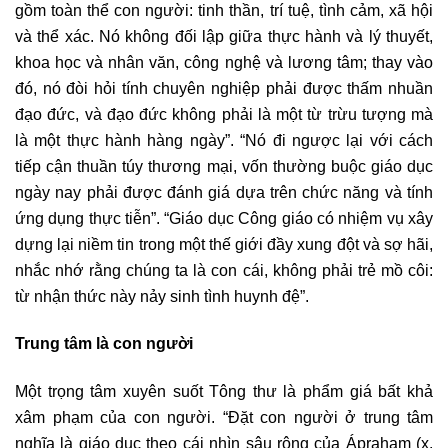
gồm toàn thể con người: tinh thần, trí tuệ, tình cảm, xã hội
và thể xác. Nó không đối lập giữa thực hành và lý thuyết,
khoa học và nhân văn, công nghệ và lương tâm; thay vào
đó, nó đòi hỏi tính chuyên nghiệp phải được thấm nhuần
đạo đức, và đạo đức không phải là một từ trừu tượng mà
là một thực hành hàng ngày”. “Nó đi ngược lại với cách
tiếp cận thuần túy thương mại, vốn thường buộc giáo dục
ngày nay phải được đánh giá dựa trên chức năng và tính
ứng dụng thực tiễn”. “Giáo dục Công giáo có nhiệm vụ xây
dựng lại niềm tin trong một thế giới đầy xung đột và sợ hãi,
nhắc nhớ rằng chúng ta là con cái, không phải trẻ mồ côi:
từ nhận thức này nảy sinh tình huynh đệ”.
Trung tâm là con người
Một trọng tâm xuyên suốt Tông thư là phẩm giá bất khả
xâm phạm của con người. “Đặt con người ở trung tâm
nghĩa là giáo dục theo cái nhìn sâu rộng của Ápraham (x.