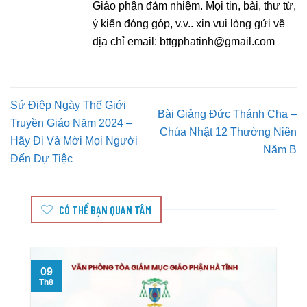
Giáo phận đảm nhiệm. Mọi tin, bài, thư từ,
ý kiến đóng góp, v.v.. xin vui lòng gửi về
địa chỉ email:
bttgphatinh@gmail.com
Sứ Điệp Ngày Thế Giới
Bài Giảng Đức Thánh Cha –
Truyền Giáo Năm 2024 –
Chúa Nhật 12 Thường Niên
Hãy Đi Và Mời Mọi Người
Năm B
Đến Dự Tiệc
CÓ THỂ BẠN QUAN TÂM
09
Th8
T