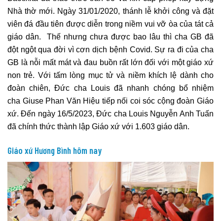
Nhà thờ mới. Ngày 31/01/2020, thánh lễ khởi công và đặt
viên đá đầu tiên được diễn trong niềm vui vỡ òa của tát cả
giáo dân. Thế nhưng chưa được bao lâu thì cha GB đã
đột ngột qua đời vì cơn dịch bệnh Covid. Sự ra đi của cha
GB là nỗi mất mát và đau buồn rất lớn đối với một giáo xứ
non trẻ. Với tấm lòng mục tử và niềm khích lệ dành cho
đoàn chiên, Đức cha Louis đã nhanh chóng bổ nhiệm
cha Giuse Phan Văn Hiệu tiếp nối coi sóc cộng đoàn Giáo
xứ. Đến ngày 16/5/2023, Đức cha Louis Nguyễn Anh Tuấn
đã chính thức thành lập Giáo xứ với 1.603 giáo dân.
Giáo xứ Hương Bình hôm nay