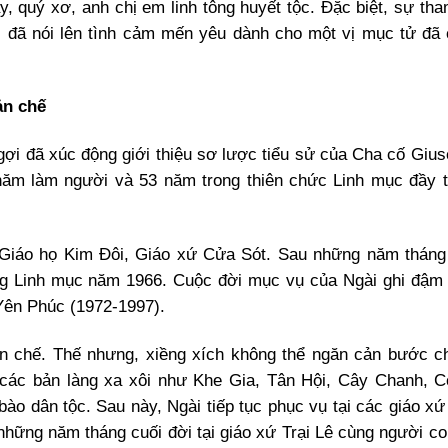
y, quý xơ, anh chị em linh tông huyết tộc. Đặc biệt, sự th
 đã nói lên tình cảm mến yêu dành cho một vị mục tử đã 
ản chế
i đã xúc động giới thiệu sơ lược tiểu sử của Cha cố Gius
 năm làm người và 53 năm trong thiên chức Linh mục đầy 
Giáo họ Kim Đôi, Giáo xứ Cửa Sót. Sau những năm tháng 
ng Linh mục năm 1966. Cuộc đời mục vụ của Ngài ghi đậm 
Yên Phúc (1972-1997).
ản chế. Thế nhưng, xiềng xích không thể ngăn cản bước c
ận các bản làng xa xôi như Khe Gia, Tân Hội, Cây Chanh, 
 dân tộc. Sau này, Ngài tiếp tục phục vụ tại các giáo xứ
hững năm tháng cuối đời tại giáo xứ Trại Lê cùng người con