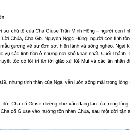
ền
ới sự chủ tế của Cha Giuse Trần Minh Hồng – người con lin
ẻ Lời Chúa, Cha Gb. Nguyễn Ngọc Hùng- người con linh tô
 mẫu gương về sự đơn sơ, hiền lành và sống nghèo. Ngài 
 vụ các linh hồn ở những nơi khó khăn nhất. Cuối Thánh l
uyết tộc có lời tri ân tới giáo xứ Kẻ Mui và các ân nhân đ
9, nhưng tinh thần của Ngài vẫn luôn sống mãi trong lòng 
ộc đời Cha cố Giuse dường như vẫn đang lan tỏa trong lòng
Cha cố Giuse vào hưởng tôn nhan Chúa, sau một đời tận t