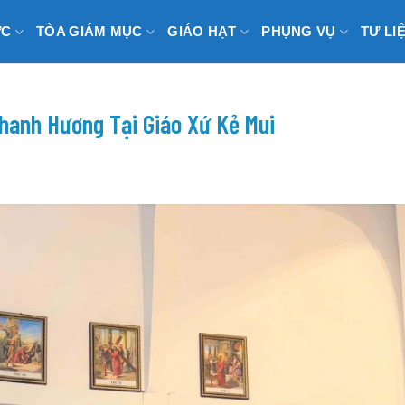
ỨC
TÒA GIÁM MỤC
GIÁO HẠT
PHỤNG VỤ
TƯ LI
hanh Hương Tại Giáo Xứ Kẻ Mui