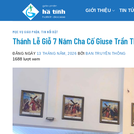
Skip
GIỚI THIỆU
TIN T
to
content
MỤC VỤ GIÁO PHẬN
,
TIN NỔI BẬT
Thánh Lễ Giỗ 7 Năm Cha Cố Giuse Trần T
ĐĂNG NGÀY
13 THÁNG NĂM, 2026
BỞI
BAN TRUYỀN THÔNG
1688 lượt xem