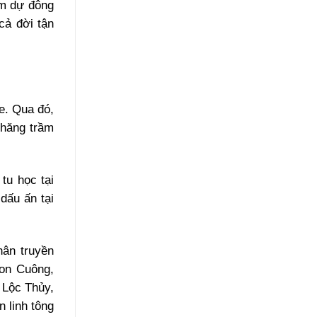
am dự đông
cả đời tận
e. Qua đó,
thăng trầm
tu học tại
dấu ấn tại
hân truyền
Con Cuông,
 Lộc Thủy,
 linh tông