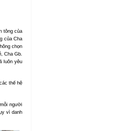
h tông của
ng của Cha
không chọn
ễ, Cha Gb.
ã luôn yêu
các thế hệ
 mỗi người
ụy vì danh