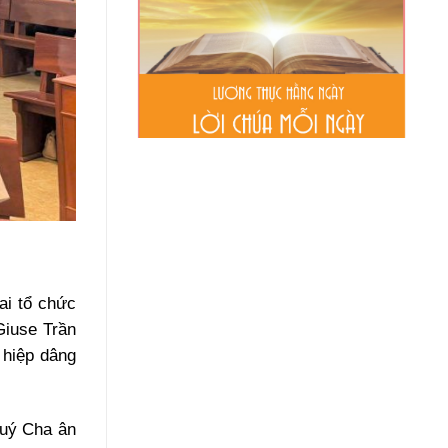
ai tổ chức
Giuse Trần
 hiệp dâng
quý Cha ân