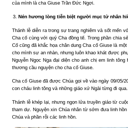
của mình là cha Giuse Trần Đức Ngợi.
Nén hương lòng tiễn biệt người mục tử nhân hi
Thánh lễ diễn ra trong sự trang nghiêm và sốt mến v
Cha cố cùng với quý Cha đồng tế. Trong phần chia s
Cố cũng đã khắc họa chân dung Cha cố Giuse là một
cho mình sự an nhàn, nhưng luôn khao khát được phục
Nguyễn Ngọc Nga đại diện cho anh chị em linh tông h
thương cầu nguyện cho cha cố Giuse.
Cha cố Giuse đã được Chúa gọi về vào ngày 09/05/201
con cháu linh tông và những giáo xứ Ngài từng đi qua.
Thánh lễ khép lại, nhưng ngọn lửa truyền giáo từ cu
tham dự. Nguyện xin Chúa nhân từ sớm đưa linh hồn 
Chúa và phần rỗi các linh hồn.