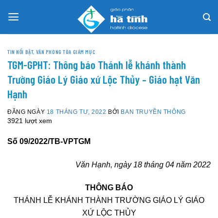
Skip
to
content
TIN NỔI BẬT
,
VĂN PHÒNG TÒA GIÁM MỤC
TGM-GPHT: Thông báo Thánh lễ khánh thành
Trường Giáo Lý Giáo xứ Lộc Thủy – Giáo hạt Văn
Hạnh
ĐĂNG NGÀY
18 THÁNG TƯ, 2022
BỞI
BAN TRUYỀN THÔNG
3921 lượt xem
Số 09/2022/TB-VPTGM
Văn Hạnh, ngày 18 tháng 04 năm 2022
THÔNG BÁO
THÁNH LỄ KHÁNH THÀNH TRƯỜNG GIÁO LÝ GIÁO
XỨ LỘC THỦY