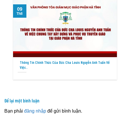
09
Th8
T
Thông Tin Chính Thức Của Đức Cha Louis Nguyễn Anh Tuấn Về
Việc..
Để lại một bình luận
Bạn phải
đăng nhập
để gửi bình luận.