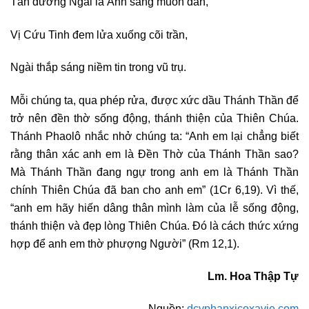
Tán dương Ngài là Ánh sáng muôn dân,
Vị Cứu Tinh đem lửa xuống cõi trần,
Ngài thắp sáng niềm tin trong vũ trụ.
Mỗi chúng ta, qua phép rửa, được xức dầu Thánh Thần để
trở nên đền thờ sống động, thánh thiện của Thiên Chúa.
Thánh Phaolô nhắc nhở chúng ta: “Anh em lại chẳng biết
rằng thân xác anh em là Đền Thờ của Thánh Thần sao?
Mà Thánh Thần đang ngự trong anh em là Thánh Thần
chính Thiên Chúa đã ban cho anh em” (1Cr 6,19). Vì thế,
“anh em hãy hiến dâng thân mình làm của lễ sống động,
thánh thiện và đẹp lòng Thiên Chúa. Đó là cách thức xứng
hợp để anh em thờ phượng Người” (Rm 12,1).
Lm. Hoa Thập Tự
Nguồn:
dcvphanxicoxavie.com