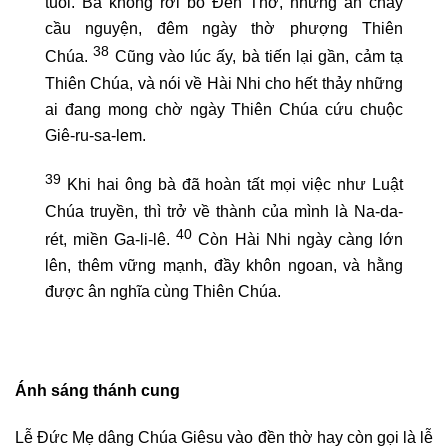
tuổi. Bà không rời bỏ Đền Thờ, những ăn chay
cầu nguyện, đêm ngày thờ phượng Thiên
38
Chúa.
Cũng vào lúc ấy, bà tiến lại gần, cảm tạ
Thiên Chúa, và nói về Hài Nhi cho hết thảy những
ai đang mong chờ ngày Thiên Chúa cứu chuộc
Giê-ru-sa-lem.
39
Khi hai ông bà đã hoàn tất mọi việc như Luật
Chúa truyền, thì trở về thành của mình là Na-da-
40
rét, miền Ga-li-lê.
Còn Hài Nhi ngày càng lớn
lên, thêm vững mạnh, đầy khôn ngoan, và hằng
được ân nghĩa cùng Thiên Chúa.
Ánh sáng thánh cung
Lễ Đức Mẹ dâng Chúa Giêsu vào đền thờ hay còn gọi là lễ