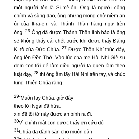
một người tên là Si-mê-ôn. Ông là người công
chính và sùng đạo, ông những mong chờ niềm an
ủi của Ít-ra-en, và Thánh Thần hằng ngự trên
26
ông.
Ông đã được Thánh Thần linh báo là ông
sẽ không thấy cái chết trước khi được thấy Đấng
27
Ki-tô của Đức Chúa.
Được Thần Khí thúc đẩy,
ông lên Đền Thờ. Vào lúc cha mẹ Hài Nhi Giê-su
đem con tới để làm điều người ta quen làm theo
28
luật dạy,
thì ông ẵm lấy Hài Nhi trên tay, và chúc
tụng Thiên Chúa rằng :
29
“Muôn lạy Chúa, giờ đây
theo lời Ngài đã hứa,
xin để tôi tớ này được an bình ra đi.
30
Vì chính mắt con được thấy ơn cứu độ
31
Chúa đã dành sẵn cho muôn dân :
32