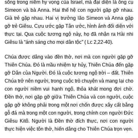
sống trong niềm hy vọng của Israel, mà đại diện là ông cụ
Simeon và bà Anna. Hai thế hệ con người gặp gỡ nhau.
Già trẻ gặp nhau. Hai vị trưởng lão Simeon và Anna gặp
gỡ trẻ Giêsu. Cựu ước gặp Tân ước, hình ảnh đối diện với
thực tại. Qua cuộc tương ngộ này, họ đã nhận ra Hài nhi
Giêsu là “ánh sáng cho mọi dân tộc” ( Lc 2,22-40).
Chúa được dâng vào đền thờ, nơi mà con người gặp gỡ
Thiên Chúa. Đó là mầu nhiệm tự hủy, Thiên Chúa đến gặp
gỡ Dân của Người. Đó là cuộc tương ngộ trời – đất. Thiên
Chúa trở nên người, trong cuộc trò chuyện và mang lại cho
con người niềm vui hạnh ngộ, thỏa khát mong đợi chờ.
Đền thờ, nơi gặp gỡ giữa Thiên Chúa và con người, cuộc
gặp gỡ không phải trong một nơi chốn được xây cất bằng
gỗ đá mà trong một con người, trong chính con người Đức
Giêsu Kitô. Người là Đền thờ đích thực, nơi con người
thực hiện việc tôn thờ, hiến dâng cho Thiên Chúa trọn vẹn.