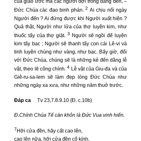
của giao ước mà các ngươi đợi trông đang đến, –
2
Đức Chúa các đạo binh phán.
Ai chịu nổi ngày
Người đến ? Ai đứng được khi Người xuất hiện ?
Quả thật, Người như lửa của thợ luyện kim, như
3
thuốc tẩy của thợ giặt.
Người sẽ ngồi để luyện
kim tẩy bạc ; Người sẽ thanh tẩy con cái Lê-vi và
tinh luyện chúng như vàng, như bạc. Bấy giờ, đối
với Đức Chúa, chúng sẽ là những kẻ đến dâng lễ
4
vật, theo lẽ công chính.
Lễ vật của Giu-đa và của
Giê-ru-sa-lem sẽ làm đẹp lòng Đức Chúa như
những ngày xa xưa, như những năm thuở trước.
Đáp ca
Tv 23,7.8.9.10 (Đ. c.10b)
Đ.Chính Chúa Tể càn khôn là Đức Vua vinh hiển.
7
Hỡi cửa đền, hãy cất cao lên,
cao lên nữa, hỡi cửa đền cổ kính,