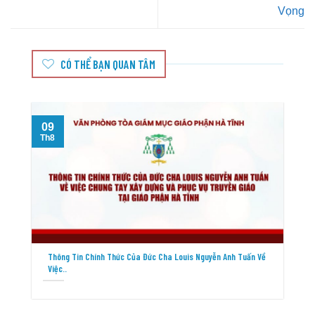
Vọng
CÓ THỂ BẠN QUAN TÂM
09
Th8
T
Thông Tin Chính Thức Của Đức Cha Louis Nguyễn Anh Tuấn Về
Việc..