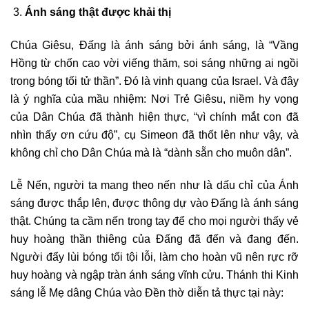
Ánh sáng thật được khải thị
Chúa Giêsu, Đấng là ánh sáng bởi ánh sáng, là “Vầng
Hồng từ chốn cao vời viếng thăm, soi sáng những ai ngồi
trong bóng tối tử thần”. Đó là vinh quang của Israel. Và đây
là ý nghĩa của mầu nhiệm: Nơi Trẻ Giêsu, niềm hy vọng
của Dân Chúa đã thành hiện thực, “vì chính mắt con đã
nhìn thấy ơn cứu độ”, cụ Simeon đã thốt lên như vậy, và
không chỉ cho Dân Chúa mà là “dành sẵn cho muôn dân”.
Lễ Nến, người ta mang theo nến như là dấu chỉ của Ánh
sáng được thắp lên, được thông dự vào Đấng là ánh sáng
thật. Chúng ta cầm nến trong tay để cho mọi người thấy vẻ
huy hoàng thần thiêng của Đấng đã đến và đang đến.
Người đẩy lùi bóng tối tội lỗi, làm cho hoàn vũ nên rực rỡ
huy hoàng và ngập tràn ánh sáng vĩnh cửu. Thánh thi Kinh
sáng lễ Mẹ dâng Chúa vào Đền thờ diễn tả thực tại này: