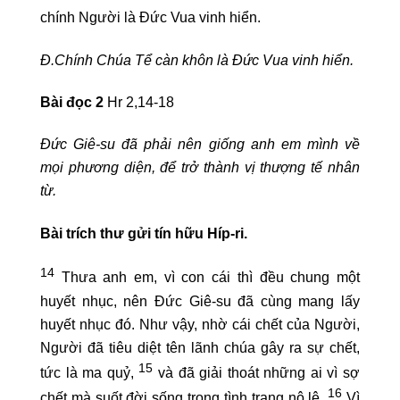
chính Người là Đức Vua vinh hiển.
Đ.Chính Chúa Tể càn khôn là Đức Vua vinh hiển.
Bài đọc 2
Hr 2,14-18
Đức Giê-su đã phải nên giống anh em mình về
mọi phương diện, để trở thành vị thượng tế nhân
từ.
Bài trích thư gửi tín hữu Híp-ri.
14
Thưa anh em, vì con cái thì đều chung một
huyết nhục, nên Đức Giê-su đã cùng mang lấy
huyết nhục đó. Như vậy, nhờ cái chết của Người,
Người đã tiêu diệt tên lãnh chúa gây ra sự chết,
15
tức là ma quỷ,
và đã giải thoát những ai vì sợ
16
chết mà suốt đời sống trong tình trạng nô lệ.
Vì