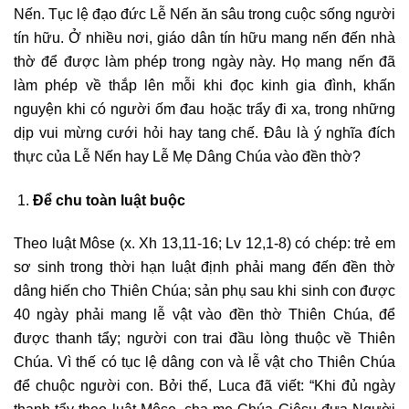
Nến. Tục lệ đạo đức Lễ Nến ăn sâu trong cuộc sống người
tín hữu. Ở nhiều nơi, giáo dân tín hữu mang nến đến nhà
thờ để được làm phép trong ngày này. Họ mang nến đã
làm phép về thắp lên mỗi khi đọc kinh gia đình, khấn
nguyện khi có người ốm đau hoặc trẩy đi xa, trong những
dịp vui mừng cưới hỏi hay tang chế. Đâu là ý nghĩa đích
thực của Lễ Nến hay Lễ Mẹ Dâng Chúa vào đền thờ?
Để chu toàn luật buộc
Theo luật Môse (x. Xh 13,11-16; Lv 12,1-8) có chép: trẻ em
sơ sinh trong thời hạn luật định phải mang đến đền thờ
dâng hiến cho Thiên Chúa; sản phụ sau khi sinh con được
40 ngày phải mang lễ vật vào đền thờ Thiên Chúa, để
được thanh tẩy; người con trai đầu lòng thuộc về Thiên
Chúa. Vì thế có tục lệ dâng con và lễ vật cho Thiên Chúa
để chuộc người con. Bởi thế, Luca đã viết: “Khi đủ ngày