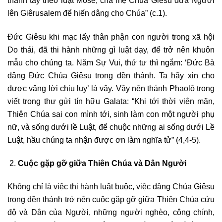
thanh tẩy theo luật Môse, cha mẹ Chúa Giêsu đưa Người
lên Giêrusalem để hiến dâng cho Chúa” (c.1).
Đức Giêsu khi mạc lấy thân phận con người trong xã hội
Do thái, đã thi hành những gì luật dạy, để trở nên khuôn
mẫu cho chúng ta. Năm Sự Vui, thứ tư thì ngắm: ‘Đức Bà
dâng Đức Chúa Giêsu trong đền thánh. Ta hãy xin cho
được vâng lời chịu lụy’ là vậy. Vậy nên thánh Phaolô trong
viết trong thư gửi tín hữu Galata: “Khi tới thời viên mãn,
Thiên Chúa sai con mình tới, sinh làm con một người phụ
nữ, và sống dưới lề Luật, để chuộc những ai sống dưới Lề
Luật, hầu chúng ta nhận được ơn làm nghĩa tử” (4,4-5).
Cuộc gặp gỡ giữa Thiên Chúa và Dân Người
Không chỉ là việc thi hành luật buộc, việc dâng Chúa Giêsu
trong đền thánh trở nên cuộc gặp gỡ giữa Thiên Chúa cứu
độ và Dân của Người, những người nghèo, công chính,