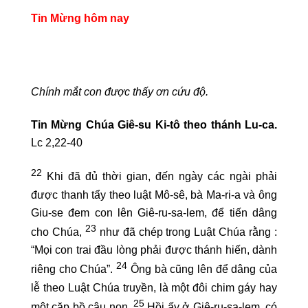
Tin Mừng hôm nay
Chính mắt con được thấy ơn cứu độ.
Tin Mừng Chúa Giê-su Ki-tô theo thánh Lu-ca.
Lc 2,22-40
22
Khi đã đủ thời gian, đến ngày các ngài phải
được thanh tẩy theo luật Mô-sê, bà Ma-ri-a và ông
Giu-se đem con lên Giê-ru-sa-lem, để tiến dâng
23
cho Chúa,
như đã chép trong Luật Chúa rằng :
“Mọi con trai đầu lòng phải được thánh hiến, dành
24
riêng cho Chúa”.
Ông bà cũng lên để dâng của
lễ theo Luật Chúa truyền, là một đôi chim gáy hay
25
một cặp bồ câu non.
Hồi ấy ở Giê-ru-sa-lem, có