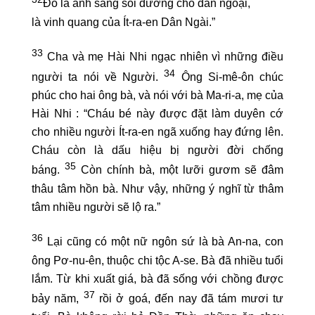
Đó là ánh sáng soi đường cho dân ngoại,
là vinh quang của Ít-ra-en Dân Ngài.”
33
Cha và mẹ Hài Nhi ngạc nhiên vì những điều
34
người ta nói về Người.
Ông Si-mê-ôn chúc
phúc cho hai ông bà, và nói với bà Ma-ri-a, mẹ của
Hài Nhi : “Cháu bé này được đặt làm duyên cớ
cho nhiều người Ít-ra-en ngã xuống hay đứng lên.
Cháu còn là dấu hiệu bị người đời chống
35
báng.
Còn chính bà, một lưỡi gươm sẽ đâm
thâu tâm hồn bà. Như vậy, những ý nghĩ từ thâm
tâm nhiều người sẽ lộ ra.”
36
Lại cũng có một nữ ngôn sứ là bà An-na, con
ông Pơ-nu-ên, thuộc chi tộc A-se. Bà đã nhiều tuổi
lắm. Từ khi xuất giá, bà đã sống với chồng được
37
bảy năm,
rồi ở goá, đến nay đã tám mươi tư