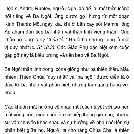
Họa sĩ Andrej Rublev, người Nga, đã để lại một bức Icôna
nổi tiếng về Ba Ngôi. Ông được gợi hứng từ một đoạn
Kinh Thánh: Một ngày kia, khi ở bên cây sồi Mamre, ông
Ápraham đón tiếp ba nhân vật thần linh viếng thăm. Ông
chào họ rằng:
“Lạy Chúa tôi.”
Họ là ba nhưng cũng là một
vị duy nhất
(x. St 18,3)
. Các Giáo Phụ đặc biệt xem cuộc
gặp gỡ này là biểu tượng và tiên báo về Ba Ngôi.
Ba Ngôi thần linh trong Icôna giống như ba thiên thần. Mầu
nhiệm Thiên Chúa “duy nhất” và “ba ngôi” được diễn tả ở
đây, từ ba nhân vật phân biệt, nhưng lại ngang hàng với
nhau.
Các khuôn mặt hướng về nhau một cách tuyệt vời tạo nên
một vòng tròn, muốn nói lên sự hiệp thông giữa họ; nhưng
sự vận chuyển khác nhau và sự hướng về nhau nói lên sự
phân biệt giữa họ. Người ta cho rằng Chúa Cha là thiên