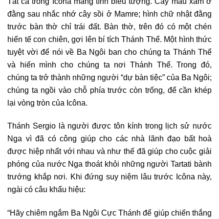
Tất cả trong Icôna mang tính biểu tượng. Cây màu xám ở
đằng sau nhắc nhớ cây sồi ở Mamre; hình chữ nhật đằng
trước bàn thờ chỉ trái đất. Bàn thờ, trên đó có một chén
hiến tế con chiên, gợi lên bí tích Thánh Thể. Một hình thức
tuyệt vời để nói về Ba Ngôi ban cho chúng ta Thánh Thể
và hiến mình cho chúng ta nơi Thánh Thể. Trong đó,
chúng ta trở thành những người “dự bàn tiệc” của Ba Ngôi;
chúng ta ngồi vào chỗ phía trước còn trống, để cần khép
lại vòng tròn của Icôna.
Thánh Sergio là người được tôn kính trong lịch sử nước
Nga vì đã có công giúp cho các nhà lãnh đạo bất hoà
được hiệp nhất với nhau và như thế đã giúp cho cuộc giải
phóng của nước Nga thoát khỏi những người Tartati bành
trướng khắp nơi. Khi đứng suy niệm lâu trước Icôna này,
ngài có câu khẩu hiệu:
“Hãy chiêm ngắm Ba Ngôi Cực Thánh để giúp chiến thắng