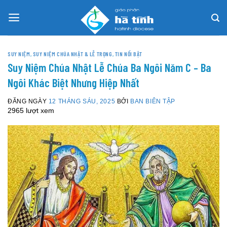
Skip
to
content
SUY NIỆM
,
SUY NIỆM CHÚA NHẬT & LỄ TRỌNG
,
TIN NỔI BẬT
Suy Niệm Chúa Nhật Lễ Chúa Ba Ngôi Năm C – Ba
Ngôi Khác Biệt Nhưng Hiệp Nhất
ĐĂNG NGÀY
12 THÁNG SÁU, 2025
BỞI
BAN BIÊN TẬP
2965 lượt xem