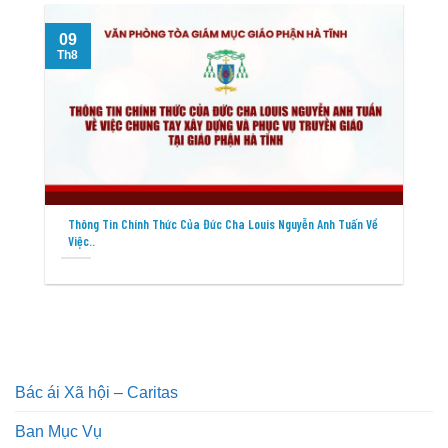
09
Th8
T
Thông Tin Chính Thức Của Đức Cha Louis Nguyễn Anh Tuấn Về
Việc..
Bác ái Xã hội – Caritas
Ban Mục Vụ