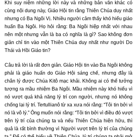
Khi suy niệm những lời này và những bản văn khác có
cùng nội dung này, Giáo Hội tin rằng Thiên Chúa duy nhất
nhưng có Ba Ngôi Vị. Nhiều người cảm thấy khó hiểu giáo
huấn Ba Ngôi. Họ hỏi rằng: Ba Ngôi hiệp nhất với nhau
nên một nhưng vẫn là ba có nghĩa là gì? Sao không đơn
giản chỉ tin vào một Thiên Chúa duy nhất như người Do
Thái và Hồi Giáo tin?
Câu trả lời là rất đơn giản. Giáo Hội tin vào Ba Ngôi không
phải là giáo huấn do Giáo Hội sáng chế, nhưng đây là
chân lý được Chúa Kitô mạc khải. Không ai có thể tưởng
tượng ra mầu nhiệm Ba Ngôi. Mầu nhiệm này khó hiểu vì
nó vượt quá khả năng lý trí con người, nhưng nó không
chống lại lý trí. Tertullianô từ xa xưa nói rằng: “Tôi tin bởi vì
nó là vô lý.” Ông muốn nói rằng: “Tôi tin bởi vì điều đó vượt
trên lý trí của chúng ta và nếu Thiên Chúa hiện hữu, thì
quả là rất bình thường vì Người vượt trên lý trí của chúng
ta.” Để có thể hiểu về Thiên Chúa, lý trí chúng ta phải mở